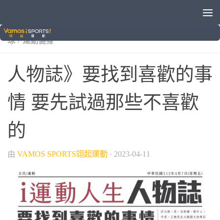
/
/
/
/
I運動
VAMOS自製節目
三項運動
他的運動故事
棒
/
球
運動健身
人物誌》要找到喜歡的事
情 要先試過那些不喜歡
的
由
VAMOS SPORTS翊起運動
·
2023-04-11