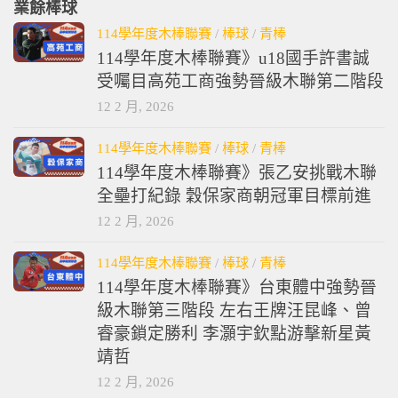
業餘棒球
114學年度木棒聯賽
/
棒球
/
青棒
114學年度木棒聯賽》u18國手許書誠
受囑目高苑工商強勢晉級木聯第二階段
12 2 月, 2026
114學年度木棒聯賽
/
棒球
/
青棒
114學年度木棒聯賽》張乙安挑戰木聯
全壘打紀錄 穀保家商朝冠軍目標前進
12 2 月, 2026
114學年度木棒聯賽
/
棒球
/
青棒
114學年度木棒聯賽》台東體中強勢晉
級木聯第三階段 左右王牌汪昆峰、曾
睿豪鎖定勝利 李灝宇欽點游擊新星黃
靖哲
12 2 月, 2026