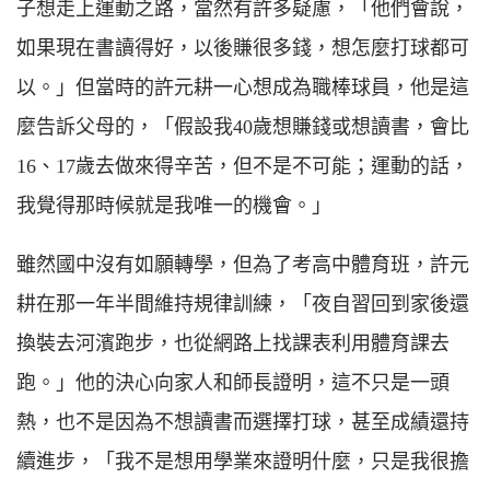
子想走上運動之路，當然有許多疑慮，「他們會說，
如果現在書讀得好，以後賺很多錢，想怎麼打球都可
以。」但當時的許元耕一心想成為職棒球員，他是這
麼告訴父母的，「假設我40歲想賺錢或想讀書，會比
16、17歲去做來得辛苦，但不是不可能；運動的話，
我覺得那時候就是我唯一的機會。」
雖然國中沒有如願轉學，但為了考高中體育班，許元
耕在那一年半間維持規律訓練，「夜自習回到家後還
換裝去河濱跑步，也從網路上找課表利用體育課去
跑。」他的決心向家人和師長證明，這不只是一頭
熱，也不是因為不想讀書而選擇打球，甚至成績還持
續進步，「我不是想用學業來證明什麼，只是我很擔