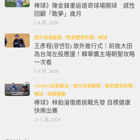
棒球》陳金鋒重返道奇球場開球 感性
回顧「敢夢」歲月
2 8 月, 2026
旅外球員動態
/
晚安體育新聞
/
棒球
王彥程(왕옌청) 旅外進行式｜前進大田
為台灣左投應援！韓華鷹主場朝聖攻略
一次看
7 6 月, 2026
VAMOS自製節目
/
旅外球員動態
/
晚安體育新聞
/
棒球
/
球類運動
棒球》林鉑濬傷癒挑戰先發 目標健康
快樂出賽
15 5 月, 2026