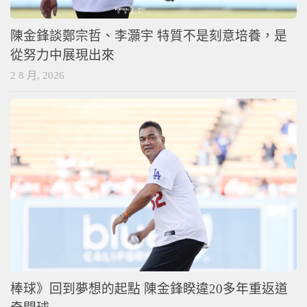
陳金鋒談鄭宗哲、李灝宇 特質不是刻意培養，是
從努力中展現出來
2 8 月, 2026
棒球》回到夢想的起點 陳金鋒睽違20多年重返道