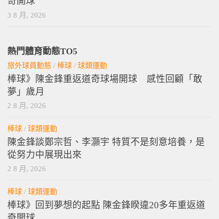
奇開球
3 8 月, 2026
熱門體育動態TO5
旅外球員動態
/
棒球
/
球類運動
棒球》陳金鋒重返道奇球場開球 感性回顧「敢
夢」歲月
2 8 月, 2026
棒球
/
球類運動
陳金鋒談鄭宗哲、李灝宇 特質不是刻意培養，是
從努力中展現出來
2 8 月, 2026
棒球
/
球類運動
棒球》回到夢想的起點 陳金鋒睽違20多年重返道
奇開球