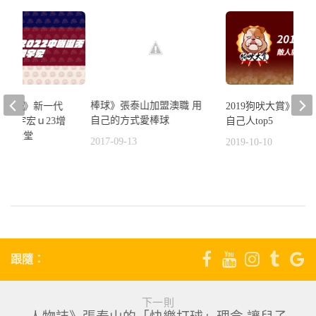
棒球》張泰山加盟澳職 用
秀點將錄》新一代
2019狗吠大賞》敵
自己的方式愛棒球
 陳宇宏ｕ23增
自己人top5
職棒殿堂
2017-09-13
2019-10-10
6
跟隨：
下一則