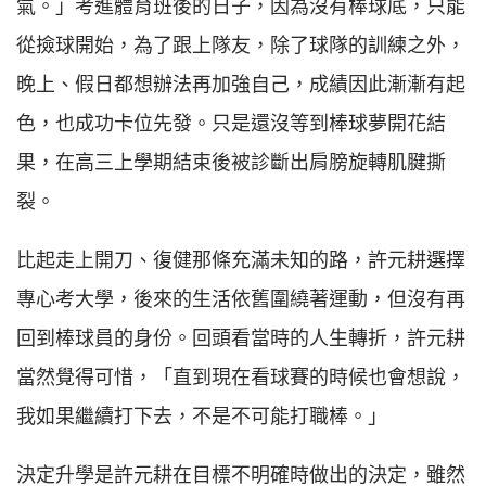
氣。」考進體育班後的日子，因為沒有棒球底，只能
從撿球開始，為了跟上隊友，除了球隊的訓練之外，
晚上、假日都想辦法再加強自己，成績因此漸漸有起
色，也成功卡位先發。只是還沒等到棒球夢開花結
果，在高三上學期結束後被診斷出肩膀旋轉肌腱撕
裂。
比起走上開刀、復健那條充滿未知的路，許元耕選擇
專心考大學，後來的生活依舊圍繞著運動，但沒有再
回到棒球員的身份。回頭看當時的人生轉折，許元耕
當然覺得可惜，「直到現在看球賽的時候也會想說，
我如果繼續打下去，不是不可能打職棒。」
決定升學是許元耕在目標不明確時做出的決定，雖然