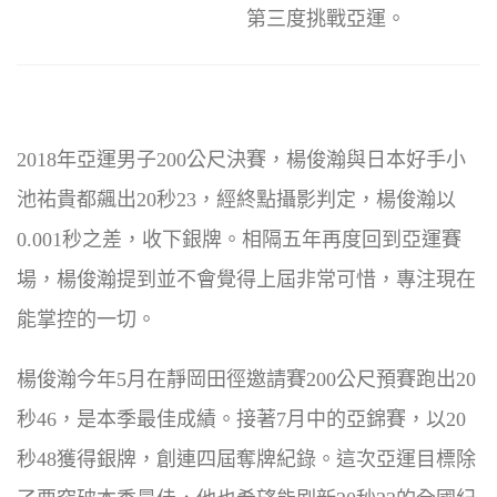
第三度挑戰亞運。
2018年亞運男子200公尺決賽，楊俊瀚與日本好手小
池祐貴都飆出20秒23，經終點攝影判定，楊俊瀚以
0.001秒之差，收下銀牌。相隔五年再度回到亞運賽
場，楊俊瀚提到並不會覺得上屆非常可惜，專注現在
能掌控的一切。
楊俊瀚今年5月在靜岡田徑邀請賽200公尺預賽跑出20
秒46，是本季最佳成績。接著7月中的亞錦賽，以20
秒48獲得銀牌，創連四屆奪牌紀錄。這次亞運目標除