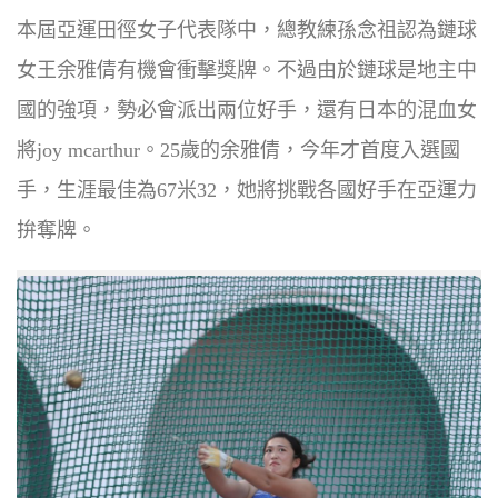
本屆亞運田徑女子代表隊中，總教練孫念祖認為鏈球
女王余雅倩有機會衝擊獎牌。不過由於鏈球是地主中
國的強項，勢必會派出兩位好手，還有
日本的混血女
將joy mcarthur。
25歲的
余雅倩，今年才首度入選國
手，生涯最佳為67米32，她將挑戰各國好手在亞運力
拚奪牌。