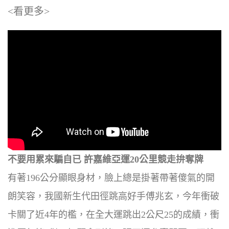
<看更多>
不要用累來騙自已 許嘉維亞運20公里競走拚奪牌
有著196公分顯眼身材，臉上總是掛著帶著傻氣的開
朗笑容，我國新生代田徑跳高好手傅兆玄，今年衝破
卡關了近4年的檻，在全大運跳出2公尺25的成績，衝