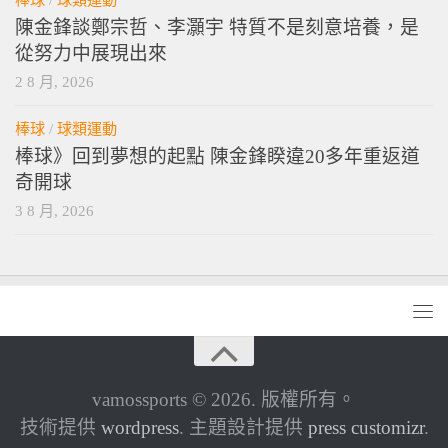
陳金鋒談鄭宗哲、李灝宇 特質不是刻意培養，是
從努力中展現出來
2 8 月, 2026
棒球
/
球類運動
棒球》回到夢想的起點 陳金鋒睽違20多年重返道
奇開球
3 8 月, 2026
vamossports © 2026. 版權所有。
技術提供
wordpress
. 主題設計提供
press customizr
.