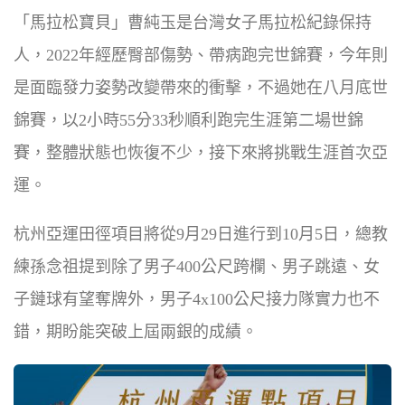
「馬拉松寶貝」曹純玉是台灣女子馬拉松紀錄保持
人，2022年經歷臀部傷勢、帶病跑完世錦賽，今年
則
是面臨發力姿勢改變帶來的衝擊，不過她在
八月底世
錦賽，以2小時55分33秒順利跑完生涯第二場世錦
賽，整體狀態也恢復不少，接下來將挑戰生涯首次亞
運。
杭州亞運田徑項目將從9月29日進行到10月5日，總教
練孫念祖提到除了男子400公尺跨欄、男子跳遠、女
子鏈球有望奪牌外，男子4x100公尺接力隊實力也不
錯，期盼能突破上屆兩銀的成績。