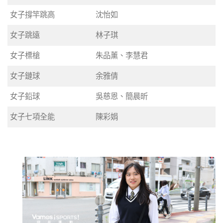
女子撐竿跳高
沈怡如
女子跳遠
林子琪
女子標槍
朱品薰、李慧君
女子鏈球
余雅倩
女子鉛球
吳慈恩、簡晨昕
女子七項全能
陳彩娟