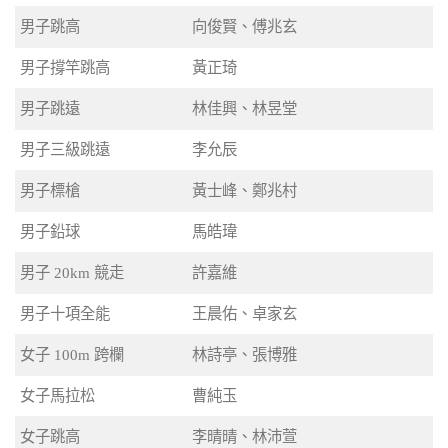
男子跳高
向俊賢、傅兆玄
男子撐竿跳高
黃正琦
男子跳遠
林佳興、林昱堂
男子三級跳遠
李允辰
男子標槍
黃士峰、鄭兆村
男子鉛球
馬皓瑋
男子 20km 競走
許嘉維
男子十項全能
王晨佑、卓家玄
女子 100m 跨欄
林詩亭、張博雅
女子馬拉松
曹純玉
女子跳高
李晴晴、林沛萱