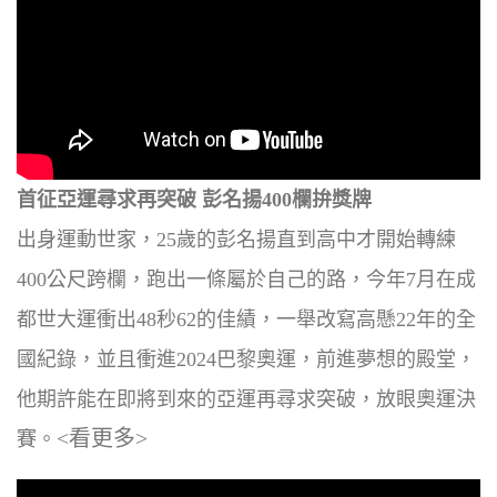
首征亞運尋求再突破 彭名揚400欄拚獎牌
出身運動世家，25歲的彭名揚直到高中才開始轉練
400公尺跨欄，跑出一條屬於自己的路，今年7月在成
都世大運衝出48秒62的佳績，一舉改寫高懸22年的全
國紀錄，並且衝進2024巴黎奧運，前進夢想的殿堂，
他期許能在即將到來的亞運再尋求突破，放眼奧運決
<看更多>
賽。