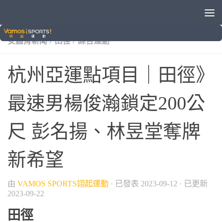
/
/
/
/
2022杭州亞運
VAMOS自製節目
亞運
國際賽事
晚
/
/
安體育新聞
田徑
綜合運動
杭州亞運點項目｜田徑》
最速男楊俊瀚鎖定200公
尺 彭名揚、林昱堂奪牌
新希望
由
VAMOS SPORTS翊起運動
· 已發表
2023-09-12
· 已更新
2023-09-22
田徑