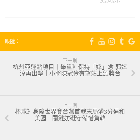
4
2020-02-17
跟隨：
下一則
杭州亞運點項目｜舉重》保持「婞」念 郭婞
淳再出擊｜小將陳冠伶有望站上頒獎台
上一則
棒球》身障世界賽台灣首戰末局灌3分逼和
美國 關鍵妨礙守備惜負韓