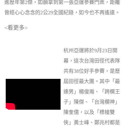
進歷年第2傑，如願拿到第一張亞運參賽門票，距離
曾經心心念念的2公29全國紀錄，如今也不再遙遠。
<看更多>
杭州亞運將於9月23日開
幕，這次台灣田徑代表隊
共有38位好手參賽，是歷
屆田徑最大團。其中「最
速男」楊俊瀚、「跨欄王
子」陳傑、「台灣欄神」
陳奎儒，以及「標槍雙
俠」黃士峰、鄭兆村都是