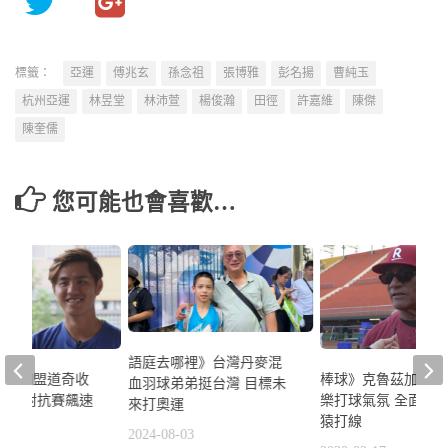
標籤：
亞運
傅兆玄
孫念祖
張博雅
彭名揚
曹純玉
杭州亞運
林昱堂
林沛萱
楊俊瀚
田徑
許嘉維
陳傑
陳奎儒
您可能也會喜歡…
語庭去哪裡》台灣丹麥混
浩均加盟道奇收
棒球》克魯茲加入打
血羽球弟弟挺台灣 目標未
來之星對抗賽飆速
樂打球氣氛 全面升
來打奧運
猿打線
2024-08-03