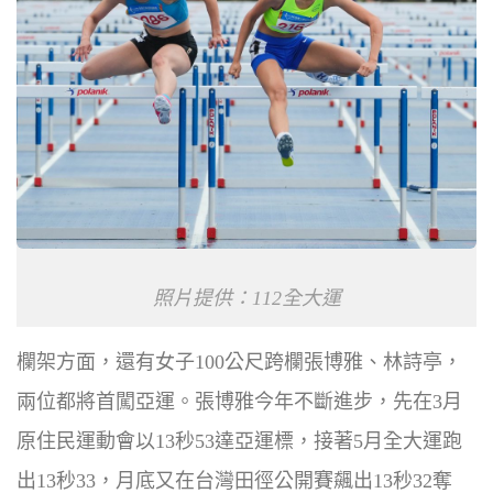
照片提供：112全大運
欄架方面，還有女子100公尺跨欄張博雅、林詩亭，
兩位都將首闖亞運。張博雅今年不斷進步，先在3月
原住民運動會以13秒53達亞運標，接著5月全大運跑
出13秒33，月底又在台灣田徑公開賽飆出13秒32奪