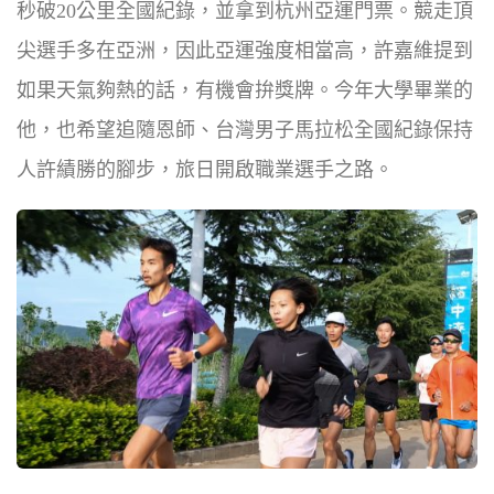
秒破20公里全國紀錄，並拿到杭州亞運門票。競走頂
尖選手多在亞洲，因此亞運強度相當高，許嘉維提到
如果天氣夠熱的話，有機會拚獎牌。今年大學畢業的
他，也希望追隨恩師、台灣男子馬拉松全國紀錄保持
人許績勝的腳步，旅日開啟職業選手之路。