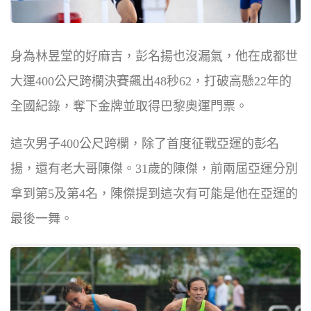
身為林昱堂的好麻吉，彭名揚也沒漏氣，他在成都世
大運400公尺跨欄決賽飆出48秒62，打破高懸22年的
全國紀錄，奪下金牌並取得巴黎奧運門票。
這次男子400公尺跨欄，除了首度征戰亞運的彭名
揚，還有老大哥陳傑。31歲的陳傑，前兩屆亞運分別
拿到第5及第4名，陳傑提到這次有可能是他在亞運的
最後一舞。