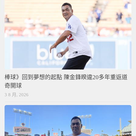
棒球》回到夢想的起點 陳金鋒睽違20多年重返道
奇開球
3 8 月, 2026