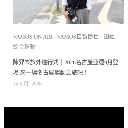
VAMOS ON AIR
VAMOS自製節目
田徑
/
/
/
綜合運動
陳羿岑旅外進行式｜2026名古屋亞運9月登
場 來一場名古屋運動之旅吧！
14 6 月, 2026