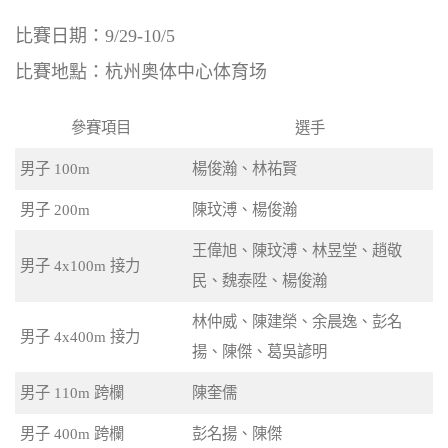
比賽日期：9/29-10/5
比賽地點：杭州奥体中心体育场
參賽項目
選手
男子 100m
楊俊瀚、林祐賢
男子 200m
陳玟溥、楊俊瀚
王偉旭、陳玟溥、林昱堂、趙敬
男子 4x100m 接力
⺠、魏泰陞、楊俊瀚
林仲威、陳建榮、余晨逸、彭名
男子 4x400m 接力
揚、陳傑、葛吳諺明
男子 110m 跨欄
陳奎儒
男子 400m 跨欄
彭名揚、陳傑