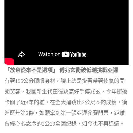
「放棄從來不是選項」 傅兆玄衝破低潮挑戰亞運
有著196公分顯眼身材，臉上總是掛著帶著傻氣的開
朗笑容，我國新生代田徑跳高好手傅兆玄，今年衝破
卡關了近4年的檻，在全大運跳出2公尺25的成績，衝
進歷年第2傑，如願拿到第一張亞運參賽門票，距離
曾經心心念念的2公29全國紀錄，如今也不再遙遠。