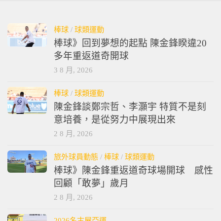
棒球
/
球類運動
棒球》回到夢想的起點 陳金鋒睽違20
多年重返道奇開球
3 8 月, 2026
棒球
/
球類運動
陳金鋒談鄭宗哲、李灝宇 特質不是刻
意培養，是從努力中展現出來
2 8 月, 2026
旅外球員動態
/
棒球
/
球類運動
棒球》陳金鋒重返道奇球場開球 感性
回顧「敢夢」歲月
2 8 月, 2026
2026名古屋亞運