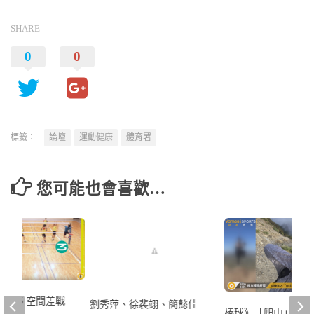
SHARE
0
0
標籤：
論壇
運動健康
體育署
您可能也會喜歡…
室#5 空間差戰
劉秀萍、徐裴翊、簡懿佳
棒球》「爬山」列入