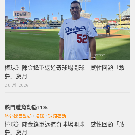
棒球》陳金鋒重返道奇球場開球 感性回顧「敢
夢」歲月
2 8 月, 2026
熱門體育動態TO5
旅外球員動態
/
棒球
/
球類運動
棒球》陳金鋒重返道奇球場開球 感性回顧「敢
夢」歲月