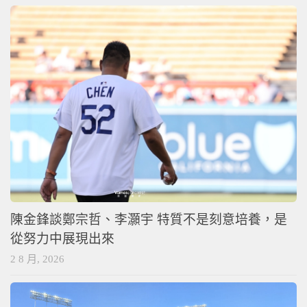
陳金鋒談鄭宗哲、李灝宇 特質不是刻意培養，是
從努力中展現出來
2 8 月, 2026