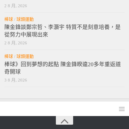
2 8 月, 2026
棒球
/
球類運動
陳金鋒談鄭宗哲、李灝宇 特質不是刻意培養，是
從努力中展現出來
2 8 月, 2026
棒球
/
球類運動
棒球》回到夢想的起點 陳金鋒睽違20多年重返道
奇開球
3 8 月, 2026