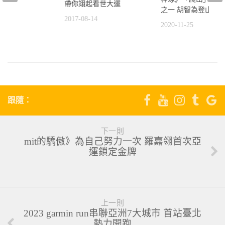
好用
帶你翊起看世大運
之一 胡智為登山新
2
2017-08-14
2020-11-25
跟隨：
下一則
mit的驕傲》為自己努力一次 羅嘉翎首次亞
運鎖定金牌
上一則
2023 garmin run串聯亞洲7大城市 首站臺北
熱力開跑