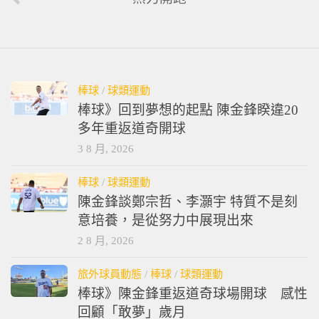
棒球
/
球類運動
棒球》回到夢想的起點 陳金鋒睽違20
多年重返道奇開球
3 8 月, 2026
棒球
/
球類運動
陳金鋒談鄭宗哲、李灝宇 特質不是刻
意培養，是從努力中展現出來
2 8 月, 2026
旅外球員動態
/
棒球
/
球類運動
棒球》陳金鋒重返道奇球場開球 感性
回顧「敢夢」歲月