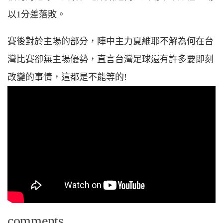
以1分差落敗。
賽後對於主場的部分，陣中主力夏維耶不解為何在台
灣比賽卻無主場優勢，直言台灣足球還有許多要即刻
改變的事情，這都是不能等的!
comments