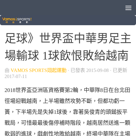
/
球類運動
足球
0
足球》世界盃中華男足主
場輸球 1球飲恨敗給越南
由
VAMOS SPORTS翊起運動
· 已發表
2015-09-08
· 已更新
2017-07-11
2018世界盃亞洲區資格賽第2輪，中華隊8日在台北田
徑場迎戰越南，上半場雖然攻勢不斷，但都功虧一
簣，下半場先是失掉1球後，靠著吳俊青的頭鎚扳平
戰局，可惜最最後傷停補時階段，越南居然送進一顆
軟弱的進球，戲劇性地敗給越南，終場中華隊在主場