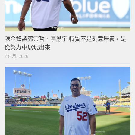
陳金鋒談鄭宗哲、李灝宇 特質不是刻意培養，是
從努力中展現出來
2 8 月, 2026