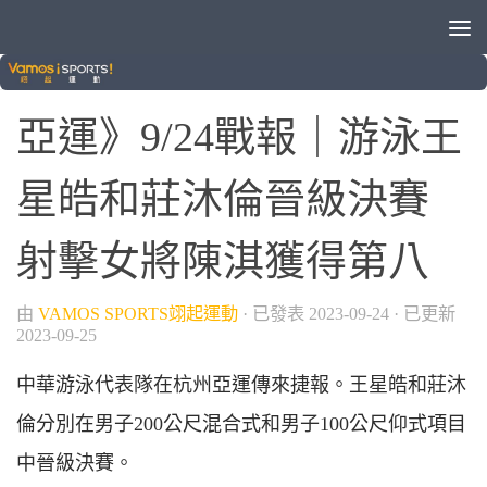
/
/
/
/
2022杭州亞運
射擊
游泳
網球
跆拳道
亞運》9/24戰報｜游泳王
星皓和莊沐倫晉級決賽
射擊女將陳淇獲得第八
由
VAMOS SPORTS翊起運動
· 已發表
2023-09-24
· 已更新
2023-09-25
中華游泳代表隊在杭州亞運傳來捷報。王星皓和莊沐
倫分別在男子200公尺混合式和男子100公尺仰式項目
中晉級決賽。