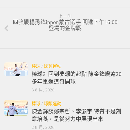
上一則
四強戰楊勇緯ippon蒙古選手 闖進下午16:00
登場的金牌戰
棒球
/
球類運動
棒球》回到夢想的起點 陳金鋒睽違20
多年重返道奇開球
3 8 月, 2026
棒球
/
球類運動
陳金鋒談鄭宗哲、李灝宇 特質不是刻
意培養，是從努力中展現出來