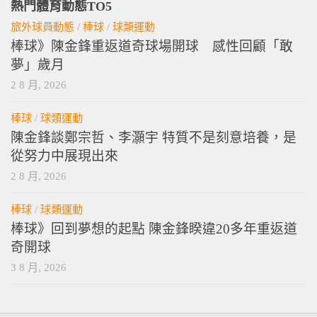
熱門體育動態TO5
旅外球員動態
/
棒球
/
球類運動
棒球》陳金鋒重返道奇球場開球 感性回顧「敢
夢」歲月
2 8 月, 2026
棒球
/
球類運動
陳金鋒談鄭宗哲、李灝宇 特質不是刻意培養，是
從努力中展現出來
2 8 月, 2026
棒球
/
球類運動
棒球》回到夢想的起點 陳金鋒睽違20多年重返道
奇開球
3 8 月, 2026