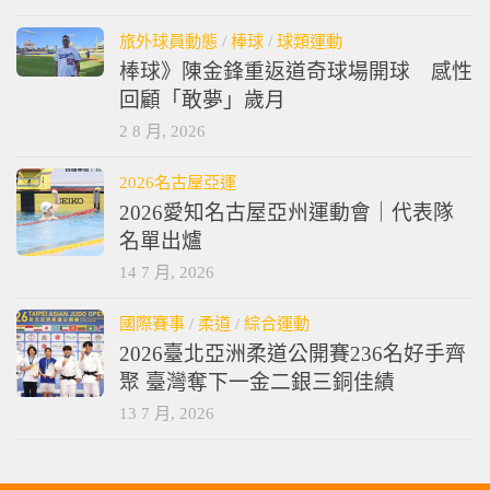
2 8 月, 2026
旅外球員動態
/
棒球
/
球類運動
棒球》陳金鋒重返道奇球場開球 感性
回顧「敢夢」歲月
2 8 月, 2026
2026名古屋亞運
2026愛知名古屋亞州運動會｜代表隊
名單出爐
14 7 月, 2026
國際賽事
/
柔道
/
綜合運動
2026臺北亞洲柔道公開賽236名好手齊
聚 臺灣奪下一金二銀三銅佳績
13 7 月, 2026