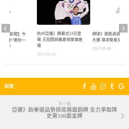
杭州亞運》開幕式23日登
網球》張凱貞返臺備
晚安體育新聞】今
場 王冠閎與羅嘉翎掌旗進
大運 尋求衛冕女單
的報導喔!!帶你一
場
運動!
2017-08-06
2023-09-21
6
跟隨：
下一則
亞運》跆拳道品勢保底兩面銅牌 全力爭取隊
史第100面金牌