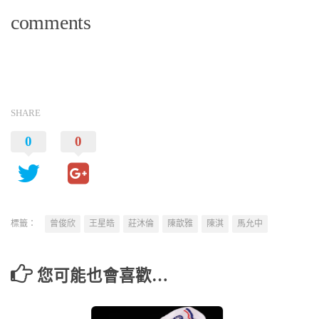
comments
SHARE
0
0
標籤：
曾俊欣
王星皓
莊沐倫
陳歆雅
陳淇
馬允中
您可能也會喜歡…