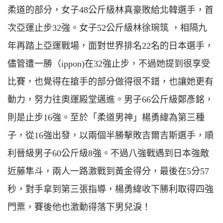
柔道的部分，女子48公斤級林真豪敗給北韓選手，首
次亞運止步32強。女子52公斤級林徐琬筑 ，相隔九
年再踏上亞運戰場，面對世界排名22名的日本選手，
儘管遭一勝（ippon)在32強止步，不過她提到很享受
比賽，也覺得在搶手的部分做得很不錯，也讓她更有
動力，努力往奧運殿堂邁進。男子66公斤級鄭彥銘，
則是止步16強。至於「柔道男神」楊勇緯為第三種
子，從16強出發，以兩個半勝擊敗吉爾吉斯選手，順
利晉級男子60公斤級8強。不過八強戰遇到日本強敵
近藤隼斗，兩人一路激戰到黃金得分，最後在5分57
秒，對手拿到第三張指導，楊勇緯收下勝利取得四強
門票，賽後他也激動得落下男兒淚！