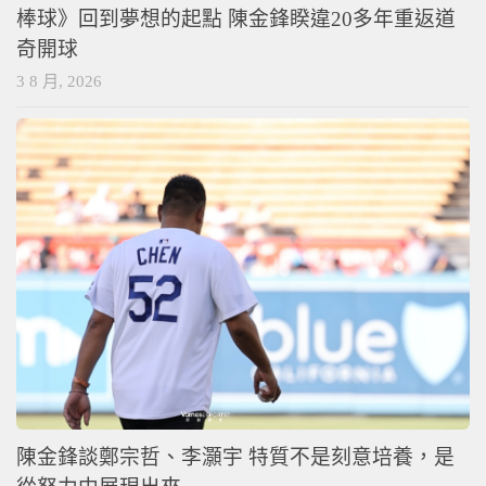
棒球》回到夢想的起點 陳金鋒睽違20多年重返道
奇開球
3 8 月, 2026
陳金鋒談鄭宗哲、李灝宇 特質不是刻意培養，是