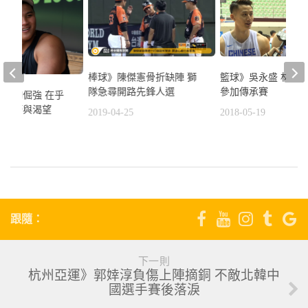
棒球》陳傑憲骨折缺陣 獅
籃球》吳永盛 林庭謙
隊急尋開路先鋒人選
參加傳承賽
灝宇的倔強 在乎
的執著與渴望
2019-04-25
2018-05-19
1
跟隨：
下一則
杭州亞運》郭婞淳負傷上陣摘銅 不敵北韓中
國選手賽後落淚