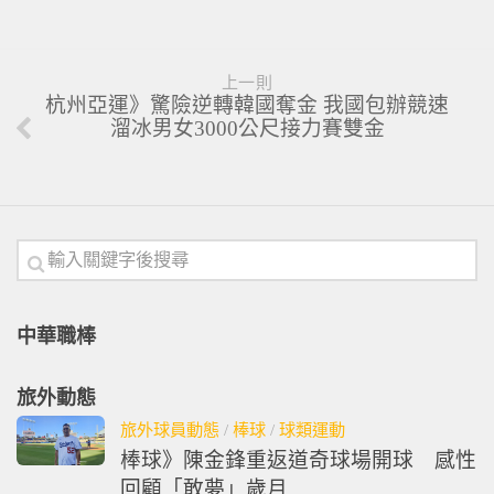
上一則
杭州亞運》驚險逆轉韓國奪金 我國包辦競速
溜冰男女3000公尺接力賽雙金
中華職棒
旅外動態
旅外球員動態
/
棒球
/
球類運動
棒球》陳金鋒重返道奇球場開球 感性
回顧「敢夢」歲月