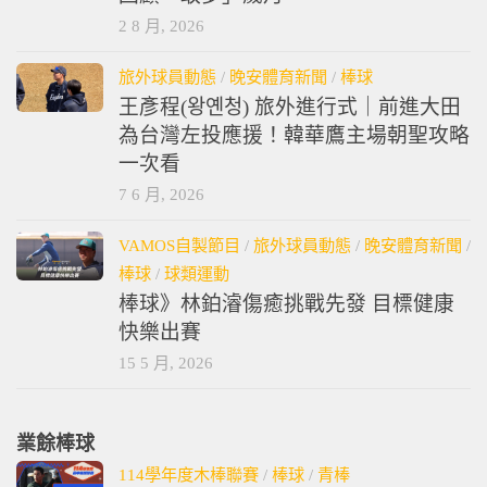
2 8 月, 2026
旅外球員動態
/
晚安體育新聞
/
棒球
王彥程(왕옌청) 旅外進行式｜前進大田
為台灣左投應援！韓華鷹主場朝聖攻略
一次看
7 6 月, 2026
VAMOS自製節目
/
旅外球員動態
/
晚安體育新聞
/
棒球
/
球類運動
棒球》林鉑濬傷癒挑戰先發 目標健康
快樂出賽
15 5 月, 2026
業餘棒球
114學年度木棒聯賽
/
棒球
/
青棒