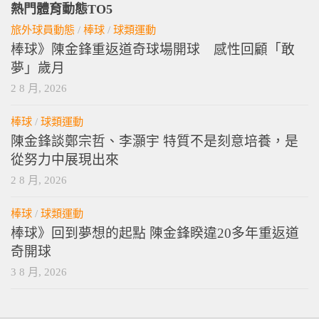
熱門體育動態TO5
旅外球員動態
/
棒球
/
球類運動
棒球》陳金鋒重返道奇球場開球 感性回顧「敢
夢」歲月
2 8 月, 2026
棒球
/
球類運動
陳金鋒談鄭宗哲、李灝宇 特質不是刻意培養，是
從努力中展現出來
2 8 月, 2026
棒球
/
球類運動
棒球》回到夢想的起點 陳金鋒睽違20多年重返道
奇開球
3 8 月, 2026