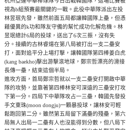
杭州亞運中華棒球隊今日出戰韓國隊，這場比賽被
視為b組預賽最關鍵的一戰。此役中華隊派出左投
林昱珉先發，雖然前面五局都讓韓國隊上壘，但憑
藉優異的k功和隊友守備的幫忙成功化解危機。林
昱珉總計6局的投球，送出了6次三振，沒有失
分。接續的古林睿煬在第八局被打出一支二壘安
打，面對追平分上場打擊，讓韓國隊第四棒姜白虎
(kang baekho)擊出游擊滾地球，鄭宗哲漂亮的滑接
長傳一壘，結束這個半局。
進攻方面，首局鄭宗哲就以一支二壘安打開啟中華
隊的攻勢，並靠著第四棒林安可深遠的三壘安打攻
下第一分。四局下中華隊攻占一三壘，韓國先發投
手文東珠(moon dongju)一顆暴投球，讓林安可輕
鬆跑回第二分。雖然第五局留下滿壘的殘壘，第六
局無人出局一二壘有人也沒能得到分數，但八局下