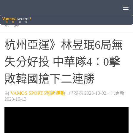
/
/
/
/
/
2022杭州亞運
中華職棒
國際賽事
棒球
球類運動
統一獅
杭州亞運》林昱珉6局無
失分好投 中華隊4：0擊
敗韓國搶下二連勝
由
VAMOS SPORTS翊起運動
· 已發表
2023-10-02
· 已更新
2023-10-13