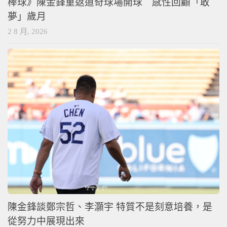
棒球》陳金鋒重返道奇球場開球 感性回顧「敢
夢」歲月
2 8 月, 2026
陳金鋒談鄭宗哲、李灝宇 特質不是刻意培養，是
從努力中展現出來