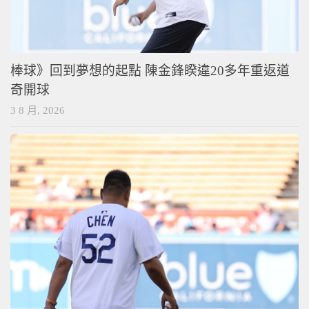
棒球》回到夢想的起點 陳金鋒睽違20多年重返道
奇開球
3 8 月, 2026