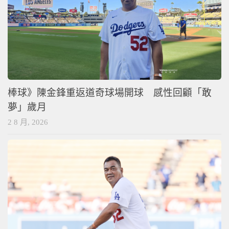
棒球》陳金鋒重返道奇球場開球 感性回顧「敢
夢」歲月
2 8 月, 2026