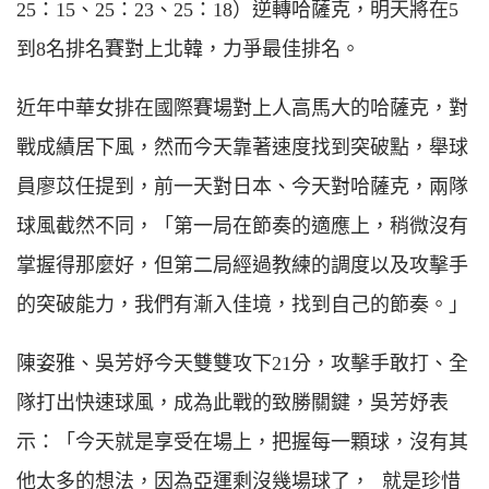
25：15、25：23、25：18）逆轉哈薩克，明天將在5
到8名排名賽對上北韓，力爭最佳排名。
近年中華女排在國際賽場對上人高馬大的哈薩克，對
戰成績居下風，然而今天靠著速度找到突破點，舉球
員廖苡任提到，前一天對日本、今天對哈薩克，兩隊
球風截然不同，「第一局在節奏的適應上，稍微沒有
掌握得那麼好，但第二局經過教練的調度以及攻擊手
的突破能力，我們有漸入佳境，找到自己的節奏。」
陳姿雅、吳芳妤今天雙雙攻下21分，攻擊手敢打、全
隊打出快速球風，成為此戰的致勝關鍵，吳芳妤表
示：「今天就是享受在場上，把握每一顆球，沒有其
他太多的想法，因為亞運剩沒幾場球了， 就是珍惜