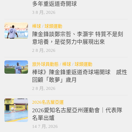
多年重返道奇開球
3 8 月, 2026
棒球
/
球類運動
陳金鋒談鄭宗哲、李灝宇 特質不是刻
意培養，是從努力中展現出來
2 8 月, 2026
旅外球員動態
/
棒球
/
球類運動
棒球》陳金鋒重返道奇球場開球 感性
回顧「敢夢」歲月
2 8 月, 2026
2026名古屋亞運
2026愛知名古屋亞州運動會｜代表隊
名單出爐
14 7 月, 2026