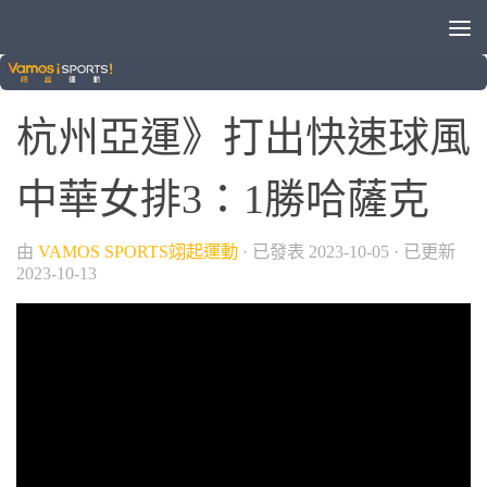
/
/
/
2022杭州亞運
中華隊
亞運
排球
杭州亞運》打出快速球風
中華女排3：1勝哈薩克
由
VAMOS SPORTS翊起運動
· 已發表
2023-10-05
· 已更新
2023-10-13