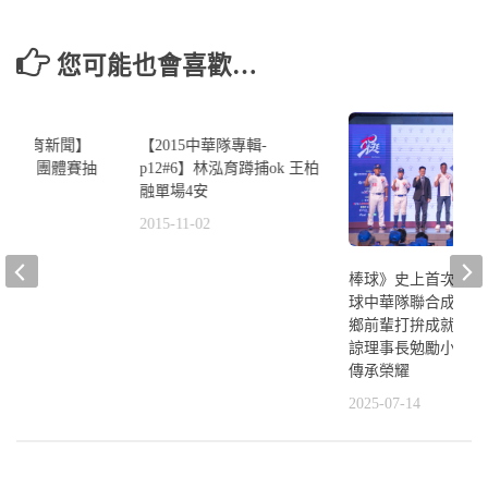
您可能也會喜歡…
0
0
s晚安體育新聞】
【2015中華隊專輯-
大運》團體賽抽
p12#6】林泓育蹲捕ok 王柏
爐
融單場4安
1
2015-11-02
棒球》史上首次！三
球中華隊聯合成軍誓
鄉前輩打拚成就國球
諒理事長勉勵小將感
傳承榮耀
2025-07-14