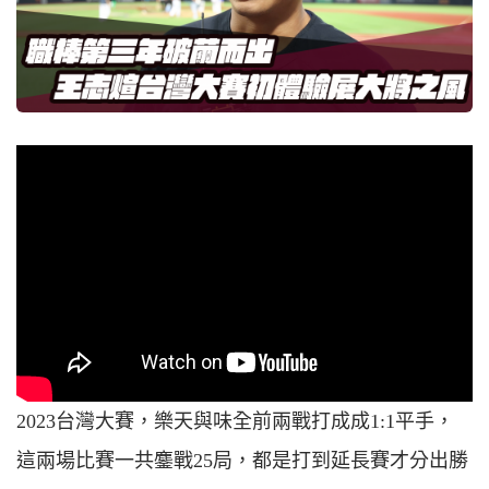
2023台灣大賽，樂天與味全前兩戰打成成1:1平手，
這兩場比賽一共鏖戰25局，都是打到延長賽才分出勝