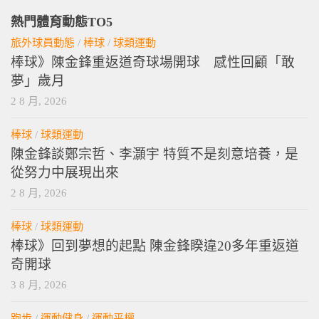
熱門體育動態TO5
旅外球員動態
/
棒球
/
球類運動
棒球》陳金鋒重返道奇球場開球 感性回顧「敢
夢」歲月
2 8 月, 2026
棒球
/
球類運動
陳金鋒談鄭宗哲、李灝宇 特質不是刻意培養，是
從努力中展現出來
2 8 月, 2026
棒球
/
球類運動
棒球》回到夢想的起點 陳金鋒睽違20多年重返道
奇開球
3 8 月, 2026
跑步
/
運動健身
/
運動平權