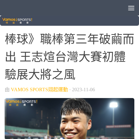
/
晚安體育新聞
棒球
棒球》職棒第三年破繭而
出 王志煊台灣大賽初體
驗展大將之風
由
VAMOS SPORTS翊起運動
·
2023-11-06