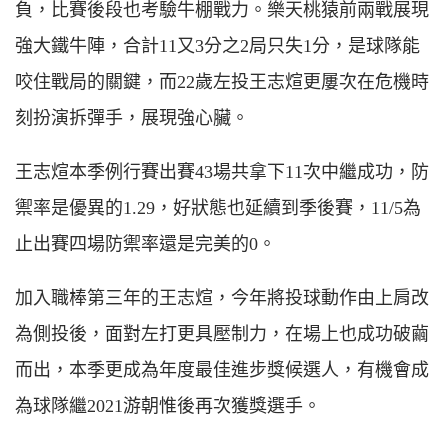
負，比賽後段也考驗牛棚戰力。樂天桃猿前兩戰展現
強大鐵牛陣，合計11又3分之2局只失1分，是球隊能
咬住戰局的關鍵，而22歲左投王志煊更屢次在危機時
刻扮演拆彈手，展現強心臟。
王志煊本季例行賽出賽43場共拿下11次中繼成功，防
禦率是優異的1.29，好狀態也延續到季後賽，11/5為
止出賽四場防禦率還是完美的0。
加入職棒第三年的王志煊，今年將投球動作由上肩改
為側投後，面對左打更具壓制力，在場上也成功破繭
而出，本季更成為年度最佳進步獎候選人，有機會成
為球隊繼2021游朝惟後再次獲獎選手。