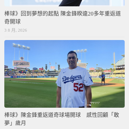
棒球》回到夢想的起點 陳金鋒睽違20多年重返道
奇開球
3 8 月, 2026
棒球》陳金鋒重返道奇球場開球 感性回顧「敢
夢」歲月