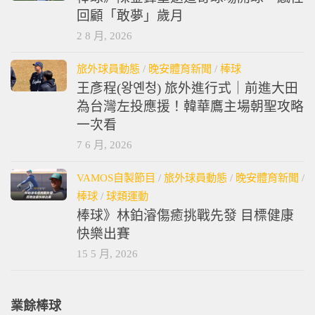
回顧「敢夢」歲月
2 8 月, 2026
旅外球員動態
/
晚安體育新聞
/
棒球
王彥程(왕옌청) 旅外進行式｜前進大田
為台灣左投應援！韓華鷹主場朝聖攻略
一次看
7 6 月, 2026
VAMOS自製節目
/
旅外球員動態
/
晚安體育新聞
/
棒球
/
球類運動
棒球》林鉑濬傷癒挑戰先發 目標健康
快樂出賽
15 5 月, 2026
業餘棒球