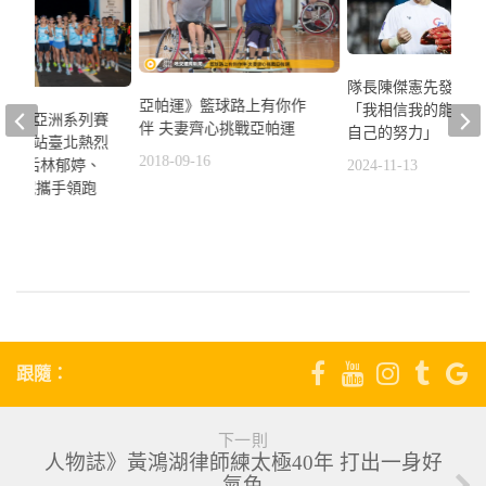
隊長陳傑憲先發第三
亞帕運》籃球路上有你作
「我相信我的能力、
rmin run亞洲系列賽
伴 夫妻齊心挑戰亞帕運
自己的努力」
市 首站臺北熱烈
2018-09-16
2024-11-13
金牌拳后林郁婷、
陳庭妮攜手領跑
5
跟隨：
下一則
人物誌》黃鴻湖律師練太極40年 打出一身好
氣色