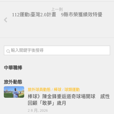
上一則
112運動i臺灣2.0計畫 9縣市榮獲績效特優
中華職棒
旅外動態
旅外球員動態
/
棒球
/
球類運動
棒球》陳金鋒重返道奇球場開球 感性
回顧「敢夢」歲月
2 8 月, 2026