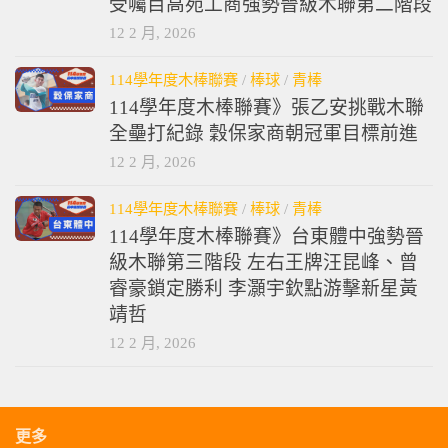
受囑目高苑工商強勢晉級木聯第二階段
12 2 月, 2026
114學年度木棒聯賽
/
棒球
/
青棒
114學年度木棒聯賽》張乙安挑戰木聯
全壘打紀錄 穀保家商朝冠軍目標前進
12 2 月, 2026
114學年度木棒聯賽
/
棒球
/
青棒
114學年度木棒聯賽》台東體中強勢晉
級木聯第三階段 左右王牌汪昆峰、曾
睿豪鎖定勝利 李灝宇欽點游擊新星黃
靖哲
12 2 月, 2026
更多