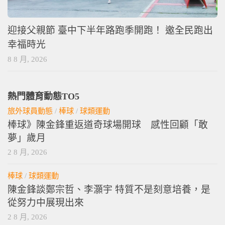
迎接父親節 臺中下半年路跑季開跑！ 邀全民跑出
幸福時光
8 8 月, 2026
熱門體育動態TO5
旅外球員動態
/
棒球
/
球類運動
棒球》陳金鋒重返道奇球場開球 感性回顧「敢
夢」歲月
2 8 月, 2026
棒球
/
球類運動
陳金鋒談鄭宗哲、李灝宇 特質不是刻意培養，是
從努力中展現出來
2 8 月, 2026