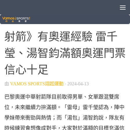
/
射箭
綜合運動
射箭》有奧運經驗 雷千
瑩、湯智鈞滿額奧運門票
信心十足
由
VAMOS SPORTS翊起運動
·
2024-04-13
巴黎奧運中華射箭隊目前取得男單、女單跟混雙席
位，未來繼續力拚滿額。「雷母」雷千瑩認為，陣中
學妹帶來衝勁與熱情；而「湯包」湯智鈞說，隊友有
時候練習會想像成對手，大家對於滿額的目標充滿信