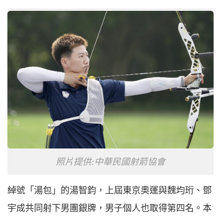
照片提供:中華民國射箭協會
綽號「湯包」的湯智鈞，上屆東京奧運與魏均珩、鄧
宇成共同射下男團銀牌，男子個人也取得第四名。本