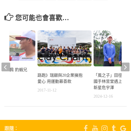
您可能也會喜歡…
級雷射肩 釣蝦兄
路跑》瑞銀與20企業擁抱
「風之子」田徑教室
愛心 用運動募善款
國手林昱堂遇上十項
8
新星危宇澤
2017-11-12
2024-12-16
跟隨：