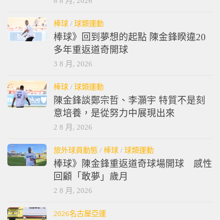
8 8 月, 2026
棒球
/
球類運動
棒球》回到夢想的起點 陳金鋒睽違20
多年重返道奇開球
3 8 月, 2026
棒球
/
球類運動
陳金鋒談鄭宗哲、李灝宇 特質不是刻
意培養，是從努力中展現出來
2 8 月, 2026
旅外球員動態
/
棒球
/
球類運動
棒球》陳金鋒重返道奇球場開球 感性
回顧「敢夢」歲月
2 8 月, 2026
2026名古屋亞運