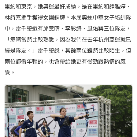
里約和東京，她奧運最好成績，是在里約和譚雅婷、
林詩嘉攜手獲得女團銅牌。本屆奧運中華女子培訓隊
中，雷千瑩還有邱意晴、李彩綺、風佑築三位隊友，
「意晴當然比較熟悉，因為我們在去年杭州亞運就已
經是隊友。」雷千瑩說，其餘兩位雖然比較陌生，但
兩位都蠻年輕的，也會帶給她更有衝勁跟熱情的感
覺。