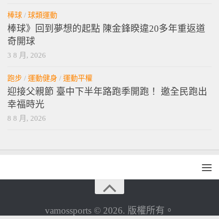
棒球
/
球類運動
棒球》回到夢想的起點 陳金鋒睽違20多年重返道
奇開球
3 8 月, 2026
跑步
/
運動健身
/
運動平權
迎接父親節 臺中下半年路跑季開跑！ 邀全民跑出
幸福時光
8 8 月, 2026
vamossports © 2026. 版權所有。