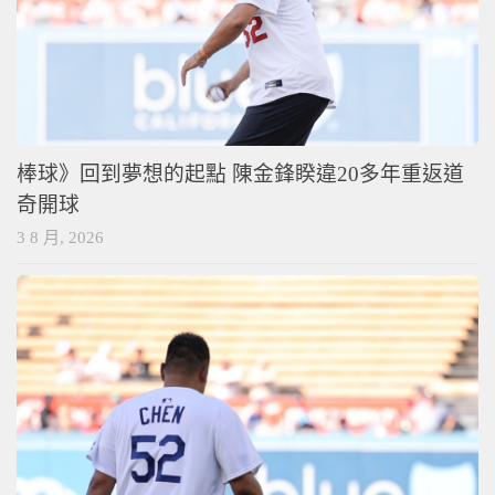
棒球》回到夢想的起點 陳金鋒睽違20多年重返道
奇開球
3 8 月, 2026