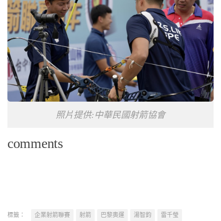
照片提供:中華民國射箭協會
comments
標籤：
企業射箭聯賽
射箭
巴黎奧運
湯智鈞
雷千瑩