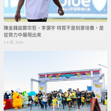
陳金鋒談鄭宗哲、李灝宇 特質不是刻意培養，是
從努力中展現出來
2 8 月, 2026