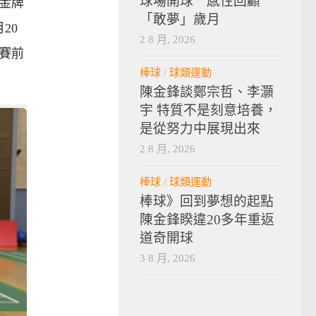
球場開球 感性回顧
金牌
「敢夢」歲月
20
2 8 月, 2026
賽前
棒球
/
球類運動
陳金鋒談鄭宗哲、李灝
宇 特質不是刻意培養，
是從努力中展現出來
2 8 月, 2026
棒球
/
球類運動
棒球》回到夢想的起點
陳金鋒睽違20多年重返
道奇開球
3 8 月, 2026