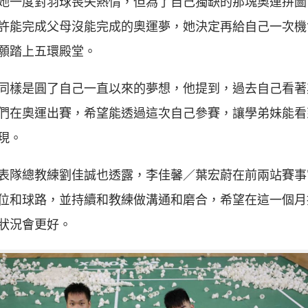
她一度對羽球喪失熱情，但為了自己獨缺的那塊奧運拼圖
許能完成父母沒能完成的奧運夢，她決定再給自己一次機
願踏上五環殿堂。
同樣是圓了自己一直以來的夢想，他提到，過去自己看著
們在奧運出賽，希望能透過這次自己參賽，讓學弟妹能看
現。
表隊總教練劉佳誠也透露，李佳馨／葉宏蔚在前兩站賽事
位和球路，並持續和教練做溝通和磨合，希望在這一個月
狀況會更好。