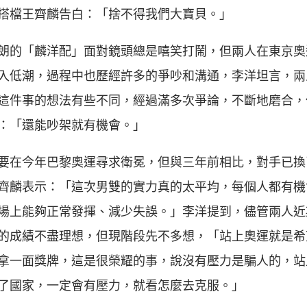
搭檔王齊麟告白：「捨不得我們大寶貝。」
朗的「麟洋配」面對鏡頭總是嘻笑打鬧，但兩人在東京奧
入低潮，過程中也歷經許多的爭吵和溝通，李洋坦言，兩
這件事的想法有些不同，經過滿多次爭論，不斷地磨合，
：「還能吵架就有機會。」
要在今年巴黎奧運尋求衛冕，但與三年前相比，對手已換
齊麟表示：「這次男雙的實力真的太平均，每個人都有機
場上能夠正常發揮、減少失誤。」李洋提到，儘管兩人近
的成績不盡理想，但現階段先不多想，「站上奧運就是希
拿一面獎牌，這是很榮耀的事，說沒有壓力是騙人的，站
了國家，一定會有壓力，就看怎麼去克服。」