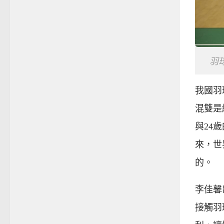
羽
我國羽
混雙是
與24
來，世
的。
李佳馨
接觸羽