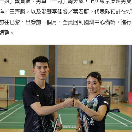
一姐」戴資穎、男單「一哥」周天成，上屆東京奧運男雙
洋／王齊麟，以及混雙李佳馨／葉宏蔚。代表隊預計在7月
前往巴黎，出發前一個月，全員回到國訓中心備戰，進行
調整。