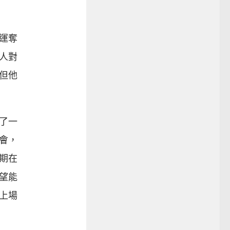
運奪
人對
但他
了一
會，
期在
望能
上場