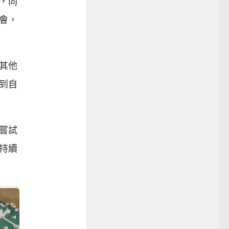
，同
會，
其他
到自
嘗試
持續