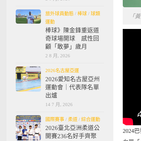
旅外球員動態
/
棒球
/
球類
「黃
運動
棒球》陳金鋒重返道
奇球場開球 感性回
顧「敢夢」歲月
2 8 月, 2026
2026名古屋亞運
2026愛知名古屋亞州
運動會｜代表隊名單
出爐
14 7 月, 2026
國際賽事
/
柔道
/
綜合運動
2026臺北亞洲柔道公
202
開賽236名好手齊聚