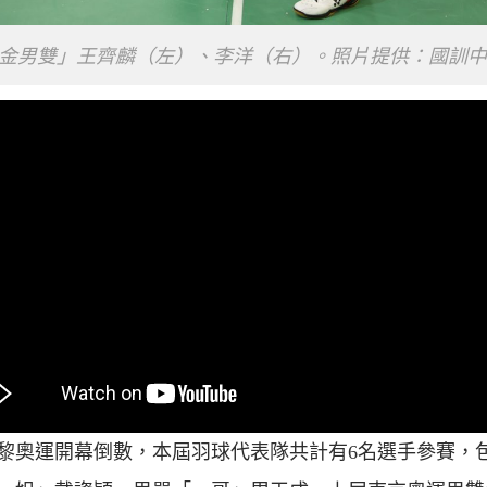
金男雙」王齊麟（左）、李洋（右）。照片提供：國訓中
4巴黎奧運開幕倒數，本屆羽球代表隊共計有6名選手參賽，