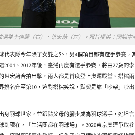
球混雙李佳馨（右）、葉宏蔚（左）。照片提供：國訓中
球代表隊今年除了女雙之外，另4個項目都有選手參賽，
繼2004、2012年後，臺灣再度有選手參賽，將由27歲的
歲的葉宏蔚合拍出擊，兩人都是首度登上奧運殿堂。搭檔兩
界排名升至第10，這對搭檔笑說，默契是靠「吵架」吵出
出身羽球世家，並跟隨父母的腳步成為羽球選手，她坦言
球到現在，「生活圈都在羽球場」。2020東京奧運爭取