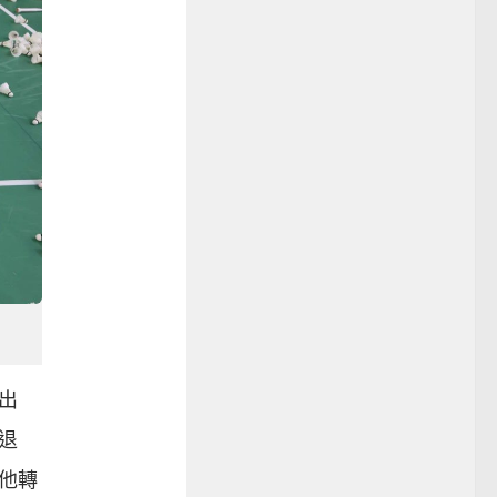
出
退
他轉