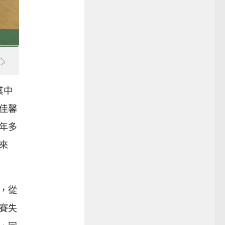
心
其中
李佳馨
年多
來
，從
參賽失