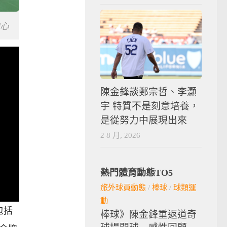
心
陳金鋒談鄭宗哲、李灝
宇 特質不是刻意培養，
是從努力中展現出來
2 8 月, 2026
熱門體育動態TO5
旅外球員動態
/
棒球
/
球類運
動
包括
棒球》陳金鋒重返道奇