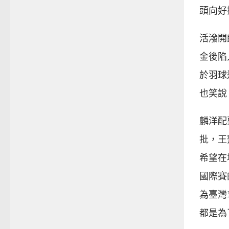
頭向好
活潑開
金後陷
於羽球
也笑說
麟洋配
批，王
希望在
國際賽
為臺灣
都是為