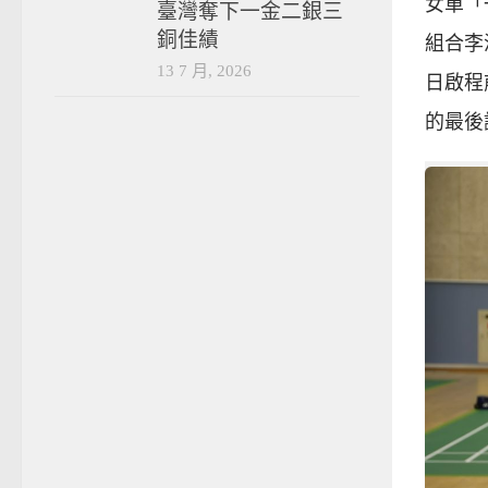
女單「
臺灣奪下一金二銀三
銅佳績
組合李
13 7 月, 2026
日啟程
的最後