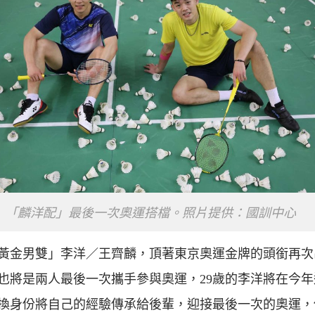
「麟洋配」最後一次奧運搭檔。照片提供：國訓中心
黃金男雙」李洋／王齊麟，頂著東京奧運金牌的頭銜再次
也將是兩人最後一次攜手參與奧運，29歲的李洋將在今年
換身份將自己的經驗傳承給後輩，迎接最後一次的奧運，