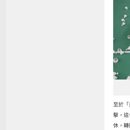
至於「
擊，這
休，轉