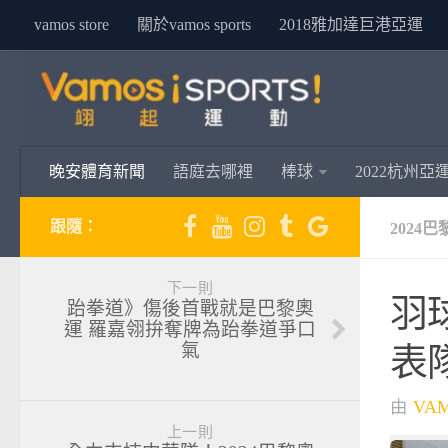
vamos store
關於vamos sports
2018雅加達巨港亞運
晚安體育新聞
語庭去哪裡
棒球
2022杭州亞
跟隨：
2024
下一則
羽
跆拳道》傷後首戰就是巴黎奧
運 羅嘉翎拚奪牌為跆拳道爭口
氣
表
由
VA
上一則