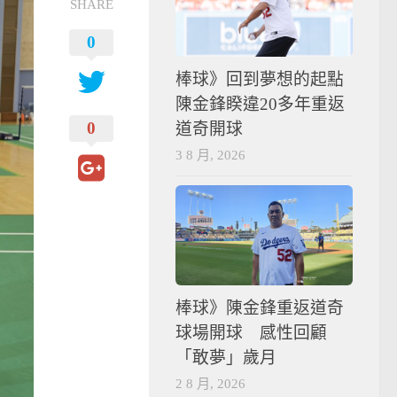
SHARE
0
棒球》回到夢想的起點
陳金鋒睽違20多年重返
0
道奇開球
3 8 月, 2026
棒球》陳金鋒重返道奇
球場開球 感性回顧
「敢夢」歲月
2 8 月, 2026