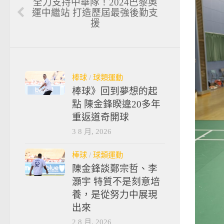
全力支持中華隊！2024巴黎奧
運中繼站 打造歷屆最強後勤支
援
棒球
/
球類運動
棒球》回到夢想的起
點 陳金鋒睽違20多年
重返道奇開球
3 8 月, 2026
棒球
/
球類運動
陳金鋒談鄭宗哲、李
灝宇 特質不是刻意培
養，是從努力中展現
出來
2 8 月, 2026