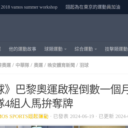
2018 vamos summer workshop
翊起為在東京的運動員加油
運
他的運動故事
球類運動
綜合運動
技擊類運動
/
/
/
/
巴黎奧運
中華隊
奧運
晚安體育新聞
羽球
球》巴黎奧運啟程倒數一個月
隊4組人馬拚奪牌
MOS SPORTS翊起運動
· 已發表
2024-06-19
· 已更新
2024-