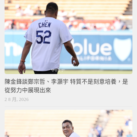
陳金鋒談鄭宗哲、李灝宇 特質不是刻意培養，是
從努力中展現出來
2 8 月, 2026