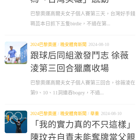
巴黎奧運高爾夫女子個人賽第三天，台灣好手錢
珮芸本日抓下五隻birdie，不過在第...
2024巴黎奧運
/
晚安體育新聞
2024-08-10
跟球后同組激發鬥志 徐薇
淩第三回合獵鷹收場
巴黎奧運高爾夫女子個人賽第三回合，徐薇淩在
第9、10、11洞連吞bogey，不過...
2024巴黎奧運
/
晚安體育新聞
/
舉重
2024-08-10
「我的實力真的不只這樣」
陳玟卉自責未能奪牌當父親