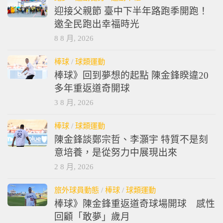
迎接父親節 臺中下半年路跑季開跑！
邀全民跑出幸福時光
8 8 月, 2026
棒球
/
球類運動
棒球》回到夢想的起點 陳金鋒睽違20
多年重返道奇開球
3 8 月, 2026
棒球
/
球類運動
陳金鋒談鄭宗哲、李灝宇 特質不是刻
意培養，是從努力中展現出來
2 8 月, 2026
旅外球員動態
/
棒球
/
球類運動
棒球》陳金鋒重返道奇球場開球 感性
回顧「敢夢」歲月