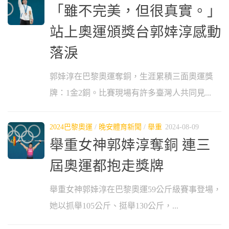
「雖不完美，但很真實。」
站上奧運頒獎台郭婞淳感動
落淚
郭婞淳在巴黎奧運奪銅，生涯累積三面奧運獎
牌：1金2銅。比賽現場有許多臺灣人共同見...
2024巴黎奧運
/
晚安體育新聞
/
舉重
2024-08-09
舉重女神郭婞淳奪銅 連三
屆奧運都抱走獎牌
舉重女神郭婞淳在巴黎奧運59公斤級賽事登場，
她以抓舉105公斤、挺舉130公斤，...