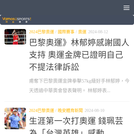
分類：
2024巴黎奧運
2024巴黎奧運
/
國際賽事
/
奧運
2024-08-12
巴黎奧運》林郁婷感謝國人
支持 奧運金牌已證明自己
不提法律訴訟
甫奪下巴黎奧運金牌拳擊57kg級好手林郁婷，今
天透過中華奧會發表聲明。 林郁婷表...
2024巴黎奧運
/
晚安體育新聞
2024-08-10
生涯第一次打奧運 錢珮芸
為「台灣英雄」感動