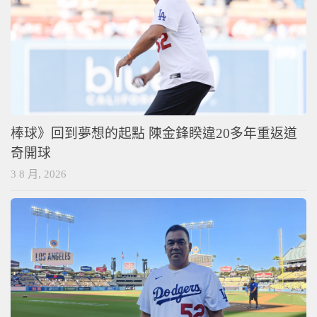
棒球》回到夢想的起點 陳金鋒睽違20多年重返道
奇開球
3 8 月, 2026