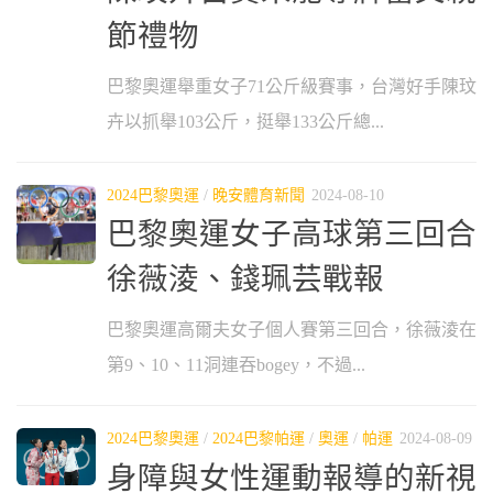
節禮物
巴黎奧運舉重女子71公斤級賽事，台灣好手陳玟
卉以抓舉103公斤，挺舉133公斤總...
2024巴黎奧運
/
晚安體育新聞
2024-08-10
巴黎奧運女子高球第三回合
徐薇淩、錢珮芸戰報
巴黎奧運高爾夫女子個人賽第三回合，徐薇淩在
第9、10、11洞連吞bogey，不過...
2024巴黎奧運
/
2024巴黎帕運
/
奧運
/
帕運
2024-08-09
身障與女性運動報導的新視