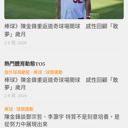
棒球》陳金鋒重返道奇球場開球 感性回顧「敢
夢」歲月
2 8 月, 2026
熱門體育動態TO5
旅外球員動態
/
棒球
/
球類運動
棒球》陳金鋒重返道奇球場開球 感性回顧「敢
夢」歲月
2 8 月, 2026
棒球
/
球類運動
陳金鋒談鄭宗哲、李灝宇 特質不是刻意培養，是
從努力中展現出來