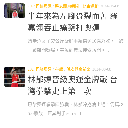
2024巴黎奧運
/
晚安體育新聞
/
綜合運動
2024-08-08
半年來為左腳骨裂而苦 羅
嘉翎吞止痛藥打奧運
跆拳道女子57公斤級好手羅嘉翎16強落敗，一跛
一跛離開賽場，哭泣到無法接受訪問。...
2024巴黎奧運
/
拳擊
/
晚安體育新聞
2024-08-08
林郁婷晉級奧運金牌戰 台
灣拳擊史上第一次
巴黎奧運拳擊四強戰，林郁婷抱病上場，仍舊以
5-0擊敗土耳其對手esra yild...