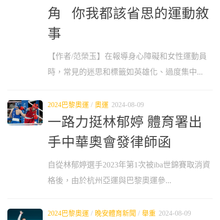
角 你我都該省思的運動敘
事
【作者/范榮玉】在報導身心障礙和女性運動員
時，常見的迷思和標籤如英雄化、過度集中...
2024巴黎奧運
/
奧運
2024-08-09
一路力挺林郁婷 體育署出
手中華奧會發律師函
自從林郁婷選手2023年第1次被iba世錦賽取消資
格後，由於杭州亞運與巴黎奧運參...
2024巴黎奧運
/
晚安體育新聞
/
舉重
2024-08-09