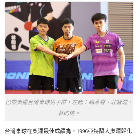
巴黎奧運台灣桌球男子隊，左起：高承睿、莊智淵、
林昀儒。
台灣桌球在奧運最佳成績為，1996亞特蘭大奧運歸化