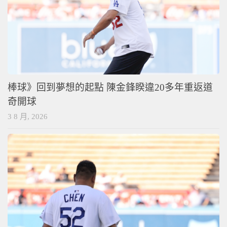
棒球》回到夢想的起點 陳金鋒睽違20多年重返道
奇開球
3 8 月, 2026