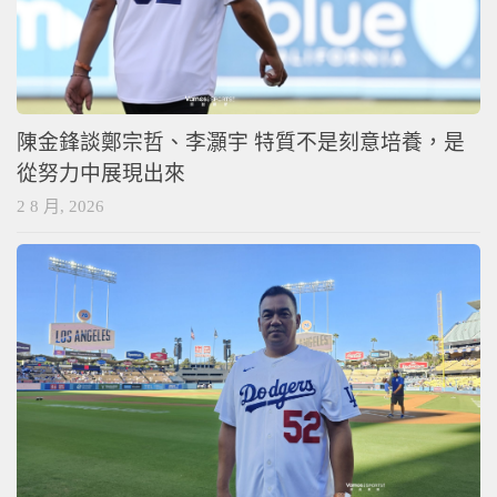
陳金鋒談鄭宗哲、李灝宇 特質不是刻意培養，是
從努力中展現出來
2 8 月, 2026