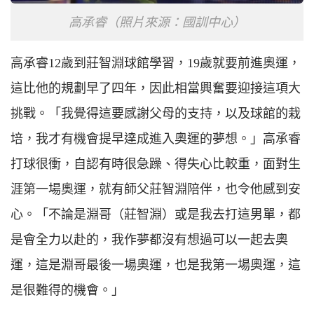
高承睿（照片來源：國訓中心）
高承睿12歲到莊智淵球館學習，19歲就要前進奧運，
這比他的規劃早了四年，因此相當興奮要迎接這項大
挑戰。「我覺得這要感謝父母的支持，以及球館的栽
培，我才有機會提早達成進入奧運的夢想。」高承睿
打球很衝，自認有時很急躁、得失心比較重，面對生
涯第一場奧運，就有師父莊智淵陪伴，也令他感到安
心。「不論是淵哥（莊智淵）或是我去打這男單，都
是會全力以赴的，我作夢都沒有想過可以一起去奧
運，這是淵哥最後一場奧運，也是我第一場奧運，這
是很難得的機會。」