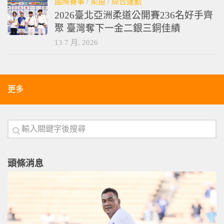
國際賽事
/
柔道
/
綜合運動
2026臺北亞洲柔道公開賽236名好手齊
聚 臺灣奪下一金二銀三銅佳績
13 7 月, 2026
更多
頭條消息