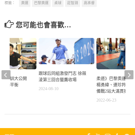
標籤：
奧運
巴黎奧運
桌球
莊智淵
高承睿
您可能也會喜歡…
跟球后同組激發鬥志 徐薇
天成特訓大公開
柔道》巴黎奧運積分
淩第三回合獵鷹收場
動」助平衡
楊勇緯、連珍羚及林
2024-08-10
備戰2站大滿貫賽事
2
2022-06-23