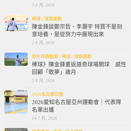
3 8 月, 2026
棒球
/
球類運動
陳金鋒談鄭宗哲、李灝宇 特質不是刻
意培養，是從努力中展現出來
2 8 月, 2026
旅外球員動態
/
棒球
/
球類運動
棒球》陳金鋒重返道奇球場開球 感性
回顧「敢夢」歲月
2 8 月, 2026
2026名古屋亞運
2026愛知名古屋亞州運動會｜代表隊
名單出爐
14 7 月, 2026