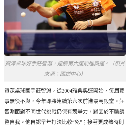
資深桌球好手莊智淵，連續第六屆前進奧運。（照片
來源：國訓中心）
資深桌球國手莊智淵，從2004雅典奧運開始，每屆賽
事無役不與，今年即將連續第六次前進最高殿堂。莊
智淵面對不同世代挑戰仍保有競爭力，歸因於不斷調
整自我。他自認早年打法比較“兇”；接著更成熟時則