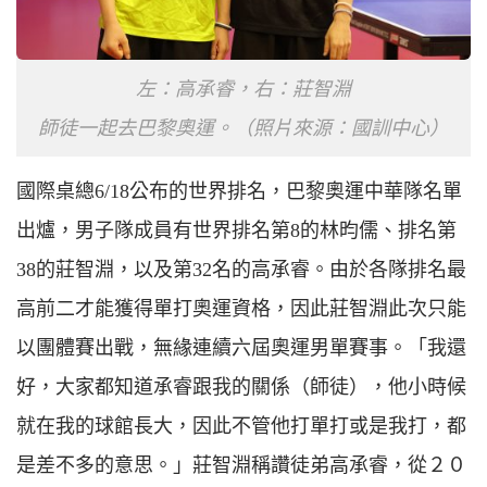
左：高承睿，右：莊智淵
師徒一起去巴黎奧運。（照片來源：國訓中心）
國際桌總6/18公布的世界排名，巴黎奧運中華隊名單
出爐，男子隊成員有世界排名第8的林昀儒、排名第
38的莊智淵，以及第32名的高承睿。由於各隊排名最
高前二才能獲得單打奧運資格，因此莊智淵此次只能
以團體賽出戰，無緣連續六屆奧運男單賽事。「我還
好，大家都知道承睿跟我的關係（師徒），他小時候
就在我的球館長大，因此不管他打單打或是我打，都
是差不多的意思。」莊智淵稱讚徒弟高承睿，從２０