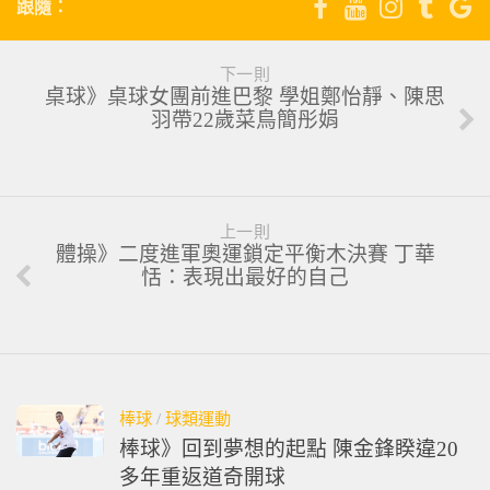
跟隨：
下一則
桌球》桌球女團前進巴黎 學姐鄭怡靜、陳思
羽帶22歲菜鳥簡彤娟
上一則
體操》二度進軍奧運鎖定平衡木決賽 丁華
恬：表現出最好的自己
棒球
/
球類運動
棒球》回到夢想的起點 陳金鋒睽違20
多年重返道奇開球