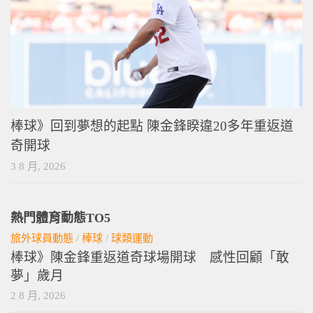
棒球》回到夢想的起點 陳金鋒睽違20多年重返道
奇開球
3 8 月, 2026
熱門體育動態TO5
旅外球員動態
/
棒球
/
球類運動
棒球》陳金鋒重返道奇球場開球 感性回顧「敢
夢」歲月
2 8 月, 2026