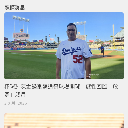
頭條消息
棒球》陳金鋒重返道奇球場開球 感性回顧「敢
夢」歲月
2 8 月, 2026