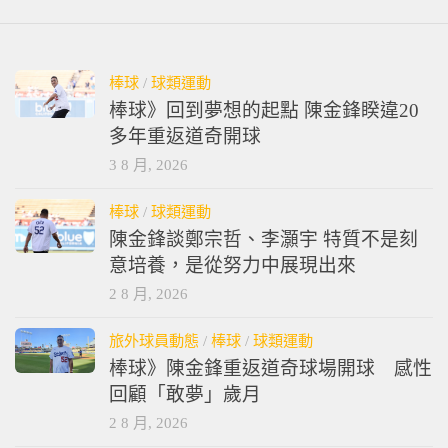
棒球
/
球類運動
棒球》回到夢想的起點 陳金鋒睽違20
多年重返道奇開球
3 8 月, 2026
棒球
/
球類運動
陳金鋒談鄭宗哲、李灝宇 特質不是刻
意培養，是從努力中展現出來
2 8 月, 2026
旅外球員動態
/
棒球
/
球類運動
棒球》陳金鋒重返道奇球場開球 感性
回顧「敢夢」歲月
2 8 月, 2026