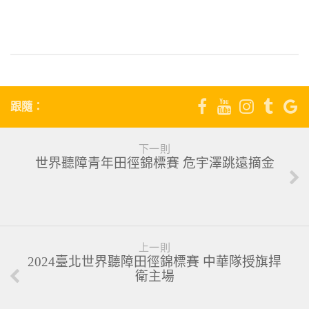
4
跟隨：
下一則
世界聽障青年田徑錦標賽 危宇澤跳遠摘金
上一則
2024臺北世界聽障田徑錦標賽 中華隊授旗捍
衛主場