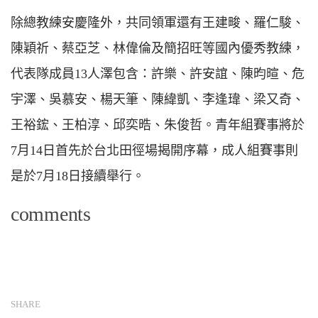
除總教練安慶隆外，共同領軍還有王建畯、羅仁駿、
陳穎祈、蔡亞芝、林偉倫及簡招旺等國內優秀教練，
代表隊成員13人澤包含：許樂、許安誼、陳昀暄、危
宇澤、吳慕安、楊天筆、陳緯凱、李逢瑋、梁又奇、
王裕鋐、王柏淳、邱奕晧、朱俊哲。青年組賽事將於
7月14日首先於台北田徑場揭開序幕，成人組賽事則
是於7月18日接續舉行。
comments
SHARE