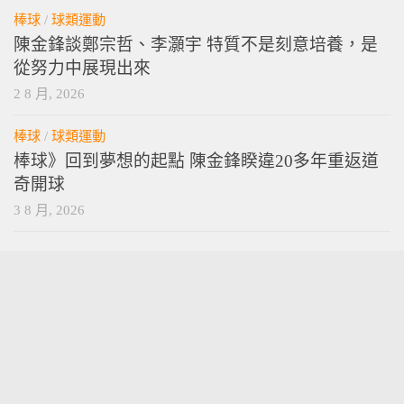
棒球
/
球類運動
陳金鋒談鄭宗哲、李灝宇 特質不是刻意培養，是
從努力中展現出來
2 8 月, 2026
棒球
/
球類運動
棒球》回到夢想的起點 陳金鋒睽違20多年重返道
奇開球
3 8 月, 2026
vamossports © 2026. 版權所有。