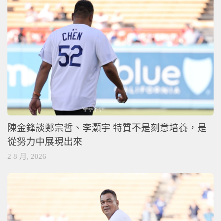
陳金鋒談鄭宗哲、李灝宇 特質不是刻意培養，是
從努力中展現出來
2 8 月, 2026