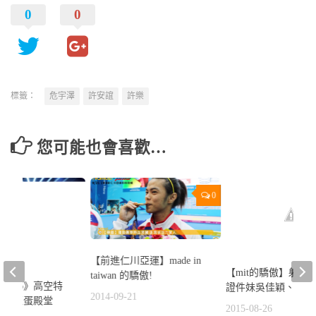
0
0
標籤：
危宇澤
許安誼
許樂
您可能也會喜歡…
0
【前進仁川亞運】made in
【mit的驕傲】射擊甜
taiwan 的驕傲!
表之星#5》高空特
證件妹吳佳穎、杜禕
2014-09-21
戰小巨蛋殿堂
2015-08-26