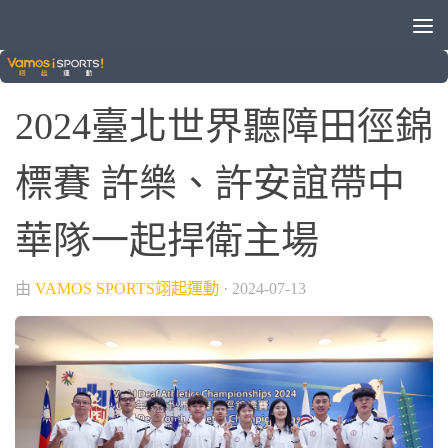
/
/
2024世界聽障田徑錦標賽
田徑
綜合運動
2024臺北世界聽障田徑錦
標賽 許樂、許安誼帶中
華隊一起捍衛主場
由
VAMOS SPORTS翊起運動
·
2024-07-13