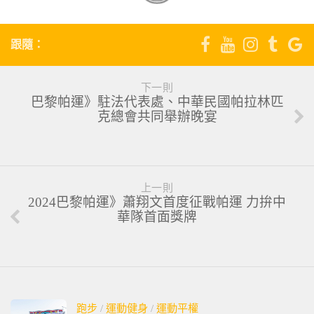
跟隨：
下一則
巴黎帕運》駐法代表處、中華民國帕拉林匹
克總會共同舉辦晚宴
上一則
2024巴黎帕運》蕭翔文首度征戰帕運 力拚中
華隊首面獎牌
跑步
/
運動健身
/
運動平權