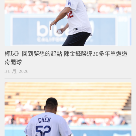
棒球》回到夢想的起點 陳金鋒睽違20多年重返道
奇開球
3 8 月, 2026