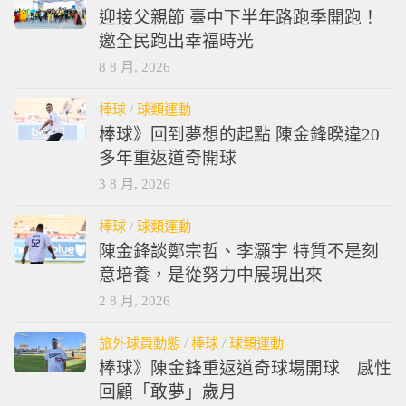
迎接父親節 臺中下半年路跑季開跑！
邀全民跑出幸福時光
8 8 月, 2026
棒球
/
球類運動
棒球》回到夢想的起點 陳金鋒睽違20
多年重返道奇開球
3 8 月, 2026
棒球
/
球類運動
陳金鋒談鄭宗哲、李灝宇 特質不是刻
意培養，是從努力中展現出來
2 8 月, 2026
旅外球員動態
/
棒球
/
球類運動
棒球》陳金鋒重返道奇球場開球 感性
回顧「敢夢」歲月