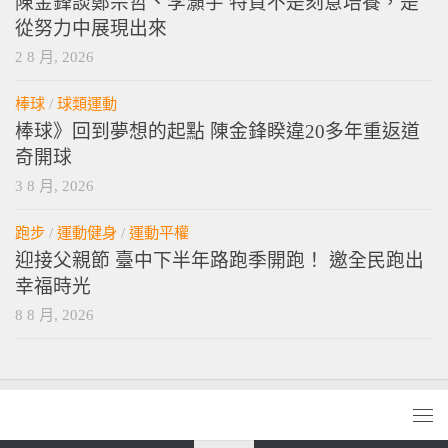
陳金鋒談鄭宗哲、李灝宇 特質不是刻意培養，是
從努力中展現出來
2 8 月, 2026
棒球
/
球類運動
棒球》回到夢想的起點 陳金鋒睽違20多年重返道
奇開球
3 8 月, 2026
跑步
/
運動健身
/
運動平權
迎接父親節 臺中下半年路跑季開跑！ 邀全民跑出
幸福時光
8 8 月, 2026