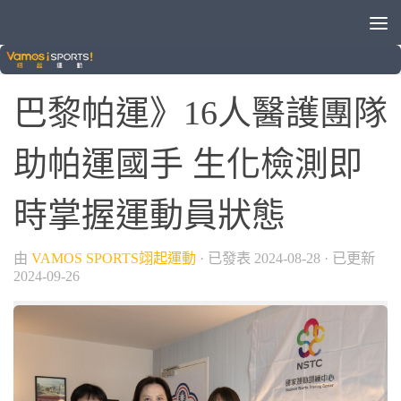
/
2024巴黎帕運
晚安體育新聞
巴黎帕運》16人醫護團隊
助帕運國手 生化檢測即
時掌握運動員狀態
由
VAMOS SPORTS翊起運動
· 已發表
2024-08-28
· 已更新
2024-09-26