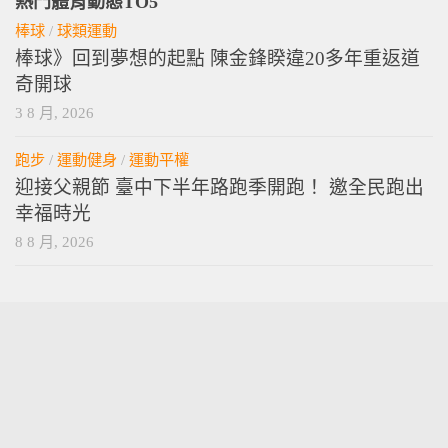
熱門體育動態TO5
棒球
/
球類運動
棒球》回到夢想的起點 陳金鋒睽違20多年重返道
奇開球
3 8 月, 2026
跑步
/
運動健身
/
運動平權
迎接父親節 臺中下半年路跑季開跑！ 邀全民跑出
幸福時光
8 8 月, 2026
vamossports © 2026. 版權所有。