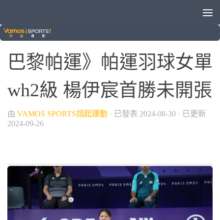
/
/
2024巴黎帕運
帕運
晚安體育新聞
巴黎帕運》帕運羽球女單
wh2級 楊伊宸首勝未開張
由
VAMOS SPORTS翊起運動
· 已發表
2024-08-30
· 已更新
2024-09-26