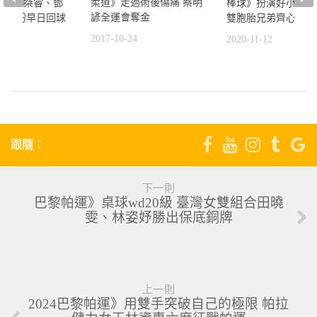
柔道》走過術後傷痛 蔡明
一獅吳桀睿、鄧
棒球》扮演好小螺絲
諺全運會奪金
極復健盼早日回球
雙胞胎兄弟齊心拚總
2017-10-24
2020-11-12
4
跟隨：
下一則
巴黎帕運》桌球wd20級 臺灣女雙組合田曉
雯、林姿妤勝出保底銅牌
上一則
2024巴黎帕運》用雙手突破自己的極限 帕拉