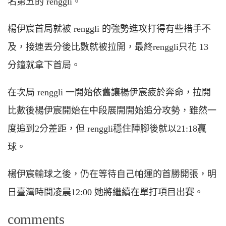
名第五的 renggli。
楊伊宸首局就被 renggli 的強勢進攻打得有些措手不
及，接連丟分後比數就被拉開，最終renggli只花 13
分鐘就拿下首局。
在次局 renggli 一開始依舊讓楊伊宸疲於奔命，拉開
比數後楊伊宸開始在中段展開開始追分攻勢，雖然一
度追到2分差距，但 renggli穩住陣腳後就以21:18贏
球。
楊伊宸輸球之後，仍在等待自己帕運的首勝開張，明
日臺灣時間凌晨12:00 她將繼續在單打項目出賽。
comments