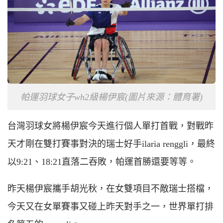
帕運羽球女子wh2級楊伊宸(圖片來源：體育署)
台灣羽球女將楊伊宸今天進行個人單打首戰，對戰昨
天才剛在雙打賽事對決的瑞士好手ilaria renggli，最終
以9:21、18:21直落二吞敗，帕運首勝還要等等。
昨天楊伊宸攜手胡光秋，在女雙項目不敵瑞士搭檔，
今天又在女單賽事又碰上昨天對手之一，世界單打排