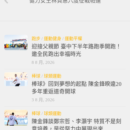
健力女王林資惠六度征戰帕運
跑步
/
運動健身
/
運動平權
迎接父親節 臺中下半年路跑季開跑！
邀全民跑出幸福時光
8 8 月, 2026
棒球
/
球類運動
棒球》回到夢想的起點 陳金鋒睽違20
多年重返道奇開球
3 8 月, 2026
棒球
/
球類運動
陳金鋒談鄭宗哲、李灝宇 特質不是刻
意培養，是從努力中展現出來