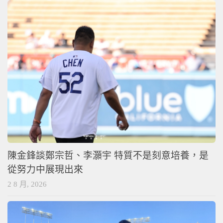
陳金鋒談鄭宗哲、李灝宇 特質不是刻意培養，是
從努力中展現出來
2 8 月, 2026