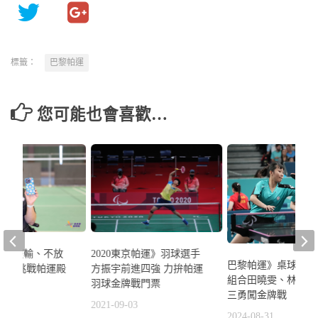
標籤：
巴黎帕運
您可能也會喜歡…
2020東京帕運》羽球選手
》不服輸、不放
巴黎帕運》桌球黃金
方振宇前進四強 力拚帕運
秋圓夢挑戰帕運殿
組合田曉雯、林姿妤
羽球金牌戰門票
三勇闖金牌戰
2021-09-03
8
2024-08-31