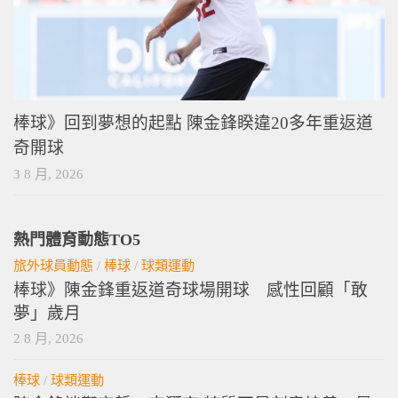
棒球》回到夢想的起點 陳金鋒睽違20多年重返道
奇開球
3 8 月, 2026
熱門體育動態TO5
旅外球員動態
/
棒球
/
球類運動
棒球》陳金鋒重返道奇球場開球 感性回顧「敢
夢」歲月
2 8 月, 2026
棒球
/
球類運動