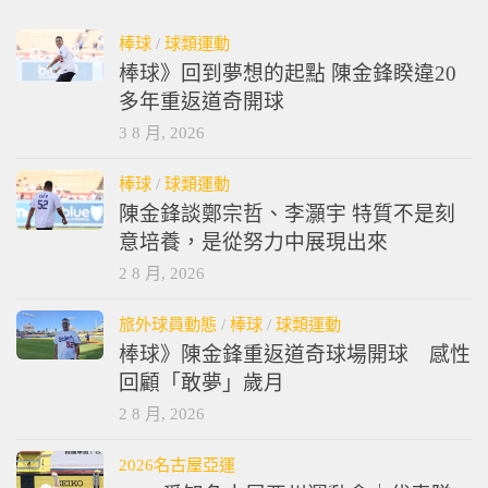
棒球
/
球類運動
棒球》回到夢想的起點 陳金鋒睽違20
多年重返道奇開球
3 8 月, 2026
棒球
/
球類運動
陳金鋒談鄭宗哲、李灝宇 特質不是刻
意培養，是從努力中展現出來
2 8 月, 2026
旅外球員動態
/
棒球
/
球類運動
棒球》陳金鋒重返道奇球場開球 感性
回顧「敢夢」歲月
2 8 月, 2026
2026名古屋亞運