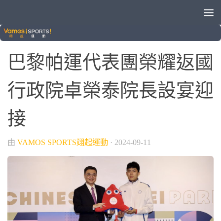
/
2024巴黎帕運
帕運
巴黎帕運代表團榮耀返國
行政院卓榮泰院長設宴迎
接
由
VAMOS SPORTS翊起運動
·
2024-09-11