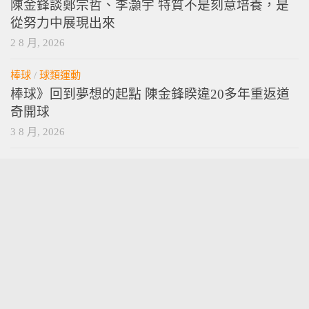
陳金鋒談鄭宗哲、李灝宇 特質不是刻意培養，是
從努力中展現出來
2 8 月, 2026
棒球
/
球類運動
棒球》回到夢想的起點 陳金鋒睽違20多年重返道
奇開球
3 8 月, 2026
vamossports © 2026. 版權所有。
技術提供
wordpress
. 主題設計提供
press customizr
.