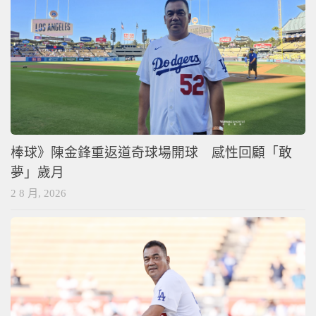
棒球》陳金鋒重返道奇球場開球 感性回顧「敢
夢」歲月
2 8 月, 2026