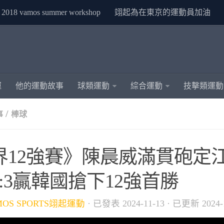
2018 vamos summer workshop
翊起為在東京的運動員加油
運
他的運動故事
球類運動
綜合運動
技擊類運動
/
事
棒球
界12強賽》陳晨威滿貫砲定江
6:3贏韓國搶下12強首勝
MOS SPORTS翊起運動
· 已發表
2024-11-13
· 已更新
2024-