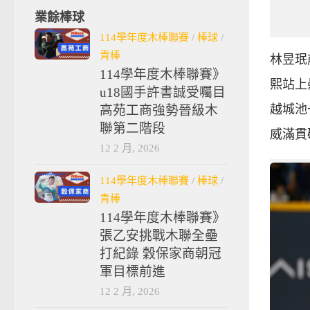
業餘棒球
114學年度木棒聯賽
/
棒球
/
青棒
林昱珉
114學年度木棒聯賽》
熙站上
u18國手許書誠受囑目
越城池
高苑工商強勢晉級木
聯第二階段
威滿貫
12 2 月, 2026
114學年度木棒聯賽
/
棒球
/
青棒
114學年度木棒聯賽》
張乙安挑戰木聯全壘
打紀錄 穀保家商朝冠
軍目標前進
12 2 月, 2026