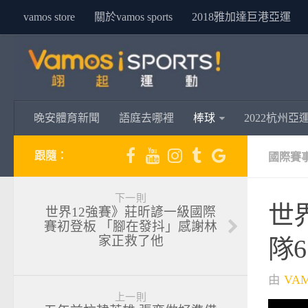
vamos store
關於vamos sports
2018雅加達巨港亞運
晚安體育新聞
語庭去哪裡
棒球
2022杭州亞
跟隨：
國際賽
下一則
世
世界12強賽》莊昕諺一級國際
賽初登板 「腳在發抖」感謝林
家正救了他
隊
由
VA
上一則