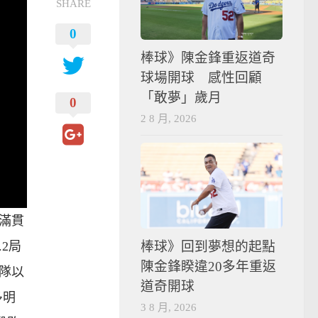
SHARE
0
棒球》陳金鋒重返道奇
球場開球 感性回顧
「敢夢」歲月
0
2 8 月, 2026
滿貫
棒球》回到夢想的起點
2局
陳金鋒睽違20多年重返
灣隊以
道奇開球
多明
3 8 月, 2026