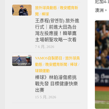
尼加4
旅外球員動態
/
晚安體育新
澳洲。
聞
/
棒球
王彥程(왕옌청) 旅外進
行式｜前進大田為台
灣左投應援！韓華鷹
主場朝聖攻略一次看
7 6 月, 2026
VAMOS自製節目
/
旅外球員
動態
/
晚安體育新聞
/
棒球
/
球類運動
棒球》林鉑濬傷癒挑
戰先發 目標健康快樂
出賽
15 5 月, 2026