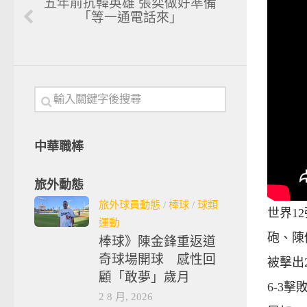
五年前抗韓英雄 張奕做好準備
「等一通電話來」
中華職棒
旅外動態
旅外球員動態
/
棒球
/
球類
世界1
運動
砲、陳
棒球》陳金鋒重返道
奇球場開球 感性回
被擊出
顧「敢夢」歲月
6-3
2 8 月, 2026