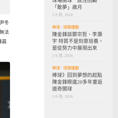
球場開球 感性回顧
「敢夢」歲月
2 8 月, 2026
尹冬
棒球
/
球類運動
無法
陳金鋒談鄭宗哲、李灝
宇 特質不是刻意培養，
陳晨
是從努力中展現出來
2 8 月, 2026
棒球
/
球類運動
棒球》回到夢想的起點
陳金鋒睽違20多年重返
道奇開球
3 8 月, 2026