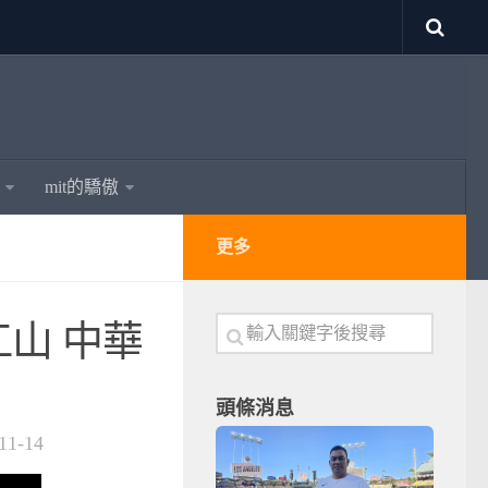
mit的驕傲
更多
山 中華
頭條消息
11-14