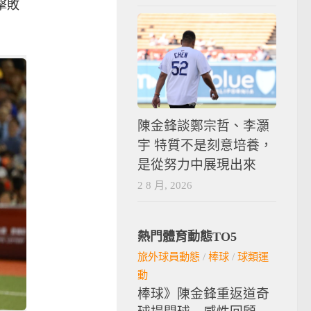
擊敗
陳金鋒談鄭宗哲、李灝
宇 特質不是刻意培養，
是從努力中展現出來
2 8 月, 2026
熱門體育動態TO5
旅外球員動態
/
棒球
/
球類運
動
棒球》陳金鋒重返道奇