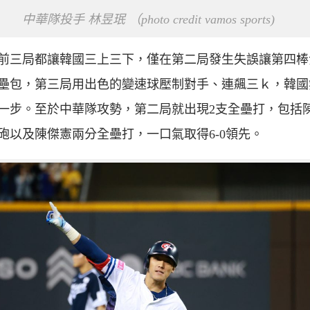
中華隊投手 林昱珉 （photo credit vamos sports)
前三局都讓韓國三上三下，僅在第二局發生失誤讓第四棒
壘包，第三局用出色的變速球壓制對手、連飆三ｋ，韓國
一步。至於中華隊攻勢，第二局就出現2支全壘打，包括
砲以及陳傑憲兩分全壘打，一口氣取得6-0領先。