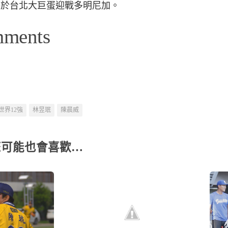
14將於台北大巨蛋迎戰多明尼加。
mments
世界12強
林昱珉
陳晨威
您可能也會喜歡…