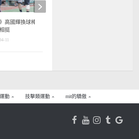
旅美球星》後援首失分 
》高國輝換球棒找手感 王柏融
心：狀況漸入佳境
相挺
2017-09-18
04-11
運動
技擊類運動
mit的驕傲