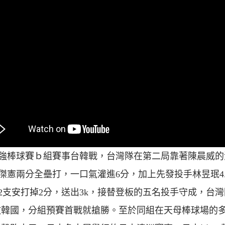
2強棒球賽ｂ組賽事台韓戰，台灣隊在第二局靠著陳晨威的
傑憲兩分全壘打，一口氣灌進6分，加上先發投手林昱珉4.
2支安打掉2分，送出3k，接替登板的五名投手守成，台
擊敗韓國，分組預賽首戰就搶勝。至於同組在天母棒球場的