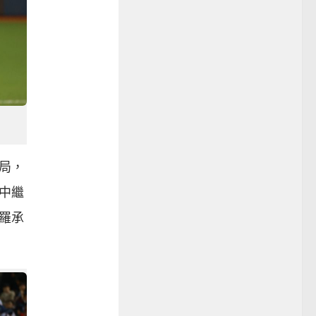
局，
中繼
羅承