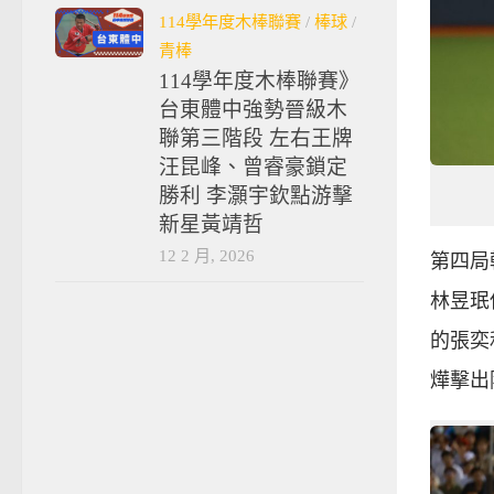
114學年度木棒聯賽
/
棒球
/
青棒
114學年度木棒聯賽》
台東體中強勢晉級木
聯第三階段 左右王牌
汪昆峰、曾睿豪鎖定
勝利 李灝宇欽點游擊
新星黃靖哲
12 2 月, 2026
第四局
林昱珉
的張奕
燁擊出