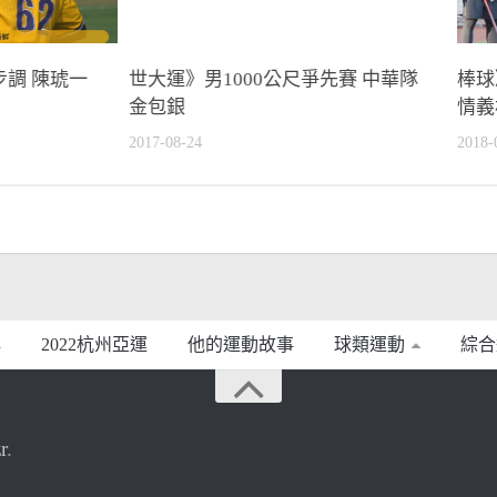
調 陳琥一
世大運》男1000公尺爭先賽 中華隊
棒球
金包銀
情義
2017-08-24
2018-
2022杭州亞運
他的運動故事
球類運動
綜合
r
.