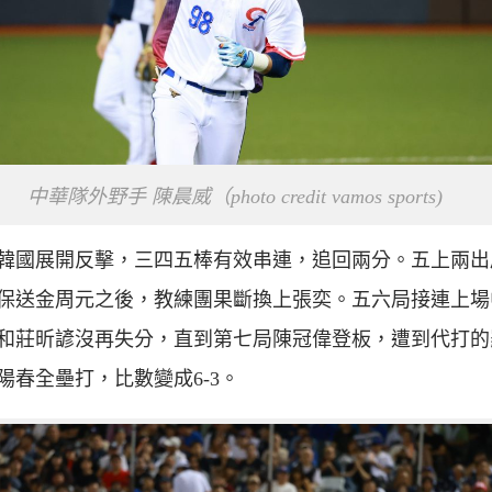
中華隊外野手 陳晨威（photo credit vamos sports)
韓國展開反擊，三四五棒有效串連，追回兩分。五上兩出
保送金周元之後，教練團果斷換上張奕。五六局接連上場
和莊昕諺沒再失分，直到第七局陳冠偉登板，遭到代打的
陽春全壘打，比數變成6-3。