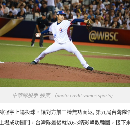
中華隊投手 張奕 （photo credit vamos sports)
陳冠宇上場投球，讓對方前三棒無功而返; 第九局台灣隊
上場成功關門，台灣隊最後就以6-3精彩擊敗韓國，接下