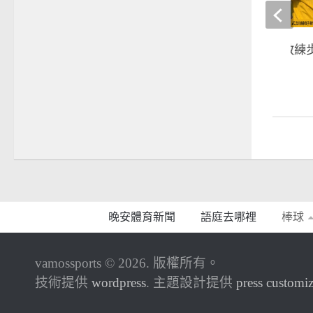
棒球》跟隨王建民教練步
步一步慢慢來
2020-02-07
晚安體育新聞
語庭去哪裡
棒球
vamossports © 2026. 版權所有。
技術提供
wordpress
. 主題設計提供
press customiz