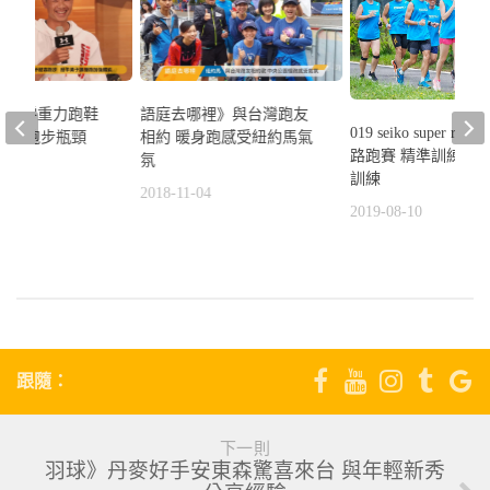
hovr零重力跑鞋
語庭去哪裡》與台灣跑友
019 seiko super run
你突破跑步瓶頸
相約 暖身跑感受紐約馬氣
路跑賽 精準訓練營3
氛
7
訓練
2018-11-04
2019-08-10
跟隨：
下一則
羽球》丹麥好手安東森驚喜來台 與年輕新秀