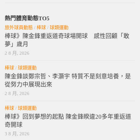
熱門體育動態TO5
旅外球員動態
/
棒球
/
球類運動
棒球》陳金鋒重返道奇球場開球 感性回顧「敢
夢」歲月
2 8 月, 2026
棒球
/
球類運動
陳金鋒談鄭宗哲、李灝宇 特質不是刻意培養，是
從努力中展現出來
2 8 月, 2026
棒球
/
球類運動
棒球》回到夢想的起點 陳金鋒睽違20多年重返道
奇開球
3 8 月, 2026