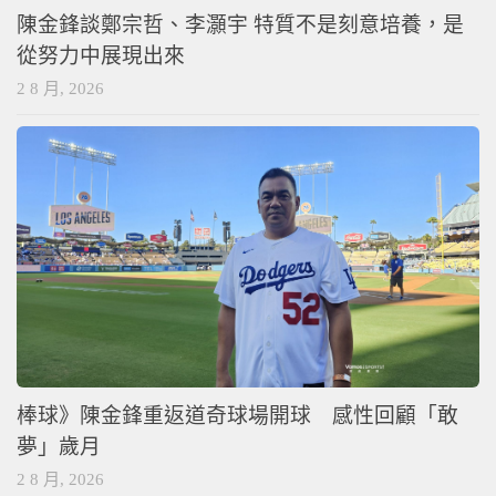
陳金鋒談鄭宗哲、李灝宇 特質不是刻意培養，是
從努力中展現出來
2 8 月, 2026
棒球》陳金鋒重返道奇球場開球 感性回顧「敢
夢」歲月
2 8 月, 2026