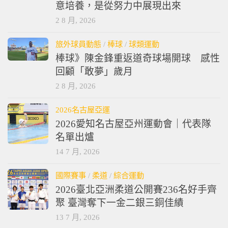
意培養，是從努力中展現出來
2 8 月, 2026
旅外球員動態
/
棒球
/
球類運動
棒球》陳金鋒重返道奇球場開球 感性
回顧「敢夢」歲月
2 8 月, 2026
2026名古屋亞運
2026愛知名古屋亞州運動會｜代表隊
名單出爐
14 7 月, 2026
國際賽事
/
柔道
/
綜合運動
2026臺北亞洲柔道公開賽236名好手齊
聚 臺灣奪下一金二銀三銅佳績
13 7 月, 2026