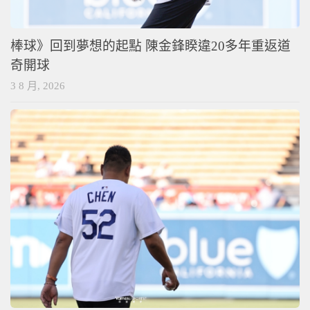
棒球》回到夢想的起點 陳金鋒睽違20多年重返道
奇開球
3 8 月, 2026