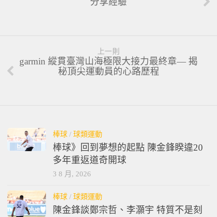
分享經驗
上一則
garmin 縱貫臺灣山海極限大接力最終章— 揭
秘頂尖運動員的心路歷程
棒球
/
球類運動
棒球》回到夢想的起點 陳金鋒睽違20
多年重返道奇開球
3 8 月, 2026
棒球
/
球類運動
陳金鋒談鄭宗哲、李灝宇 特質不是刻