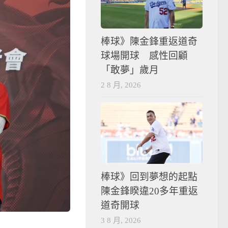
棒球》陳金鋒重返道奇
球場開球 感性回顧
「敢夢」歲月
2 8 月, 2026
棒球》回到夢想的起點
陳金鋒睽違20多年重返
道奇開球
3 8 月, 2026