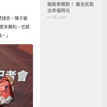
路跑季開跑！ 邀全民跑
出幸福時光
8 8 月, 2026
號球衣，陳子豪
更多勝利，也感
油。」