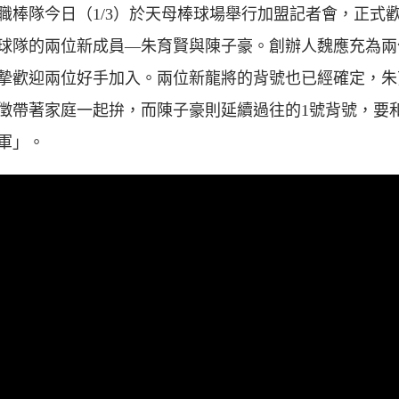
職棒隊今日（1/3）於天母棒球場舉行加盟記者會，正式
球隊的兩位新成員—朱育賢與陳子豪。創辦人魏應充為兩
摯歡迎兩位好手加入。兩位新龍將的背號也已經確定，朱
徵帶著家庭一起拚，而陳子豪則延續過往的1號背號，要
軍」。