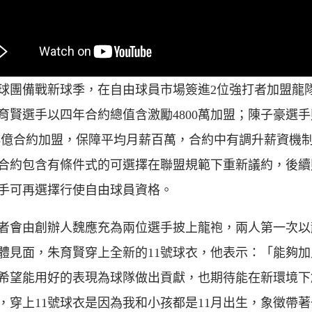
球團備戰新球季，在自由球員市場簽進2位強打者加盟龍
育賢選手以四年合約總值含激勵4800萬加盟；陳子豪選手
.3億合約加盟，保障平均月薪百萬，合約中有調升薪資機
合約包含有條件式的可選擇在聯盟規範下重新議約，後續
手可再選擇行使自由球員資格。
者會由創辦人魏應充為兩位選手披上龍袍，兩人第一次以
體見面，朱育賢穿上全新的11號球衣，他表示：「能夠
希望能用好的表現為球隊做出貢獻，也期待能在新環境下
，穿上11號球衣是因為我和小孩都是11月出生，象徵帶