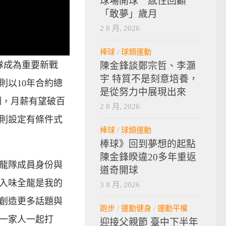
球場開球 感性回顧
「敢夢」歲月
2 8 月, 2026
棒球
/
球類運動
隊成為重要新戰
陳金鋒談鄭宗哲、李灝
宇 特質不是刻意培養，
則以10年合約總
是從努力中展現出來
制，月薪有望破百
2 8 月, 2026
則設定有條件式
棒球
/
球類運動
棒球》回到夢想的起點
陳金鋒睽違20多年重返
龍隊成員身份與
道奇開球
加入味全龍是我的
3 8 月, 2026
創造更多話題與
跑步
/
運動健身
/
運動平權
著一家人一起打
迎接父親節 臺中下半年