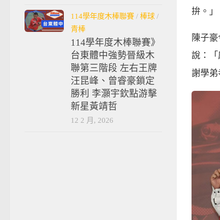
拚。」
114學年度木棒聯賽
/
棒球
/
青棒
陳子豪
114學年度木棒聯賽》
台東體中強勢晉級木
說：「
聯第三階段 左右王牌
謝學弟
汪昆峰、曾睿豪鎖定
勝利 李灝宇欽點游擊
新星黃靖哲
12 2 月, 2026