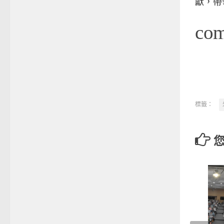
獻，帶
co
標籤：