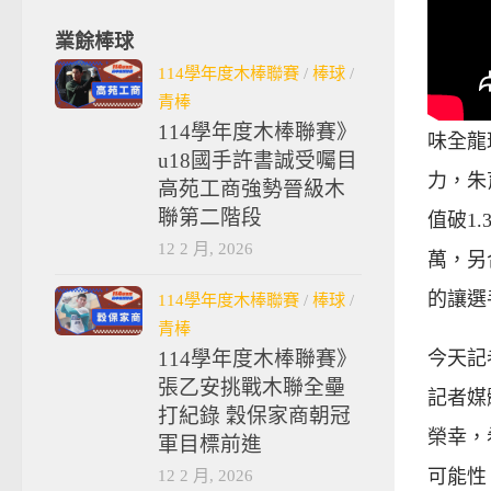
業餘棒球
114學年度木棒聯賽
/
棒球
/
青棒
114學年度木棒聯賽》
味全龍
u18國手許書誠受囑目
力，朱
高苑工商強勢晉級木
聯第二階段
值破1
12 2 月, 2026
萬，另
的讓選
114學年度木棒聯賽
/
棒球
/
青棒
114學年度木棒聯賽》
今天記
張乙安挑戰木聯全壘
記者媒
打紀錄 穀保家商朝冠
榮幸，
軍目標前進
12 2 月, 2026
可能性