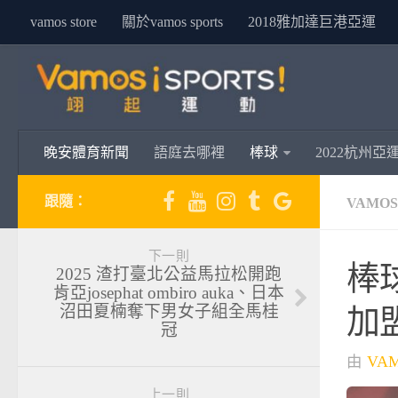
vamos store
關於vamos sports
2018雅加達巨港亞運
晚安體育新聞
語庭去哪裡
棒球
2022杭州亞
跟隨：
VAMO
下一則
棒
2025 渣打臺北公益馬拉松開跑
肯亞josephat ombiro auka、日本
沼田夏楠奪下男女子組全馬桂
加
冠
由
VA
上一則