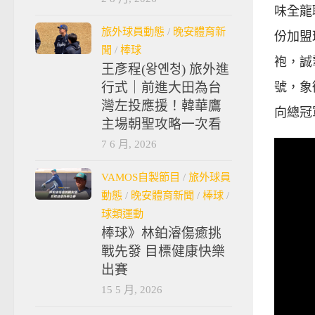
味全龍
旅外球員動態
/
晚安體育新
份加盟
聞
/
棒球
袍，誠
王彥程(왕옌청) 旅外進
行式｜前進大田為台
號，象
灣左投應援！韓華鷹
向總冠
主場朝聖攻略一次看
7 6 月, 2026
VAMOS自製節目
/
旅外球員
動態
/
晚安體育新聞
/
棒球
/
球類運動
棒球》林鉑濬傷癒挑
戰先發 目標健康快樂
出賽
15 5 月, 2026