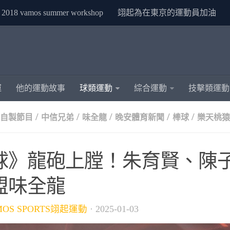
2018 vamos summer workshop
翊起為在東京的運動員加油
運
他的運動故事
球類運動
綜合運動
技擊類運動
/
/
/
/
/
S自製節目
中信兄弟
味全龍
晚安體育新聞
棒球
樂天桃猿
球》龍砲上膛！朱育賢、陳
盟味全龍
MOS SPORTS翊起運動
·
2025-01-03