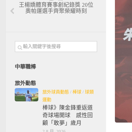
王楊嬌體育賽事創紀錄獎 20位
奧帕運選手齊聚榮耀時刻
中華職棒
旅外動態
旅外球員動態
/
棒球
/
球類
運動
棒球》陳金鋒重返道
奇球場開球 感性回
顧「敢夢」歲月
2 8 月, 2026