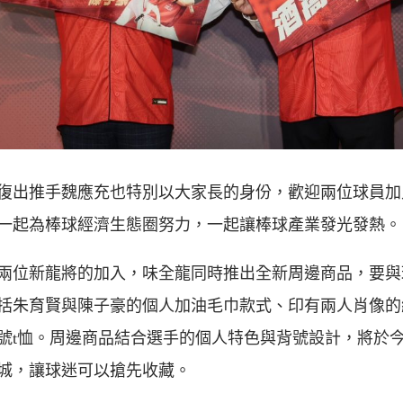
復出推手魏應充也特別以大家長的身份，歡迎兩位球員加
一起為棒球經濟生態圈努力，一起讓棒球產業發光發熱。
兩位新龍將的加入，味全龍同時推出全新周邊商品，要與
括朱育賢與陳子豪的個人加油毛巾款式、印有兩人肖像的
號t恤。周邊商品結合選手的個人特色與背號設計，將於
城，讓球迷可以搶先收藏。