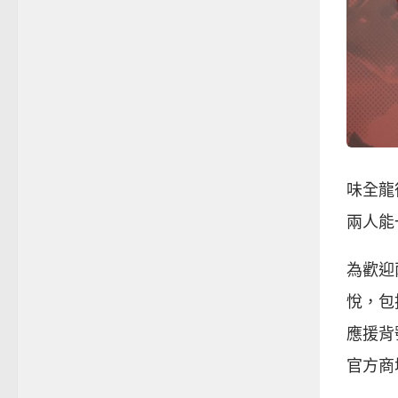
味全龍
兩人能
為歡迎
悅，包
應援背
官方商