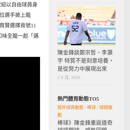
歡迎以自由球員身
位選手披上龍
育賢選擇背號11
和味全龍一起「邁
陳金鋒談鄭宗哲、李灝
宇 特質不是刻意培養，
是從努力中展現出來
2 8 月, 2026
熱門體育動態TO5
旅外球員動態
/
棒球
/
球類運
動
棒球》陳金鋒重返道奇