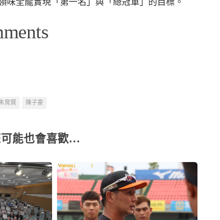
領味全龍實現「第一名」與「總冠軍」的目標。
mments
朱育賢
陳子豪
您可能也會喜歡…