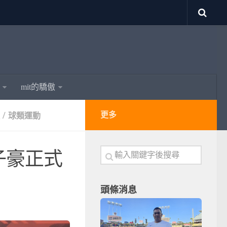
mit的驕傲
/
更多
球類運動
子豪正式
頭條消息