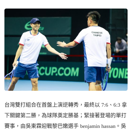
台灣雙打組合在首盤上演逆轉秀，最終以 7:6、6:3 拿
下關鍵第二勝，為球隊奠定勝基；緊接著登場的單打
賽事，由吳東霖迎戰黎巴嫩選手 benjamin hassan。吳