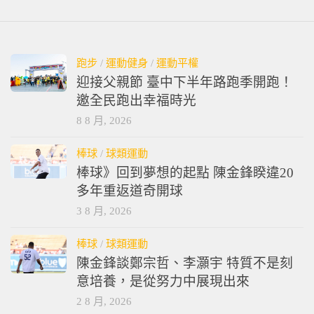
跑步
/
運動健身
/
運動平權
迎接父親節 臺中下半年路跑季開跑！
邀全民跑出幸福時光
8 8 月, 2026
棒球
/
球類運動
棒球》回到夢想的起點 陳金鋒睽違20
多年重返道奇開球
3 8 月, 2026
棒球
/
球類運動
陳金鋒談鄭宗哲、李灝宇 特質不是刻
意培養，是從努力中展現出來
2 8 月, 2026