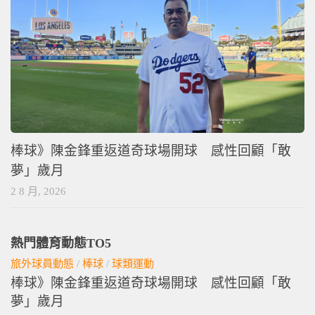
棒球》陳金鋒重返道奇球場開球 感性回顧「敢
夢」歲月
2 8 月, 2026
熱門體育動態TO5
旅外球員動態
/
棒球
/
球類運動
棒球》陳金鋒重返道奇球場開球 感性回顧「敢
夢」歲月