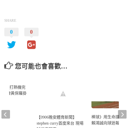
SHARE
0
0
您可能也會喜歡…
華隊投打熱機完
棒球》用生命撲球的
【0906晚安體育新聞】
首戰王牌黃保羅掛
賴鴻誠向球迷報平安
stephen curry首度來台 現場