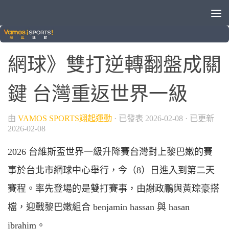
/
/
/
國際賽事
晚安體育新聞
球類運動
網球
網球》雙打逆轉翻盤成關
鍵 台灣重返世界一級
由
VAMOS SPORTS翊起運動
· 已發表
2026-02-08
· 已更新
2026-02-08
2026 台維斯盃世界一級升降賽台灣對上黎巴嫩的賽
事於台北市網球中心舉行，今（8）日進入到第二天
賽程。率先登場的是雙打賽事，由謝政鵬與黃琮豪搭
檔，迎戰黎巴嫩組合 benjamin hassan 與 hasan
ibrahim。