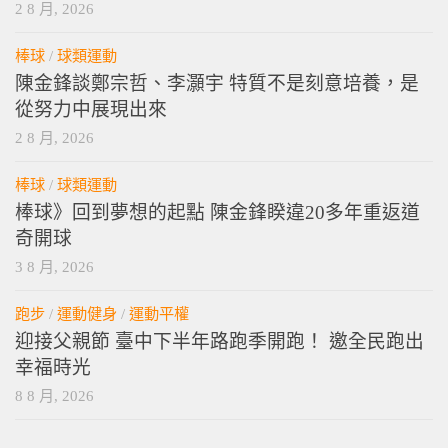
2 8 月, 2026
棒球
/
球類運動
陳金鋒談鄭宗哲、李灝宇 特質不是刻意培養，是
從努力中展現出來
2 8 月, 2026
棒球
/
球類運動
棒球》回到夢想的起點 陳金鋒睽違20多年重返道
奇開球
3 8 月, 2026
跑步
/
運動健身
/
運動平權
迎接父親節 臺中下半年路跑季開跑！ 邀全民跑出
幸福時光
8 8 月, 2026