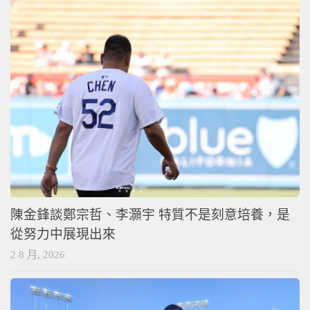
陳金鋒談鄭宗哲、李灝宇 特質不是刻意培養，是
從努力中展現出來
2 8 月, 2026