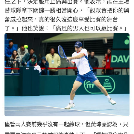
任之下，決定服用止痛藥出賽。他表示，能在主場
替球隊拿下關鍵一勝相當開心，「觀眾會把你的興
奮感拉起來，真的很久沒這麼享受比賽的舞台
了。」他也笑說：「痛風的男人也可以贏比賽。」
儘管兩人賽前幾乎沒有一起練球，但黃琮豪認為，只