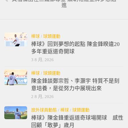
進
棒球
/
球類運動
棒球》回到夢想的起點 陳金鋒睽違20
多年重返道奇開球
3 8 月, 2026
棒球
/
球類運動
陳金鋒談鄭宗哲、李灝宇 特質不是刻
意培養，是從努力中展現出來
2 8 月, 2026
旅外球員動態
/
棒球
/
球類運動
棒球》陳金鋒重返道奇球場開球 感性
回顧「敢夢」歲月