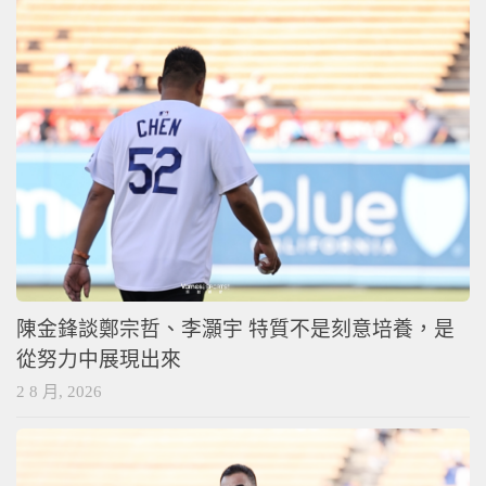
陳金鋒談鄭宗哲、李灝宇 特質不是刻意培養，是
從努力中展現出來
2 8 月, 2026