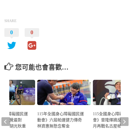
SHARE
0
0
您可能也會喜歡…
國身心障礙國民運
115年全國身心障礙國民運
115全國身心障礙國
悉的感覺最對
動會》六屆帕運健力傳奇
會》曾隆煇摘反曲弓金
宸攜手胡光秋重
林資惠無懸念奪金
月再戰名古屋帕運