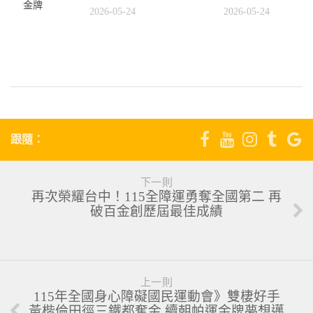
球女雙金牌
2026-05-24
2026-05-24
5
跟隨：
下一則
再次榮耀台中！115全障運勇奪全國第二 再
破百金創歷屆最佳成績
上一則
115年全國身心障礙國民運動會》雙棲好手
黃楷倫田徑三鐵都奪金 續朝帕運金牌夢想邁