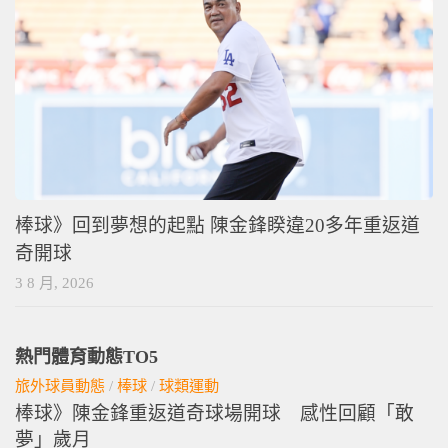
棒球》回到夢想的起點 陳金鋒睽違20多年重返道
奇開球
3 8 月, 2026
熱門體育動態TO5
旅外球員動態
/
棒球
/
球類運動
棒球》陳金鋒重返道奇球場開球 感性回顧「敢
夢」歲月