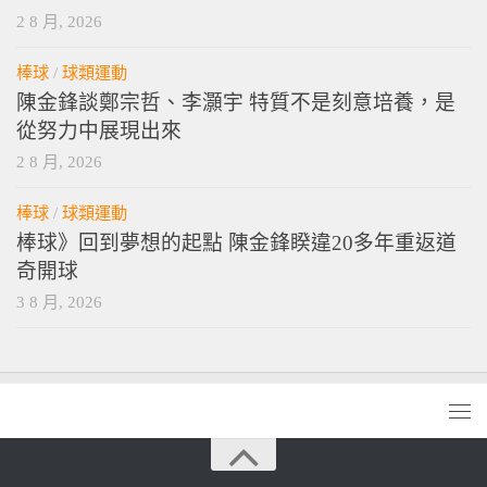
2 8 月, 2026
棒球
/
球類運動
陳金鋒談鄭宗哲、李灝宇 特質不是刻意培養，是
從努力中展現出來
2 8 月, 2026
棒球
/
球類運動
棒球》回到夢想的起點 陳金鋒睽違20多年重返道
奇開球
3 8 月, 2026