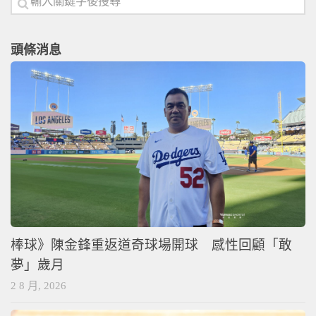
頭條消息
棒球》陳金鋒重返道奇球場開球 感性回顧「敢
夢」歲月
2 8 月, 2026