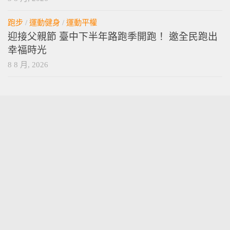
跑步
/
運動健身
/
運動平權
迎接父親節 臺中下半年路跑季開跑！ 邀全民跑出
幸福時光
8 8 月, 2026
vamossports © 2026. 版權所有。
技術提供
wordpress
. 主題設計提供
press customizr
.