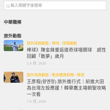
中華職棒
旅外動態
旅外球員動態
/
棒球
/
球類運動
棒球》陳金鋒重返道奇球場開球 感性
回顧「敢夢」歲月
2 8 月, 2026
旅外球員動態
/
晚安體育新聞
/
棒球
王彥程(왕옌청) 旅外進行式｜前進大田
為台灣左投應援！韓華鷹主場朝聖攻略
一次看
7 6 月, 2026