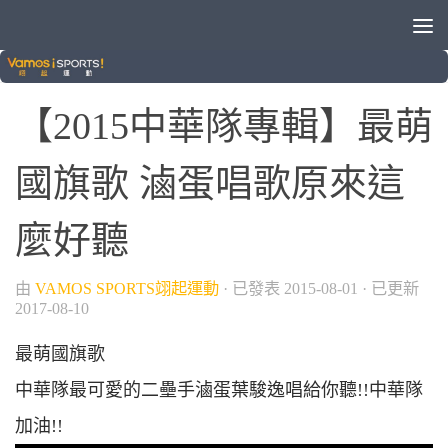
/
少棒
棒球
【2015中華隊專輯】最萌
國旗歌 滷蛋唱歌原來這
麼好聽
由
VAMOS SPORTS翊起運動
· 已發表
2015-08-01
· 已更新
2017-08-10
最萌國旗歌
中華隊最可愛的二壘手滷蛋葉駿逸唱給你聽!!中華隊
加油!!