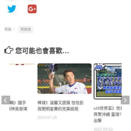
標籤：
葉駿逸
您可能也會喜歡…
選秀特輯》國手
棒球》溫馨又感傷 恰恰彭
u18世界盃》世界青
證 穀保林吳晉瑋
政閔明星賽的完美結局
齊聚沖繩 臺灣7準職
2019-07-28
出擊
8
2025-09-02