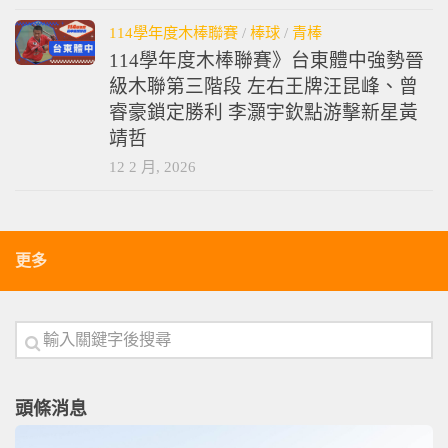
114學年度木棒聯賽
/
棒球
/
青棒
114學年度木棒聯賽》台東體中強勢晉
級木聯第三階段 左右王牌汪昆峰、曾
睿豪鎖定勝利 李灝宇欽點游擊新星黃
靖哲
12 2 月, 2026
更多
頭條消息