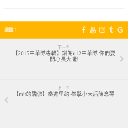
跟隨：
下一則
【2015中華隊專輯】謝謝u12中華隊 你們要
開心長大喔!
上一則
【mit的驕傲】拳進里約-拳擊小天后陳念琴