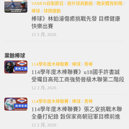
VAMOS自製節目
/
旅外球員動態
/
晚安體育新聞
/
棒球
/
球類運動
棒球》林鉑濬傷癒挑戰先發 目標健康
快樂出賽
15 5 月, 2026
業餘棒球
114學年度木棒聯賽
/
棒球
/
青棒
114學年度木棒聯賽》u18國手許書誠
受囑目高苑工商強勢晉級木聯第二階段
12 2 月, 2026
114學年度木棒聯賽
/
棒球
/
青棒
114學年度木棒聯賽》張乙安挑戰木聯
全壘打紀錄 穀保家商朝冠軍目標前進
12 2 月, 2026