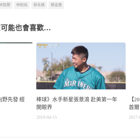
林智勝
林柏佑
郭永維
陳金鋒
您可能也會喜歡…
野先發 經
棒球》水手新星張景淯 赴美第一年
【2
開眼界
首爾
2019-04-15
2017-