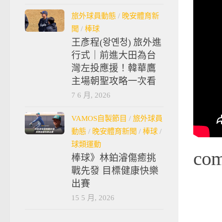
旅外球員動態
/
晚安體育新
聞
/
棒球
王彥程(왕옌청) 旅外進
行式｜前進大田為台
灣左投應援！韓華鷹
主場朝聖攻略一次看
7 6 月, 2026
VAMOS自製節目
/
旅外球員
動態
/
晚安體育新聞
/
棒球
/
球類運動
co
棒球》林鉑濬傷癒挑
戰先發 目標健康快樂
出賽
15 5 月, 2026