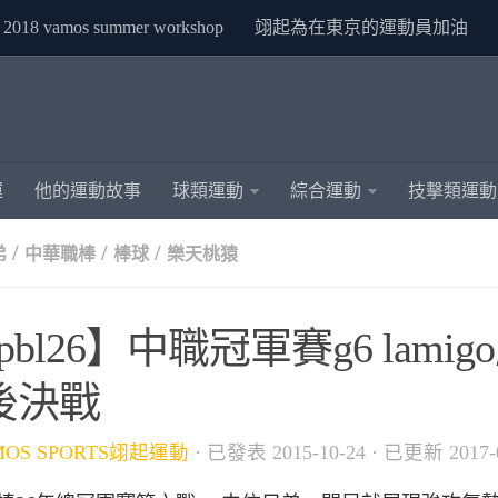
2018 vamos summer workshop
翊起為在東京的運動員加油
運
他的運動故事
球類運動
綜合運動
技擊類運動
/
/
/
弟
中華職棒
棒球
樂天桃猿
pbl26】中職冠軍賽g6 lamig
後決戰
MOS SPORTS翊起運動
· 已發表
2015-10-24
· 已更新
2017-