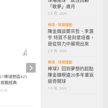
球場開球 感性回顧
「敢夢」歲月
2 8 月, 2026
棒球
/
球類運動
陳金鋒談鄭宗哲、李灝
宇 特質不是刻意培養，
是從努力中展現出來
2 8 月, 2026
棒球
/
球類運動
棒球》回到夢想的起點
陳金鋒睽違20多年重返
017棒球熱區#25】中華隊前進
【晚安體育新聞】東吳超
道奇開球
 挑戰經典
英九職棒球星到場力挺
3 8 月, 2026
04-08
2016-11-06