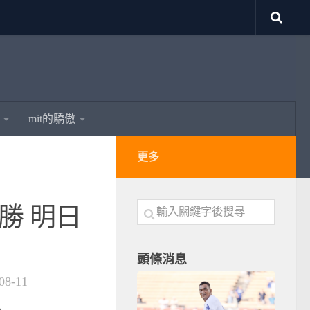
mit的驕傲
更多
o勝 明日
頭條消息
08-11