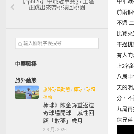
【cpbl26】中職冠軍賽g5 王溢
中華職
正跳出來帶桃猿回桃園
前兩個
不過 
比賽來
不過桃
有人的
中華職棒
上2名跑
八局中
旅外動態
天的明
旅外球員動態
/
棒球
/
球類
運動
分，不
棒球》陳金鋒重返道
九局再
奇球場開球 感性回
信兄弟
顧「敢夢」歲月
2 8 月, 2026