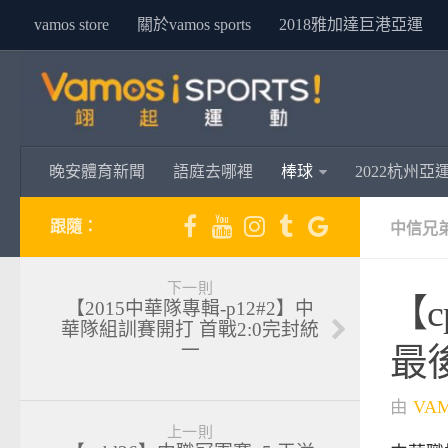
vamos store
關於vamos sports
2018雅加達巨港亞運
晚安體育新聞
語庭去哪裡
棒球
2022杭州亞
跟隨：
中信兄
下一則
【c
【2015中華隊專輯-p12#2】中
華隊組訓賽開打 首戰2:0完封統
一
最
由
VA
上一則