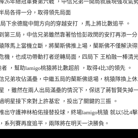
棒26年總冠軍賽第六戰 ，中信兄弟一開局就展現強攻氣勢
半局各得一分，取得領先局面
二局下余德龍中間方向的穿越安打 ，馬上將比數追平 。
到第三局，中信兄弟雖然靠著恰恰彭政閔的安打再添一分
猿隊馬上當機立斷，將蘭斯佛推上場，蘭斯佛不僅解決得
危機，也成功帶動打者逆轉局面，四局下 王柏融一棒清
者 ，幫助lamigo桃猿將比數超前 ，取得4比3的領先 。
信兄弟攻佔滿壘，中繼五局的蘭斯佛退場，桃猿隊換上休
星 ，雖然在兩人出局滿壘的情況下，保送了蔣智賢失掉
過明星接下來對上許基宏 ，投出了關鍵的三振 。
推出守護神林柏佑接替投球，終場lamigo桃猿 就以5比4
，系列賽再度追平，兩隊將在明天一決勝負。