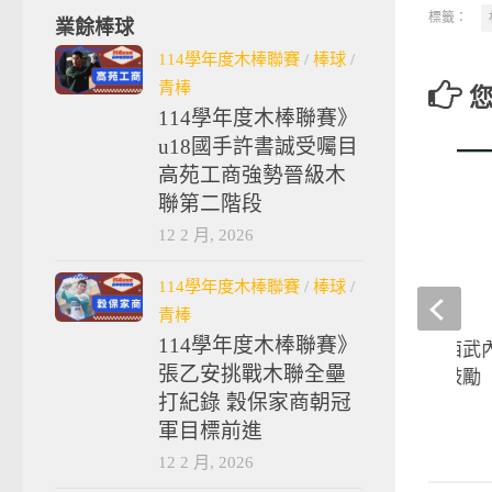
標籤：
業餘棒球
114學年度木棒聯賽
/
棒球
/
青棒
114學年度木棒聯賽》
u18國手許書誠受囑目
高苑工商強勢晉級木
聯第二階段
12 2 月, 2026
114學年度木棒聯賽
/
棒球
/
青棒
114學年度木棒聯賽》
棒球》吳念庭力拚西武內
張乙安挑戰木聯全壘
典賽隊友暖心跨海鼓勵
打紀錄 穀保家商朝冠
2023-05-07
軍目標前進
12 2 月, 2026