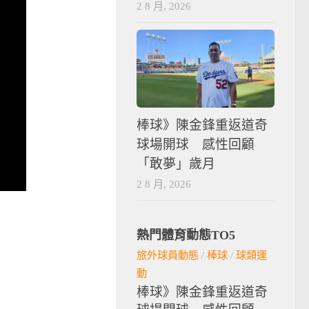
2 8 月, 2026
棒球》陳金鋒重返道奇
球場開球 感性回顧
「敢夢」歲月
2 8 月, 2026
熱門體育動態TO5
旅外球員動態
/
棒球
/
球類運
動
棒球》陳金鋒重返道奇