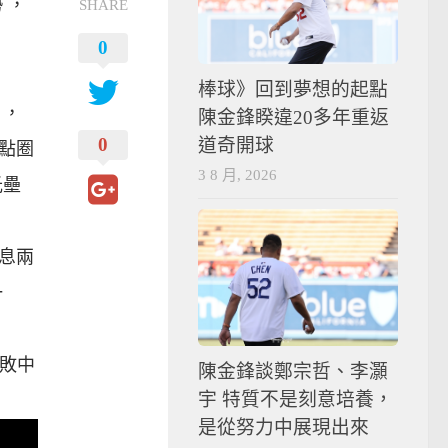
 ，
SHARE
0
棒球》回到夢想的起點
 ，
陳金鋒睽違20多年重返
0
道奇開球
點圈
3 8 月, 2026
光壘
息兩
一
擊敗中
陳金鋒談鄭宗哲、李灝
宇 特質不是刻意培養，
是從努力中展現出來