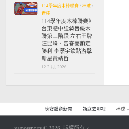
114學年度木棒聯賽
/
棒球
/
青棒
114學年度木棒聯賽》
台東體中強勢晉級木
聯第三階段 左右王牌
汪昆峰、曾睿豪鎖定
勝利 李灝宇欽點游擊
新星黃靖哲
12 2 月, 2026
晚安體育新聞
語庭去哪裡
棒球
vamossports © 2026. 版權所有。