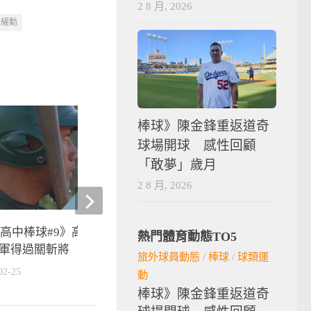
2 8 月, 2026
陽耀勳
棒球》陳金鋒重返道奇
球場開球 感性回顧
「敢夢」歲月
2 8 月, 2026
20高中棒球#9》高苑捲土重來 想
棒球》八轟七發打獅 張
熱門體育動態TO5
軍得過關斬將
別設想啦！
旅外球員動態
/
棒球
/
球類運
02-25
2020-10-07
動
棒球》陳金鋒重返道奇