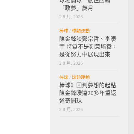
球場開球 感性回顧
「敢夢」歲月
2 8 月, 2026
棒球
/
球類運動
陳金鋒談鄭宗哲、李灝
宇 特質不是刻意培養，
是從努力中展現出來
2 8 月, 2026
棒球
/
球類運動
棒球》回到夢想的起點
陳金鋒睽違20多年重返
道奇開球
3 8 月, 2026