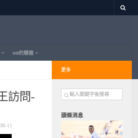
mit的驕傲
更多
封王訪問-
頭條消息
08-11