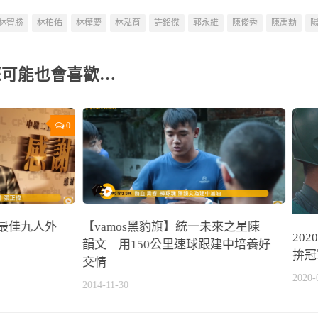
林智勝
林柏佑
林樺慶
林泓育
許銘傑
郭永維
陳俊秀
陳禹勳
您可能也會喜歡…
0
 最佳九人外
【vamos黑豹旗】統一未來之星陳
20
韻文 用150公里速球跟建中培養好
拚冠
交情
2020-
2014-11-30