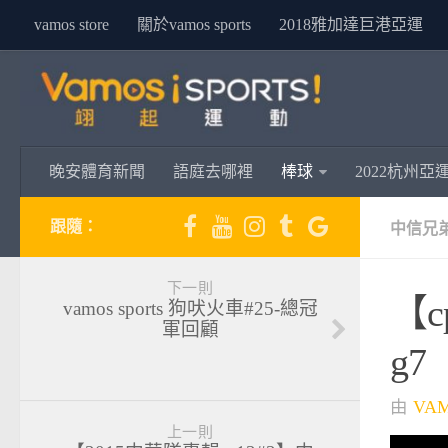
vamos store
關於vamos sports
2018雅加達巨港亞運
晚安體育新聞
語庭去哪裡
棒球
2022杭州亞
跟隨：
中信兄
下一則
【c
vamos sports 狗吠火車#25-總冠
軍回顧
g7
由
VA
上一則