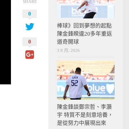
SHARE
0
棒球》回到夢想的起點
陳金鋒睽違20多年重返
0
道奇開球
3 8 月, 2026
陳金鋒談鄭宗哲、李灝
宇 特質不是刻意培養，
是從努力中展現出來