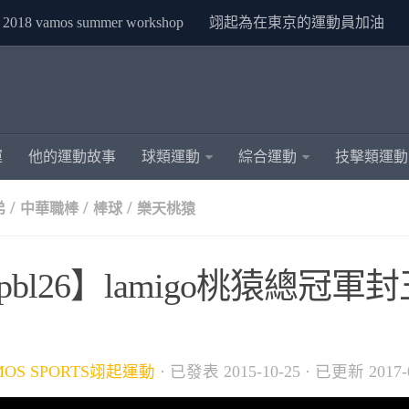
2018 vamos summer workshop
翊起為在東京的運動員加油
運
他的運動故事
球類運動
綜合運動
技擊類運動
/
/
/
弟
中華職棒
棒球
樂天桃猿
pbl26】lamigo桃猿總冠軍
MOS SPORTS翊起運動
· 已發表
2015-10-25
· 已更新
2017-