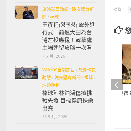
旅外球員動態
/
晚安體育新
標籤：
聞
/
棒球
王彥程(왕옌청) 旅外進
行式｜前進大田為台
灣左投應援！韓華鷹
主場朝聖攻略一次看
7 6 月, 2026
VAMOS自製節目
/
旅外球員
動態
/
晚安體育新聞
/
棒球
/
球類運動
棒球》林鉑濬傷癒挑
中華職棒25年頒獎典禮
戰先發 目標健康快樂
野手 張正偉
出賽
2014-11-04
15 5 月, 2026