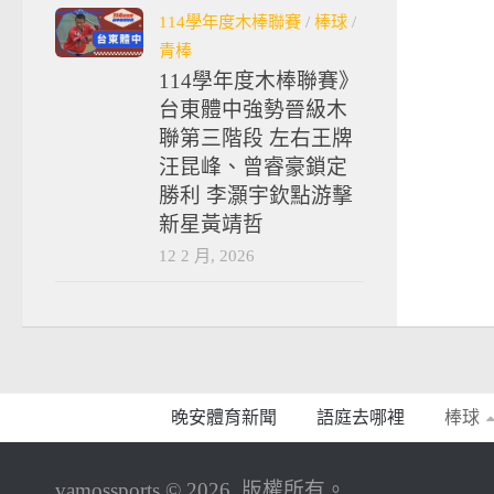
114學年度木棒聯賽
/
棒球
/
青棒
114學年度木棒聯賽》
台東體中強勢晉級木
聯第三階段 左右王牌
汪昆峰、曾睿豪鎖定
勝利 李灝宇欽點游擊
新星黃靖哲
12 2 月, 2026
晚安體育新聞
語庭去哪裡
棒球
vamossports © 2026. 版權所有。