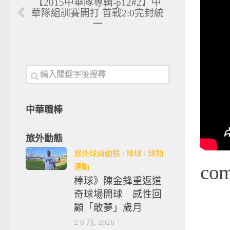
【2015中華隊專輯-p12#2】中
華隊組訓賽開打 首戰2:0完封統
一
中華職棒
旅外動態
旅外球員動態
/
棒球
/
球類
co
運動
棒球》陳金鋒重返道
奇球場開球 感性回
顧「敢夢」歲月
2 8 月, 2026