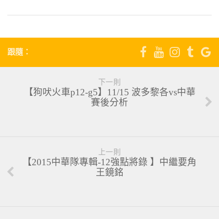
跟隨：
下一則
【狗吠火車p12-g5】11/15 波多黎各vs中華
賽後分析
上一則
【2015中華隊專輯-12強點將錄 】中繼要角
王鏡銘