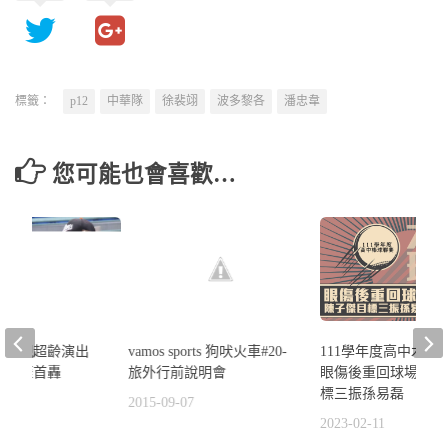
標籤：
p12
中華隊
徐裴翊
波多黎各
潘忠韋
您可能也會喜歡…
vamos sports 狗吠火車#20-
守表現超齡演出
111學年度高中木棒
旅外行前說明會
待生涯首轟
眼傷後重回球場 陳
標三振孫易磊
2015-09-07
5
2023-02-11