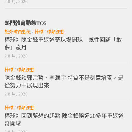
2 8 月, 2026
熱門體育動態TO5
旅外球員動態
/
棒球
/
球類運動
棒球》陳金鋒重返道奇球場開球 感性回顧「敢
夢」歲月
2 8 月, 2026
棒球
/
球類運動
陳金鋒談鄭宗哲、李灝宇 特質不是刻意培養，是
從努力中展現出來
2 8 月, 2026
棒球
/
球類運動
棒球》回到夢想的起點 陳金鋒睽違20多年重返道
奇開球
3 8 月, 2026