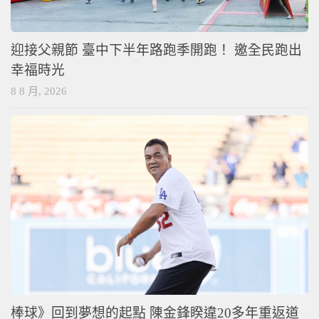
迎接父親節 臺中下半年路跑季開跑！ 邀全民跑出
幸福時光
8 8 月, 2026
棒球》回到夢想的起點 陳金鋒睽違20多年重返道