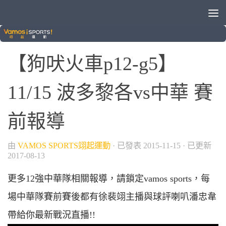
/
/
成棒
棒球
狗吠火車
【狗吠火車p12-g5】
11/15 波多黎各vs中華 賽
前報導
由
VAMOS SPORTS翊起運動
· 已發表
2015-11-15
· 已更新
2017-08-13
更多12強中華隊相關報導，請鎖定vamos sports，每
場中華隊賽前賽後都有徐裴翊主播與球評喇叭潘忠韋
帶給你最新戰況直播!!