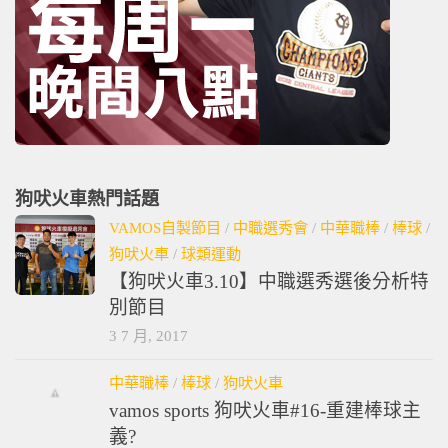
狗吠火車熱門話題
VAMOS自製節目
/
中職選秀會
/
中華職棒
/
棒球
/
狗吠火車
/
球類運動
【狗吠火車3.10】中職選秀選後分析特
別節目
3 7 月, 2017
中華職棒
/
棒球
/
狗吠火車
vamos sports 狗吠火車#16-重建棒球主
義?