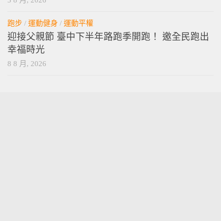
跑步
/
運動健身
/
運動平權
迎接父親節 臺中下半年路跑季開跑！ 邀全民跑出
幸福時光
8 8 月, 2026
vamossports © 2026. 版權所有。
技術提供
wordpress
. 主題設計提供
press customizr
.