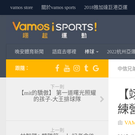
vamos store
關於vamos sports
2018雅加達巨港亞運
晚安體育新聞
語庭去哪裡
棒球
2022杭州亞
跟隨：
中信兄
下一則
【翊
【mit的驕傲】 第一道曙光照耀
的孩子-大王排球隊
練
由
VA
上一則