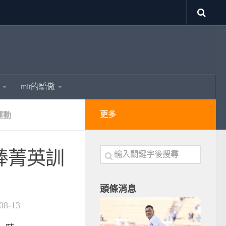
mit的驕傲
更多
運動
青棒菁英訓
頭條消息
08-13