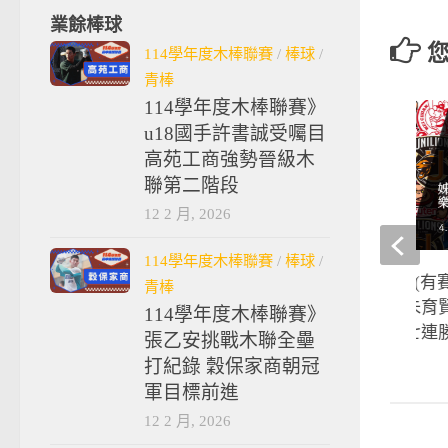
業餘棒球
114學年度木棒聯賽
/
棒球
/
青棒
114學年度木棒聯賽》
u18國手許書誠受囑目
高苑工商強勢晉級木
聯第二階段
12 2 月, 2026
114學年度木棒聯賽
/
棒球
/
【不棒不要看#16】(有
青棒
溢正好投超正點｜朱育
114學年度木棒聯賽》
獅｜樂天笑納開季七連
張乙安挑戰木聯全壘
打紀錄 穀保家商朝冠
2020-04-24
軍目標前進
12 2 月, 2026