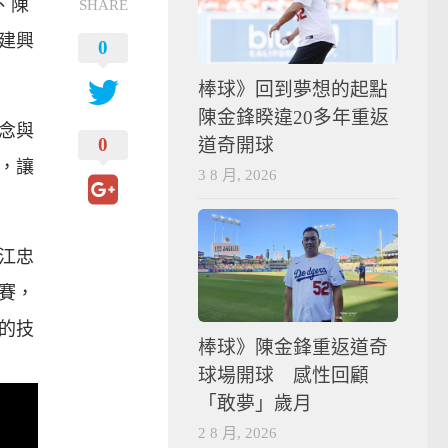
、陳
SHARE
建興
0
棒球》回到夢想的起點
陳金鋒睽違20多年重返
念與
0
道奇開球
，讓
3 8 月, 2026
江忠
賽，
的技
棒球》陳金鋒重返道奇
球場開球 感性回顧
「敢夢」歲月
2 8 月, 2026