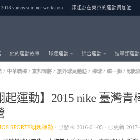
2018 vamos summer workshop
翊起為在東京的運動員加油
運
他的運動故事
球類運動
綜合運動
技擊類運動
/
/
/
/
/
/
弟
中華職棒
富邦悍將
旅外球員動態
棒球
統一獅
翊起
起運動】2015 nike 臺灣
營
MOS SPORTS翊起運動
· 已發表
2016-01-05
· 已更新
2017-