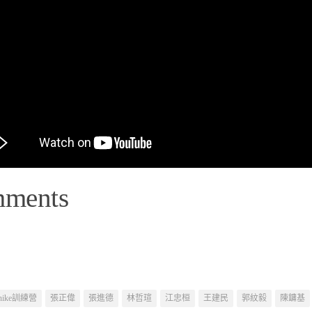
mments
nike訓練營
張正偉
張進德
林哲瑄
江忠桓
王建民
郭紋毅
陳鏞基