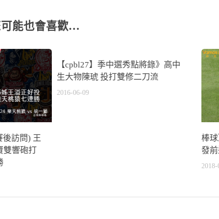
您可能也會喜歡…
0
【cpbl27】季中選秀點將錄》高中
生大物陳琥 投打雙修二刀流
2016-06-09
賽後訪問) 王
棒球
賢雙響砲打
發前
勝
2018-