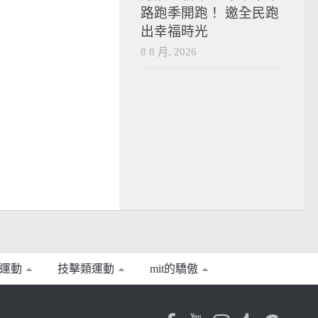
路跑季開跑！ 邀全民跑
出幸福時光
8 8 月, 2026
運動
技擊類運動
mit的驕傲