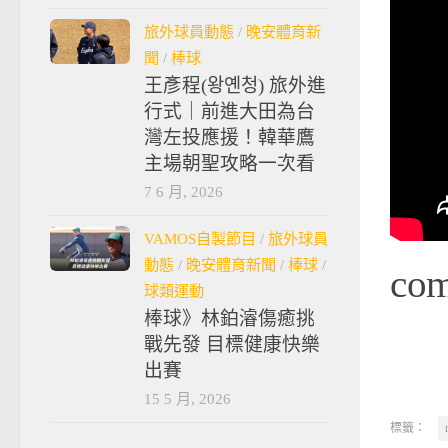
旅外球員動態
/
晚安體育新
聞
/
棒球
王彥程(왕옌청) 旅外進
行式｜前進大田為台
灣左投應援！韓華鷹
主場朝聖攻略一次看
7 6 月, 2026
VAMOS自製節目
/
旅外球員
動態
/
晚安體育新聞
/
棒球
/
co
球類運動
棒球》林鉑濬傷癒挑
戰先發 目標健康快樂
出賽
15 5 月, 2026
標籤：