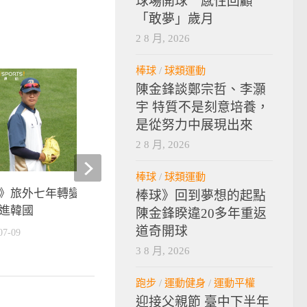
球場開球 感性回顧
「敢夢」歲月
2 8 月, 2026
棒球
/
球類運動
陳金鋒談鄭宗哲、李灝
宇 特質不是刻意培養，
是從努力中展現出來
2 8 月, 2026
棒球
/
球類運動
【vamos黑豹旗】2014
》旅外七年轉變大 王維中為先
棒球》回到夢想的起點
會與首輪抽籤對戰
進韓國
陳金鋒睽違20多年重返
2014-10-25
道奇開球
07-09
3 8 月, 2026
跑步
/
運動健身
/
運動平權
迎接父親節 臺中下半年