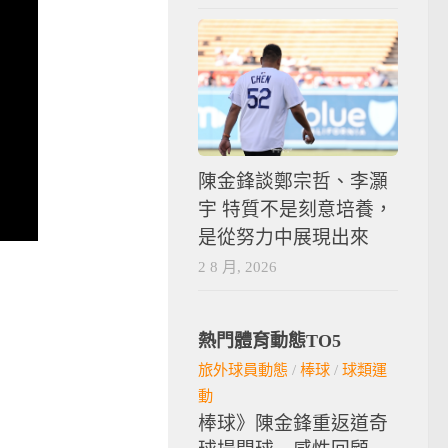
陳金鋒談鄭宗哲、李灝
宇 特質不是刻意培養，
是從努力中展現出來
2 8 月, 2026
熱門體育動態TO5
旅外球員動態
/
棒球
/
球類運
動
棒球》陳金鋒重返道奇