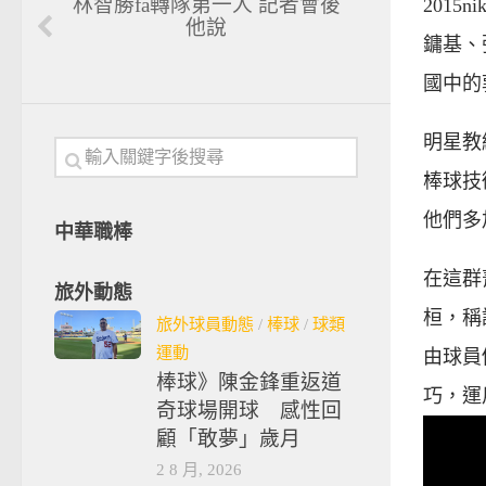
林智勝fa轉隊第一人 記者會後
201
他說
鏞基、
國中的
明星教
棒球技
他們多
中華職棒
在這群
旅外動態
桓，稱
旅外球員動態
/
棒球
/
球類
運動
由球員
棒球》陳金鋒重返道
巧，運
奇球場開球 感性回
顧「敢夢」歲月
2 8 月, 2026