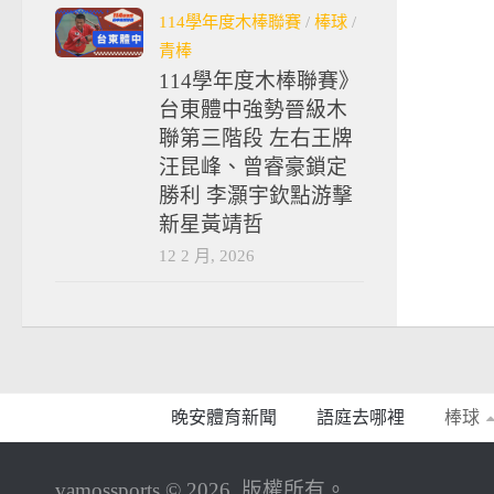
114學年度木棒聯賽
/
棒球
/
青棒
114學年度木棒聯賽》
台東體中強勢晉級木
聯第三階段 左右王牌
汪昆峰、曾睿豪鎖定
勝利 李灝宇欽點游擊
新星黃靖哲
12 2 月, 2026
晚安體育新聞
語庭去哪裡
棒球
vamossports © 2026. 版權所有。