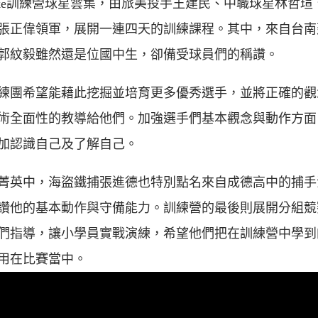
5nike訓練營球星雲集，由旅美投手王建民、中職球星林哲瑄
張正偉領軍，展開一連四天的訓練課程。其中，來自台南
郭紋毅雖然還是位國中生，卻備受球員們的稱讚。
練團希望能藉此挖掘並培育更多優秀選手，並將正確的觀
術全面性的教導給他們。加強選手們基本觀念與動作方面
加認識自己及了解自己。
菁英中，海盜鐵捕張進德也特別點名來自成德高中的捕手
讚他的基本動作與守備能力。訓練營的最後則展開分組競
們指導，讓小學員實戰演練，希望他們把在訓練營中學到
用在比賽當中。