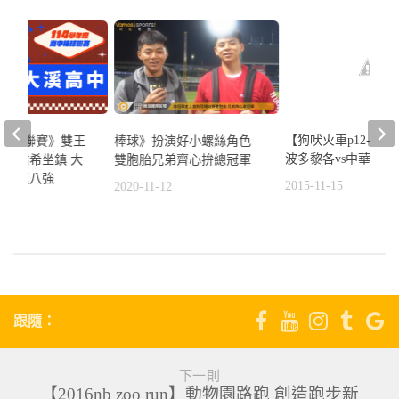
【狗吠火車p12-g5】1
度木棒聯賽》雙王
棒球》扮演好小螺絲角色
波多黎各vs中華 賽
、林珺希坐鎮 大
雙胞胎兄弟齊心拚總冠軍
標重返八強
2015-11-15
2020-11-12
1
跟隨：
下一則
【2016nb zoo run】動物園路跑 創造跑步新