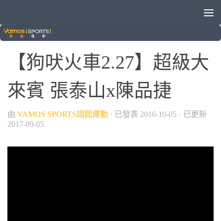
/
/
旅外球員動態
棒球
狗吠火車
【狗吠火車2.27】超級大
來賓 張泰山x陳品捷
由
VAMOS SPORTS翊起運動
· 已發表
2016-10-05
· 已更新
2017-09-05