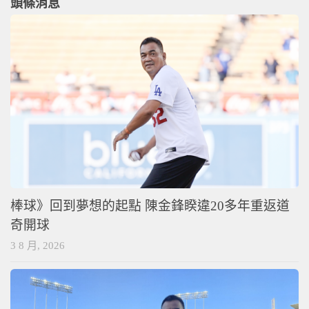
頭條消息
棒球》回到夢想的起點 陳金鋒睽違20多年重返道
奇開球
3 8 月, 2026