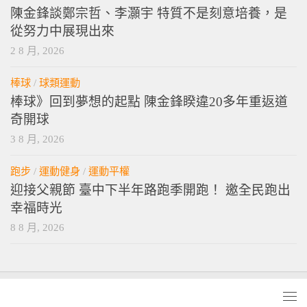
陳金鋒談鄭宗哲、李灝宇 特質不是刻意培養，是
從努力中展現出來
2 8 月, 2026
棒球
/
球類運動
棒球》回到夢想的起點 陳金鋒睽違20多年重返道
奇開球
3 8 月, 2026
跑步
/
運動健身
/
運動平權
迎接父親節 臺中下半年路跑季開跑！ 邀全民跑出
幸福時光
8 8 月, 2026