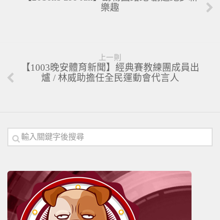
樂趣
上一則
【1003晚安體育新聞】經典賽教練團成員出
爐 / 林威助擔任全民運動會代言人