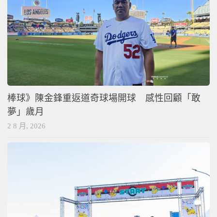
棒球》陳金鋒重返道奇球場開球 感性回顧「敢
夢」歲月
2 8 月, 2026