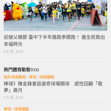
迎接父親節 臺中下半年路跑季開跑！ 邀全民跑出
幸福時光
8 8 月, 2026
熱門體育動態TO5
旅外球員動態
/
棒球
/
球類運動
棒球》陳金鋒重返道奇球場開球 感性回顧「敢
夢」歲月
2 8 月, 2026
棒球
/
球類運動