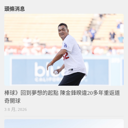
頭條消息
棒球》回到夢想的起點 陳金鋒睽違20多年重返道
奇開球
3 8 月, 2026