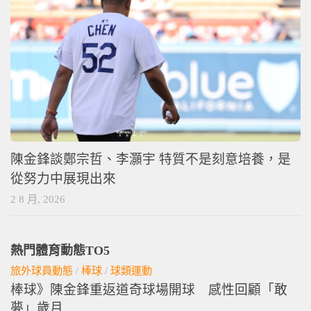
陳金鋒談鄭宗哲、李灝宇 特質不是刻意培養，是
從努力中展現出來
2 8 月, 2026
熱門體育動態TO5
旅外球員動態
/
棒球
/
球類運動
棒球》陳金鋒重返道奇球場開球 感性回顧「敢
夢」歲月