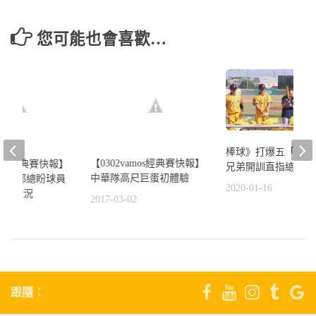
您可能也會喜歡…
棒球》打爆五「鴨」
【0302vamos經典賽快報】
amos經典賽快報】
兄弟開訓直指總冠軍
中華隊高尺巨蛋初體驗
首戰 郭總盼球員
2020-01-16
比賽狀況
2017-03-02
6
跟隨：