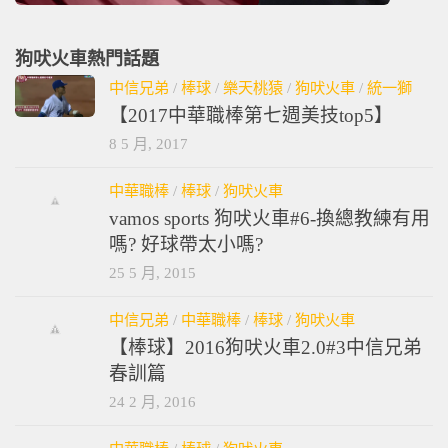
狗吠火車熱門話題
中信兄弟
/
棒球
/
樂天桃猿
/
狗吠火車
/
統一獅
【2017中華職棒第七週美技top5】
8 5 月, 2017
中華職棒
/
棒球
/
狗吠火車
vamos sports 狗吠火車#6-換總教練有用
嗎? 好球帶太小嗎?
25 5 月, 2015
中信兄弟
/
中華職棒
/
棒球
/
狗吠火車
【棒球】2016狗吠火車2.0#3中信兄弟
春訓篇
24 2 月, 2016