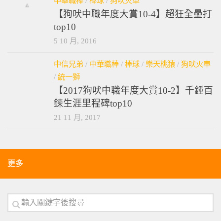
中華職棒
/
棒球
/
狗吠火車
【狗吠中職年度大賞10-4】超狂全壘打
top10
5 10 月, 2016
中信兄弟
/
中華職棒
/
棒球
/
樂天桃猿
/
狗吠火車
/
統一獅
【2017狗吠中職年度大賞10-2】千錘百
鍊生涯里程碑top10
21 11 月, 2017
更多