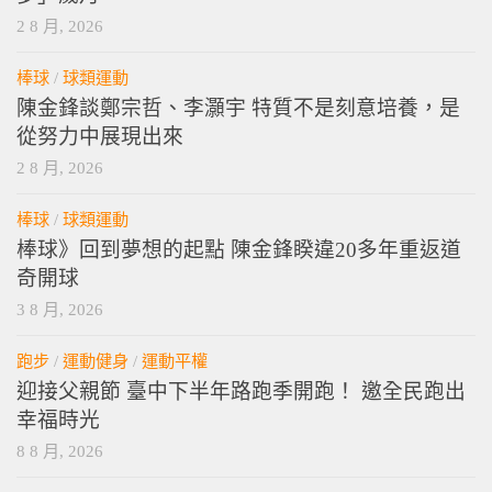
2 8 月, 2026
棒球
/
球類運動
陳金鋒談鄭宗哲、李灝宇 特質不是刻意培養，是
從努力中展現出來
2 8 月, 2026
棒球
/
球類運動
棒球》回到夢想的起點 陳金鋒睽違20多年重返道
奇開球
3 8 月, 2026
跑步
/
運動健身
/
運動平權
迎接父親節 臺中下半年路跑季開跑！ 邀全民跑出
幸福時光
8 8 月, 2026