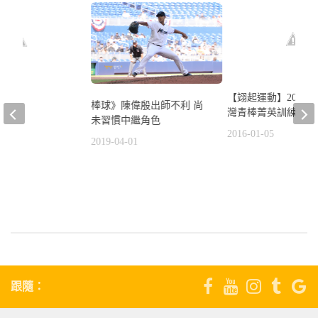
【翊起運動】2015 ni
pen
棒球》陳偉殷出師不利 尚
灣青棒菁英訓練營
225
未習慣中繼角色
2016-01-05
4
2019-04-01
跟隨：