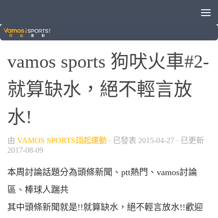
/
/
中華職棒
棒球
狗吠火車
vamos sports 狗吠火車#2-
就算缺水，絕不輕言放
水!
由
VAMOS SPORTS翊起運動
· 已發表
2015-04-27
· 已更新
2017-08-09
本周討論話題分為頭條新聞、ptt熱門、vamos討論
區、棒球人踹共
其中頭條新聞就是!!就算缺水，絕不輕言放水!!歡迎