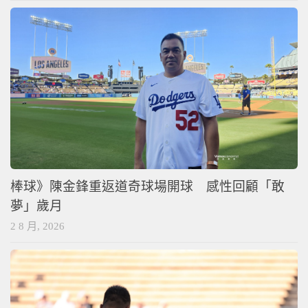
棒球》陳金鋒重返道奇球場開球 感性回顧「敢
夢」歲月
2 8 月, 2026