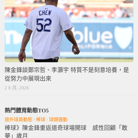
陳金鋒談鄭宗哲、李灝宇 特質不是刻意培養，是
從努力中展現出來
2 8 月, 2026
熱門體育動態TO5
旅外球員動態
/
棒球
/
球類運動
棒球》陳金鋒重返道奇球場開球 感性回顧「敢
夢」歲月