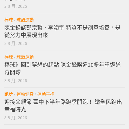
2 8 月, 2026
棒球
/
球類運動
陳金鋒談鄭宗哲、李灝宇 特質不是刻意培養，是
從努力中展現出來
2 8 月, 2026
棒球
/
球類運動
棒球》回到夢想的起點 陳金鋒睽違20多年重返道
奇開球
3 8 月, 2026
跑步
/
運動健身
/
運動平權
迎接父親節 臺中下半年路跑季開跑！ 邀全民跑出
幸福時光
8 8 月, 2026