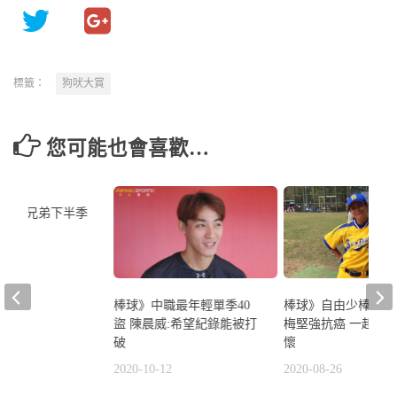
標籤：
狗吠大賞
您可能也會喜歡…
0
26】中信兄弟下半季
訪問
9
棒球》中職最年輕單季40
棒球》自由少棒教頭
盜 陳晨威:希望紀錄能被打
梅堅強抗癌 一起集
破
懷
2020-10-12
2020-08-26