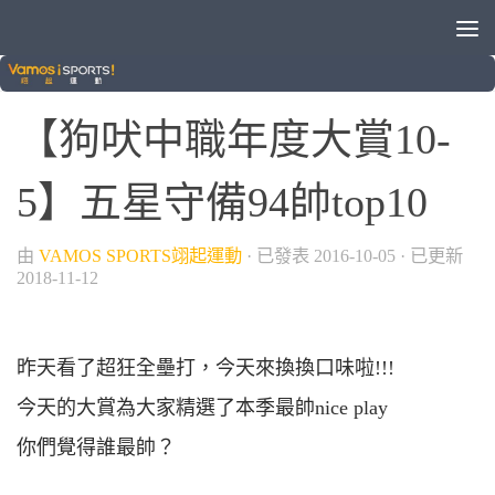
/
/
中華職棒
棒球
狗吠火車
【狗吠中職年度大賞10-
5】五星守備94帥top10
由
VAMOS SPORTS翊起運動
· 已發表
2016-10-05
· 已更新
2018-11-12
昨天看了超狂全壘打，今天來換換口味啦!!!
今天的大賞為大家精選了本季最帥nice play
你們覺得誰最帥？