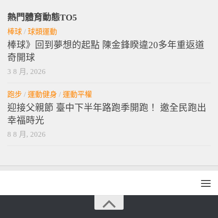
熱門體育動態TO5
棒球
/
球類運動
棒球》回到夢想的起點 陳金鋒睽違20多年重返道
奇開球
3 8 月, 2026
跑步
/
運動健身
/
運動平權
迎接父親節 臺中下半年路跑季開跑！ 邀全民跑出
幸福時光
8 8 月, 2026