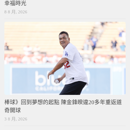
幸福時光
8 8 月, 2026
棒球》回到夢想的起點 陳金鋒睽違20多年重返道
奇開球
3 8 月, 2026