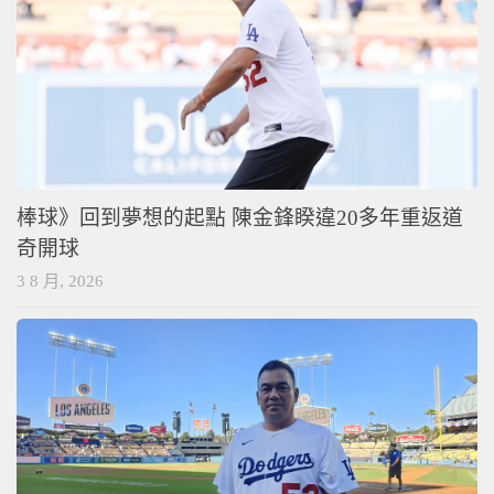
棒球》回到夢想的起點 陳金鋒睽違20多年重返道
奇開球
3 8 月, 2026