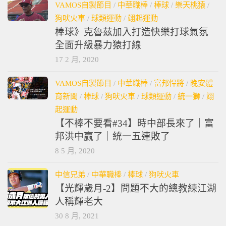
VAMOS自製節目
/
中華職棒
/
棒球
/
樂天桃猿
/
狗吠火車
/
球類運動
/
翊起運動
棒球》克魯茲加入打造快樂打球氣氛
全面升級暴力猿打線
17 2 月, 2020
VAMOS自製節目
/
中華職棒
/
富邦悍將
/
晚安體
育新聞
/
棒球
/
狗吠火車
/
球類運動
/
統一獅
/
翊
起運動
【不棒不要看#34】時中部長來了｜富
邦洪中贏了｜統一五連敗了
8 5 月, 2020
中信兄弟
/
中華職棒
/
棒球
/
狗吠火車
【光輝歲月-2】問題不大的總教練江湖
人稱輝老大
30 8 月, 2021