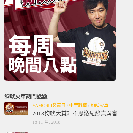
狗吠火車熱門話題
VAMOS自製節目
/
中華職棒
/
狗吠火車
2018狗吠大賞》不思議紀錄真厲害
18 11 月, 2018