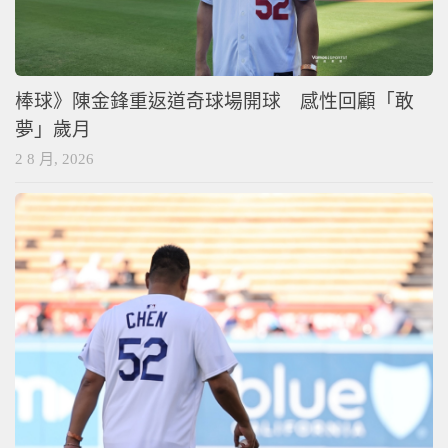
棒球》陳金鋒重返道奇球場開球 感性回顧「敢
夢」歲月
2 8 月, 2026