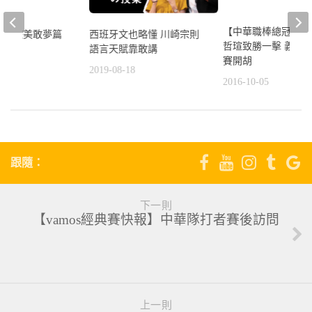
【中華職棒總冠軍g
語】旅美敢夢篇
西班牙文也略懂 川崎宗則
哲瑄致勝一擊 義大
語言天賦靠敢講
5
賽開胡
2019-08-18
2016-10-05
跟隨：
下一則
【vamos經典賽快報】中華隊打者賽後訪問
上一則