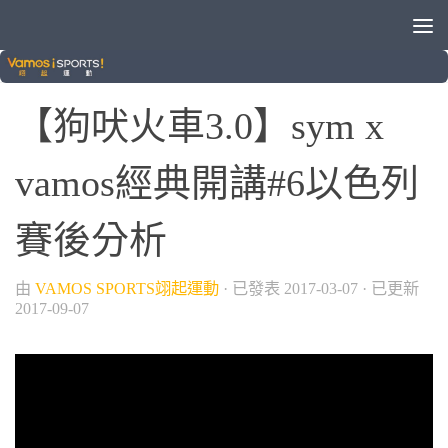
/
棒球
狗吠火車
【狗吠火車3.0】sym x
vamos經典開講#6以色列
賽後分析
由
VAMOS SPORTS翊起運動
· 已發表
2017-03-07
· 已更新
2017-09-07