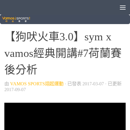
/
棒球
狗吠火車
【狗吠火車3.0】sym x
vamos經典開講#7荷蘭賽
後分析
由
VAMOS SPORTS翊起運動
· 已發表
2017-03-07
· 已更新
2017-09-07