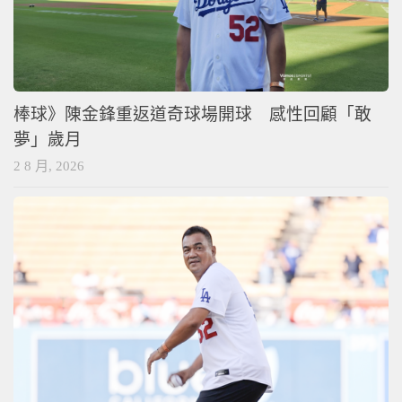
棒球》陳金鋒重返道奇球場開球 感性回顧「敢
夢」歲月
2 8 月, 2026