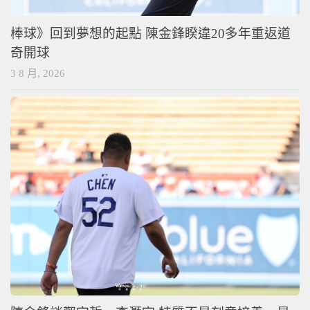
棒球》回到夢想的起點 陳金鋒睽違20多年重返道
奇開球
3 8 月, 2026