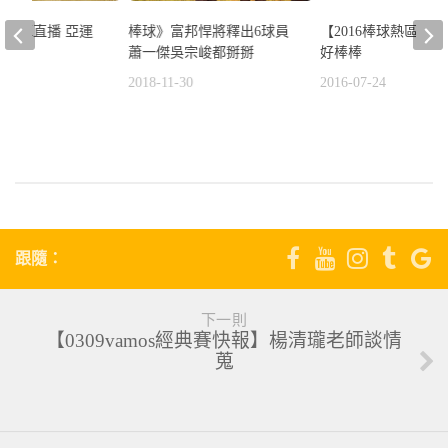
棒球》富邦悍將釋出6球員
吠火車直播 亞運
【2016棒球熱區#9
蕭一傑吳宗峻都掰掰
回顧
好棒棒
2018-11-30
3
2016-07-24
跟隨：
下一則
【0309vamos經典賽快報】楊清瓏老師談情
蒐