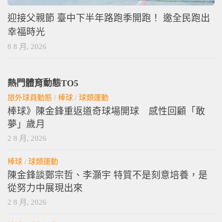
迎接父親節 臺中下半年路跑季開跑！ 邀全民跑出
幸福時光
8 8 月, 2026
熱門體育動態TO5
旅外球員動態
/
棒球
/
球類運動
棒球》陳金鋒重返道奇球場開球 感性回顧「敢
夢」歲月
2 8 月, 2026
棒球
/
球類運動
陳金鋒談鄭宗哲、李灝宇 特質不是刻意培養，是
從努力中展現出來
2 8 月, 2026