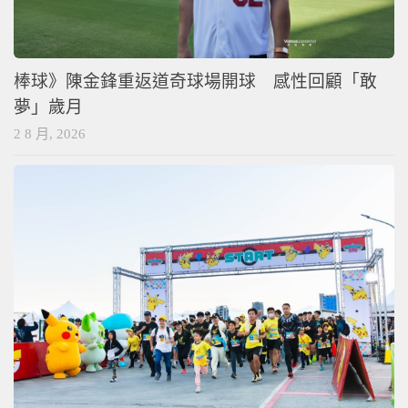
棒球》陳金鋒重返道奇球場開球 感性回顧「敢
夢」歲月
2 8 月, 2026