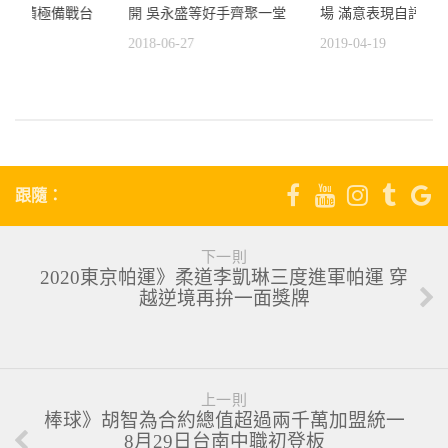
曾俊欣積極備戰台
開 吳永盛等好手齊聚一堂
場 滿意表現自評75
2018-06-27
2019-04-19
1
跟隨：
下一則
2020東京帕運》柔道李凱琳三度進軍帕運 穿
越逆境再拚一面獎牌
上一則
棒球》胡智為合約總值超過兩千萬加盟統一
8月29日台南中職初登板