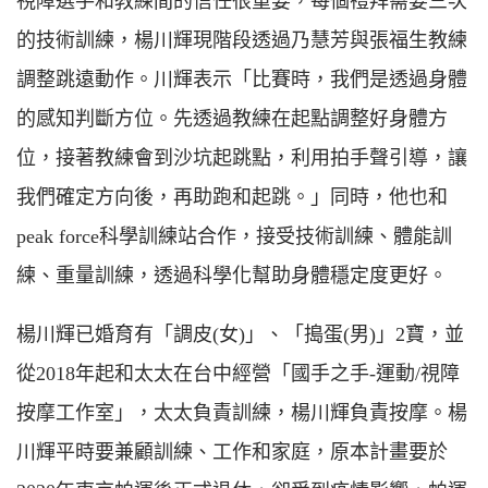
視障選手和教練間的信任很重要，每個禮拜需要三次
的技術訓練，楊川輝現階段透過乃慧芳與張福生教練
調整跳遠動作。川輝表示「比賽時，我們是透過身體
的感知判斷方位。先透過教練在起點調整好身體方
位，接著教練會到沙坑起跳點，利用拍手聲引導，讓
我們確定方向後，再助跑和起跳。」同時，他也和
peak force科學訓練站合作，接受技術訓練、體能訓
練、重量訓練，透過科學化幫助身體穩定度更好。
楊川輝已婚育有「調皮(女)」、「搗蛋(男)」2寶，並
從2018年起和太太在台中經營「國手之手-運動/視障
按摩工作室」，太太負責訓練，楊川輝負責按摩。楊
川輝平時要兼顧訓練、工作和家庭，原本計畫要於