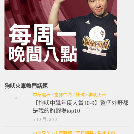
狗吠火車熱門話題
中華職棒
/
富邦悍將
/
棒球
/
狗吠火車
【狗吠中職年度大賞10-9】整個外野都
是我的釣蝦場top10
5 10 月, 2016
中信兄弟
/
中華職棒
/
富邦悍將
/
狗吠火車