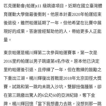
匹克運動會(帕運)t11 級跳遠項目，近期在國立臺灣體
育運動大學做最後衝刺。他原本計畫2020年帕運結束
後退役，雖然帕運延期了一年，但他希望在比賽中展
現好的成果，答謝曾經幫助他的人，帶給更多人正能
量。
東京帕運是楊川輝第二次參與帕運賽事，第一次是
2016里約帕運以男子跳遠第4名作收。原本他已決定
里約帕運後引退、且停練了一年，但在教練的鼓勵之
下重出江湖。楊川輝復出首戰是2018年北京田徑大獎
賽，試跳和第一跳均未跳入沙坑，雙腳扭傷腫脹，卻
在第三跳繳出驚人的6公尺60的亞洲紀錄，奪下金
牌。楊川輝回憶「當下我想盡力去跳，沒想到那一跳