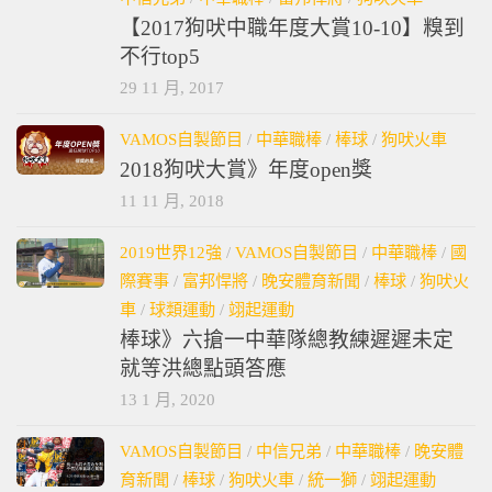
【2017狗吠中職年度大賞10-10】糗到
不行top5
29 11 月, 2017
VAMOS自製節目
/
中華職棒
/
棒球
/
狗吠火車
2018狗吠大賞》年度open獎
11 11 月, 2018
2019世界12強
/
VAMOS自製節目
/
中華職棒
/
國
際賽事
/
富邦悍將
/
晚安體育新聞
/
棒球
/
狗吠火
車
/
球類運動
/
翊起運動
棒球》六搶一中華隊總教練遲遲未定
就等洪總點頭答應
13 1 月, 2020
VAMOS自製節目
/
中信兄弟
/
中華職棒
/
晚安體
育新聞
/
棒球
/
狗吠火車
/
統一獅
/
翊起運動