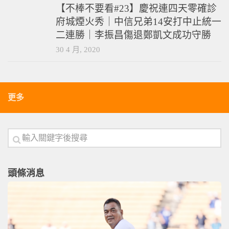
【不棒不要看#23】慶祝連四天零確診
府城煙火秀｜中信兄弟14安打中止統一
二連勝｜李振昌傷退鄭凱文成功守勝
30 4 月, 2020
更多
頭條消息