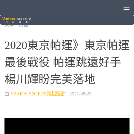
/
/
/
/
2020東京帕運
VAMOS自製節目
中華隊
帕運
狗吠
/
火車
田徑
2020東京帕運》東京帕運
最後戰役 帕運跳遠好手
楊川輝盼完美落地
由
VAMOS SPORTS翊起運動
·
2021-08-25