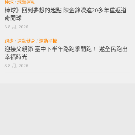
棒球
/
球類運動
棒球》回到夢想的起點 陳金鋒睽違20多年重返道
奇開球
3 8 月, 2026
跑步
/
運動健身
/
運動平權
迎接父親節 臺中下半年路跑季開跑！ 邀全民跑出
幸福時光
8 8 月, 2026
vamossports © 2026. 版權所有。
技術提供
wordpress
. 主題設計提供
press customizr
.