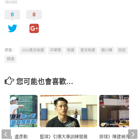
SHARE
0
0
標籤：
2020東京帕運
中華隊
帕運
東京帕運
楊川輝
田徑
跳遠
您可能也會喜歡…
「盧哥」盧彥勳
籃球》引爆大專訓練營展
排球》陳建禎先發打