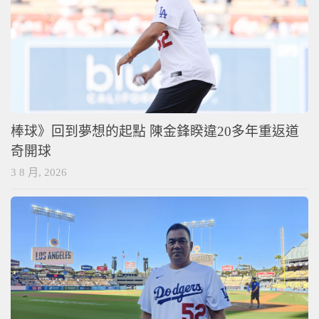
棒球》回到夢想的起點 陳金鋒睽違20多年重返道
奇開球
3 8 月, 2026