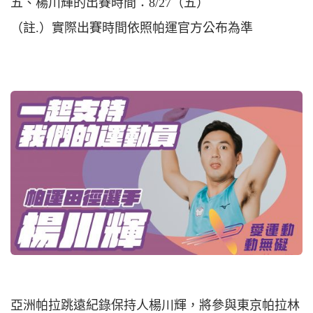
五、楊川輝的出賽時間：8/27（五）
（註.）實際出賽時間依照帕運官方公布為準
亞洲帕拉跳遠紀錄保持人楊川輝，將參與東京帕拉林