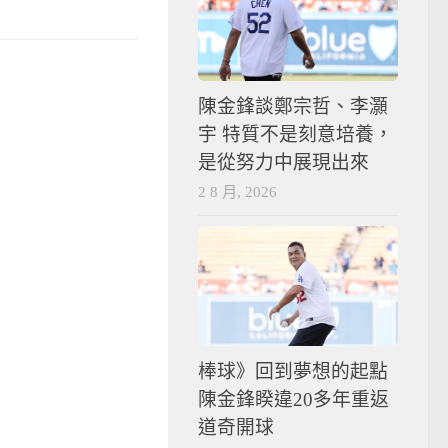
陳金鋒談鄭宗哲、李灝
宇 特質不是刻意培養，
是從努力中展現出來
2 8 月, 2026
棒球》回到夢想的起點
陳金鋒睽違20多年重返
道奇開球