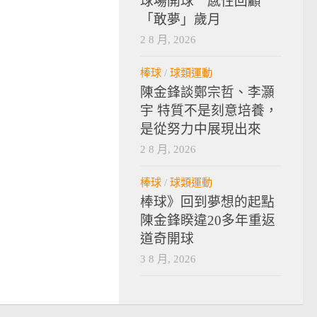
球場開球 感性回顧
「敢夢」歲月
2 8 月, 2026
棒球
/
球類運動
陳金鋒談鄭宗哲、李灝
宇 特質不是刻意培養，
是從努力中展現出來
2 8 月, 2026
棒球
/
球類運動
棒球》回到夢想的起點
陳金鋒睽違20多年重返
道奇開球
3 8 月, 2026