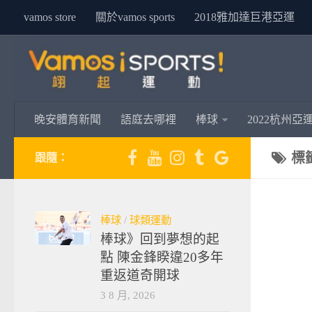
vamos store
關於vamos sports
2018雅加達巨港亞運
晚安體育新聞
語庭去哪裡
棒球
2022杭州亞
標
跟隨：
棒球
/
球類運動
棒球》回到夢想的起
點 陳金鋒睽違20多年
重返道奇開球
3 8 月, 2026