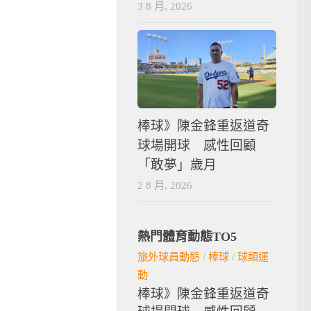
3 8 月, 2026
棒球》陳金鋒重返道奇
球場開球 感性回顧
「敢夢」歲月
2 8 月, 2026
熱門體育動態TO5
旅外球員動態
/
棒球
/
球類運
動
棒球》陳金鋒重返道奇