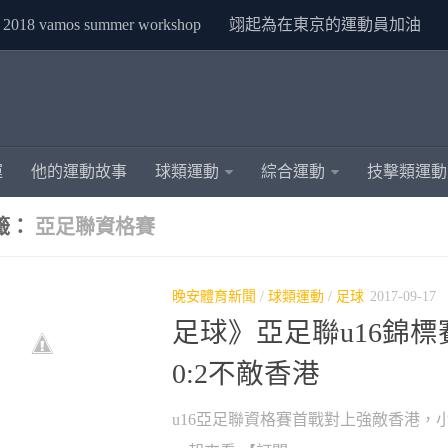
2018 vamos summer workshop
翊起為在東京的運動員加油
運
他的運動故事
球類運動
綜合運動
技擊類運動
籤：
亞足聯資格賽
晚安體育新聞
/
球類運動
/
足球
2017-09-17
足球》亞足聯u16錦標
0:2不敵香港
u16亞足聯資格賽首戰對上強敵香港，