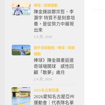
棒球
/
球類運動
陳金鋒談鄭宗哲、李
灝宇 特質不是刻意培
養，是從努力中展現
出來
2 8 月, 2026
旅外球員動態
/
棒球
/
球類
運動
棒球》陳金鋒重返道
奇球場開球 感性回
顧「敢夢」歲月
2 8 月, 2026
2026名古屋亞運
2026愛知名古屋亞州
運動會｜代表隊名單