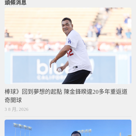
頭條消息
棒球》回到夢想的起點 陳金鋒睽違20多年重返道
奇開球
3 8 月, 2026