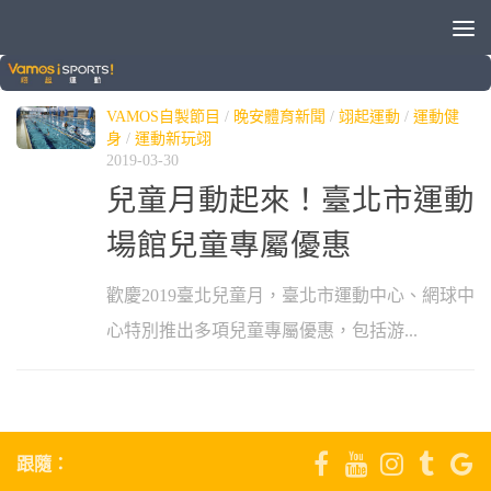
標籤：
兒童月
VAMOS自製節目
/
晚安體育新聞
/
翊起運動
/
運動健
身
/
運動新玩翊
2019-03-30
兒童月動起來！臺北市運動
場館兒童專屬優惠
歡慶2019臺北兒童月，臺北市運動中心、網球中
心特別推出多項兒童專屬優惠，包括游...
跟隨：