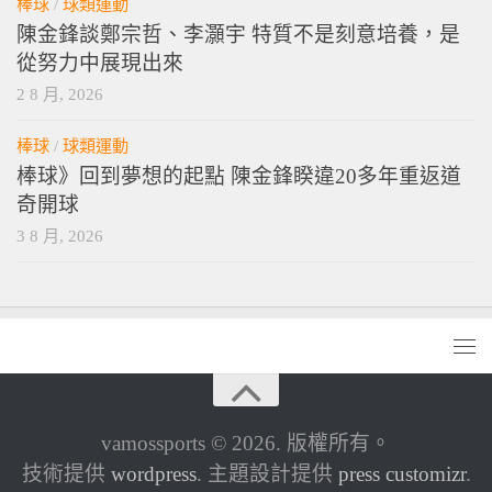
棒球
/
球類運動
陳金鋒談鄭宗哲、李灝宇 特質不是刻意培養，是
從努力中展現出來
2 8 月, 2026
棒球
/
球類運動
棒球》回到夢想的起點 陳金鋒睽違20多年重返道
奇開球
3 8 月, 2026
vamossports © 2026. 版權所有。
技術提供
wordpress
. 主題設計提供
press customizr
.