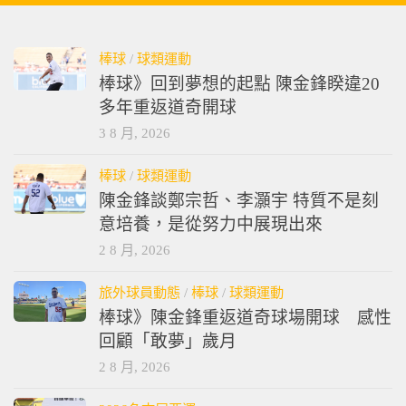
棒球
/
球類運動
棒球》回到夢想的起點 陳金鋒睽違20
多年重返道奇開球
3 8 月, 2026
棒球
/
球類運動
陳金鋒談鄭宗哲、李灝宇 特質不是刻
意培養，是從努力中展現出來
2 8 月, 2026
旅外球員動態
/
棒球
/
球類運動
棒球》陳金鋒重返道奇球場開球 感性
回顧「敢夢」歲月
2 8 月, 2026