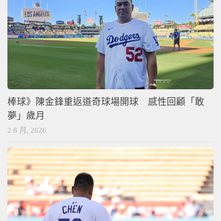
棒球》陳金鋒重返道奇球場開球 感性回顧「敢
夢」歲月
2 8 月, 2026