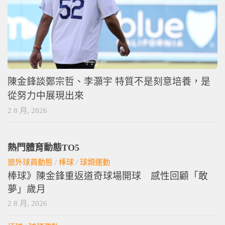
陳金鋒談鄭宗哲、李灝宇 特質不是刻意培養，是
從努力中展現出來
2 8 月, 2026
熱門體育動態TO5
旅外球員動態
/
棒球
/
球類運動
棒球》陳金鋒重返道奇球場開球 感性回顧「敢
夢」歲月
2 8 月, 2026