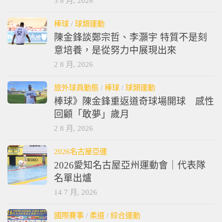
3 8 月, 2026
棒球
/
球類運動
陳金鋒談鄭宗哲、李灝宇 特質不是刻
意培養，是從努力中展現出來
2 8 月, 2026
旅外球員動態
/
棒球
/
球類運動
棒球》陳金鋒重返道奇球場開球 感性
回顧「敢夢」歲月
2 8 月, 2026
2026名古屋亞運
2026愛知名古屋亞州運動會｜代表隊
名單出爐
14 7 月, 2026
國際賽事
/
柔道
/
綜合運動