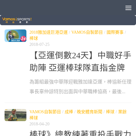
標籤：
合庫
2018雅加達巨港亞運
/
VAMOS自製節目
/
國際賽事
/
棒球
2018-07-25
【亞運倒數24天】中職好手
助陣 亞運棒球隊直指金牌
為籌組最強中華隊迎戰雅加達亞運，棒協新任理
事長辜仲諒特別出面與中華職棒協商，最後...
VAMOS自製節目
/
成棒
/
晚安體育新聞
/
棒球
/
業餘
棒球
2018-04-20
棒球》總教練著重投手戰力