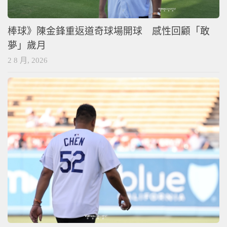
棒球》陳金鋒重返道奇球場開球 感性回顧「敢
夢」歲月
2 8 月, 2026