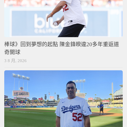
棒球》回到夢想的起點 陳金鋒睽違20多年重返道
奇開球
3 8 月, 2026