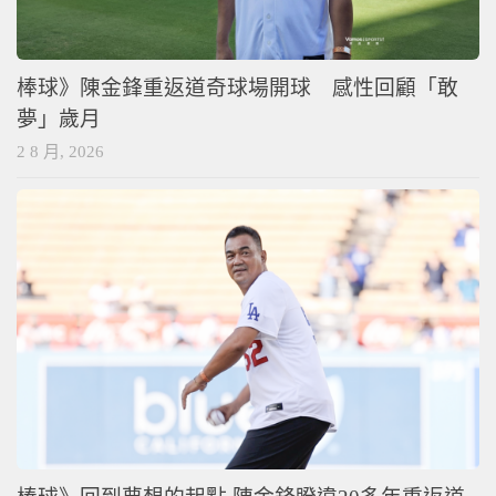
棒球》陳金鋒重返道奇球場開球 感性回顧「敢
夢」歲月
2 8 月, 2026