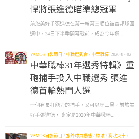
悍將張進德瞄準總冠軍
前旅美好手張進德在第一輪第三順位被富邦球團
選中，24日下半季開幕戰前，成為今年選...
VAMOS自製節目
/
中職選秀會
/
中華職棒
2020-07-02
中華職棒31年選秀特輯》重
砲捕手投入中職選秀 張進
德首輪熱門人選
一個有長打能力的捕手，又可以守三壘，前旅美
好手張進德， 肯定是2020年中華職棒...
VAMOS自製節目
/
旅外球員動態
/
棒球
/
狗吠火車
/