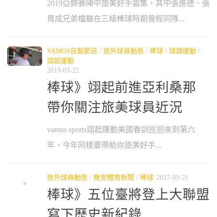
2019亞錦賽陣中旅美好手雲集，其中張進德、張
育成兄弟檔雖在三級棒球時期曾經同隊...
VAMOS自製節目
/
旅外球員動態
/
棒球
/
球類運動
/
翊起運動
2019-03-22
棒球》翊起前進亞利桑那
帶你關注旅美球員近況
vamos sports翊起運動美國春訓巡迴來到第六
年，今年同樣要帶給你旅美好手...
旅外球員動態
/
晚安體育新聞
/
棒球
2017-09-21
棒球》五位臺將登上大聯盟
寫下歷史新紀錄