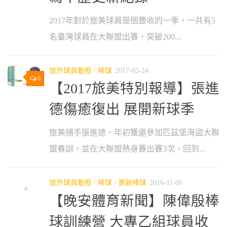
2017年對於旅美球員是個豐收的一季，一共有5
名臺灣球員在大聯盟出賽，突破200...
旅外球員動態
/
棒球
2017-05-24
0
【2017旅美特別報導】張進
德傷癒復出 展開新球季
旅美捕手張進德，年初獲邀參加匹茲堡海盜大聯
盟春訓，並在大聯盟熱身賽出賽3次，回到...
旅外球員動態
/
棒球
/
業餘棒球
2016-11-06
【晚安體育新聞】陳偉殷棒
球訓練營 大專乙組球員收