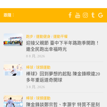
跟隨：
跑步
/
運動健身
/
運動平權
迎接父親節 臺中下半年路跑季開跑！
邀全民跑出幸福時光
8 8 月, 2026
棒球
/
球類運動
棒球》回到夢想的起點 陳金鋒睽違20
多年重返道奇開球
3 8 月, 2026
棒球
/
球類運動
陳金鋒談鄭宗哲、李灝宇 特質不是刻