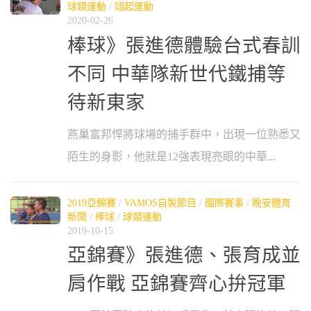
球類運動
/
翊起運動
2020-02-26
棒球》張進德體驗台式春訓
不同 中華隊新世代鐵捕等
待新東家
燕巢富邦悍將球場的捕手群中，出現一位熟悉又
陌生的身影，他就是12強表現亮眼的中華...
2019亞錦賽
/
VAMOS自製節目
/
國際賽事
/
晚安體育
新聞
/
棒球
/
球類運動
2019-10-15
亞錦賽》張進德、張育成並
肩作戰 亞錦賽齊心拚冠軍