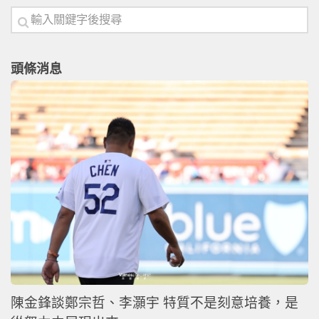
頭條消息
陳金鋒談鄭宗哲、李灝宇 特質不是刻意培養，是