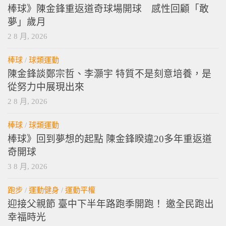
棒球》陳金鋒重返道奇球場開球 感性回顧「敢
夢」歲月
2 8 月, 2026
棒球
/
球類運動
陳金鋒談鄭宗哲、李灝宇 特質不是刻意培養，是
從努力中展現出來
2 8 月, 2026
棒球
/
球類運動
棒球》回到夢想的起點 陳金鋒睽違20多年重返道
奇開球
3 8 月, 2026
跑步
/
運動健身
/
運動平權
迎接父親節 臺中下半年路跑季開跑！ 邀全民跑出
幸福時光