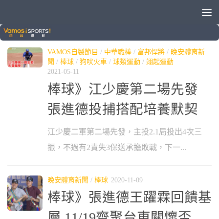
標籤：
張進德
VAMOS自製節目
/
中華職棒
/
富邦悍將
/
晚安體育新
聞
/
棒球
/
狗吠火車
/
球類運動
/
翊起運動
2021-05-11
棒球》江少慶第二場先發
張進德投捕搭配培養默契
江少慶二軍第二場先發，主投2.1局投出4次三
振，不過有2責失3保送承擔敗戰，下一...
晚安體育新聞
/
棒球
2020-11-09
棒球》張進德王躍霖回饋基
層 11/19齊聚台東關懷盃