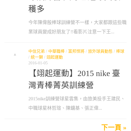
穫多
今年陳偉殷棒球訓練營不一樣，大家都跟這些職
業球員變成好朋友了!!看影片注意一下王...
中信兄弟
/
中華職棒
/
富邦悍將
/
旅外球員動態
/
棒球
/
統一獅
/
翊起運動
2016-01-05
【翊起運動】2015 nike 臺
灣青棒菁英訓練營
2015nike訓練營球星雲集，由旅美投手王建民、
中職球星林哲瑄、陳鏞基、張正偉...
下一頁 »