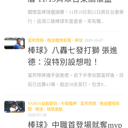
關懷盃棒球邀請賽，11月19日到22日將在台東舉
行，這項三級棒球年度盛會，常有職...
富邦悍將
/
晚安體育新聞
/
棒球
2020-10-07
棒球》八轟七發打獅 張進
德：沒特別設想啦！
富邦悍將捕手張進德，自下半季加盟富邦後，目
前已出賽43場，敲出58支安打，包含8...
VAMOS自製節目
/
中華職棒
/
富邦悍將
/
晚安體育新
聞
/
棒球
/
球類運動
2020-07-26
棒球》中職首登場就奪mvp