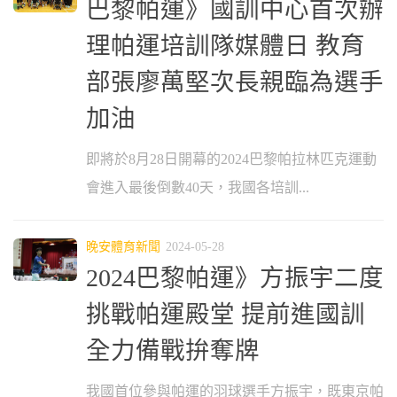
巴黎帕運》國訓中心首次辦
理帕運培訓隊媒體日 教育
部張廖萬堅次長親臨為選手
加油
即將於8月28日開幕的2024巴黎帕拉林匹克運動
會進入最後倒數40天，我國各培訓...
晚安體育新聞
2024-05-28
2024巴黎帕運》方振宇二度
挑戰帕運殿堂 提前進國訓
全力備戰拚奪牌
我國首位參與帕運的羽球選手方振宇，既東京帕