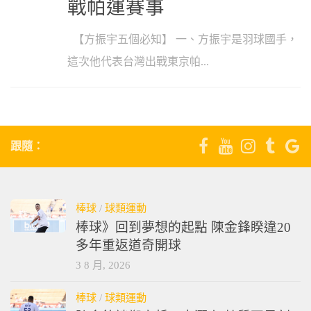
戰帕運賽事
【方振宇五個必知】 一、方振宇是羽球國手，
這次他代表台灣出戰東京帕...
跟隨：
棒球
/
球類運動
棒球》回到夢想的起點 陳金鋒睽違20
多年重返道奇開球
3 8 月, 2026
棒球
/
球類運動