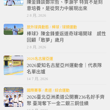
陳金鋒談鄭宗哲、李灝宇 特質不是刻
意培養，是從努力中展現出來
2 8 月, 2026
旅外球員動態
/
棒球
/
球類運動
棒球》陳金鋒重返道奇球場開球 感性
回顧「敢夢」歲月
2 8 月, 2026
2026名古屋亞運
2026愛知名古屋亞州運動會｜代表隊
名單出爐
14 7 月, 2026
國際賽事
/
柔道
/
綜合運動
2026臺北亞洲柔道公開賽236名好手齊
聚 臺灣奪下一金二銀三銅佳績