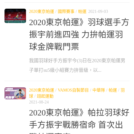
2020東京帕運
/
國際賽事
/
帕運
2021-09-03
2020東京帕運》羽球選手方
振宇前進四強 力拚帕運羽
球金牌戰門票
我國羽球好手方振宇今(3)日在2020東京帕運男
子單打su5級小組賽力拚晉級，以...
2020東京帕運
/
VAMOS自製節目
/
中華隊
/
帕運
/
羽
球
/
翊起運動
2021-08-24
2020東京帕運》帕拉羽球好
手方振宇戰勝宿命 首次出