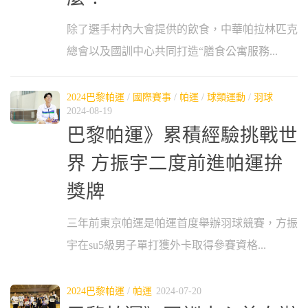
除了選手村內大會提供的飲食，中華帕拉林匹克
總會以及國訓中心共同打造“膳食公寓服務...
2024巴黎帕運
/
國際賽事
/
帕運
/
球類運動
/
羽球
2024-08-19
巴黎帕運》累積經驗挑戰世
界 方振宇二度前進帕運拚
獎牌
三年前東京帕運是帕運首度舉辦羽球競賽，方振
宇在su5級男子單打獲外卡取得參賽資格...
2024巴黎帕運
/
帕運
2024-07-20