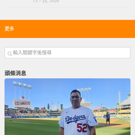
13 7 月, 2026
更多
頭條消息