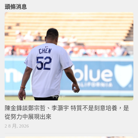
頭條消息
陳金鋒談鄭宗哲、李灝宇 特質不是刻意培養，是
從努力中展現出來
2 8 月, 2026