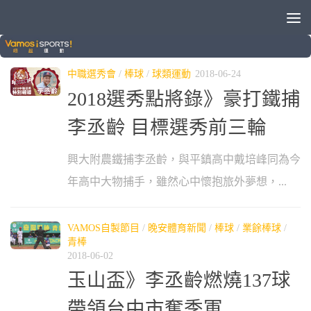
標籤：
李丞齡
中職選秀會
/
棒球
/
球類運動
2018-06-24
2018選秀點將錄》豪打鐵捕
李丞齡 目標選秀前三輪
興大附農鐵捕李丞齡，與平鎮高中戴培峰同為今
年高中大物捕手，雖然心中懷抱旅外夢想，...
VAMOS自製節目
/
晚安體育新聞
/
棒球
/
業餘棒球
/
青棒
2018-06-02
玉山盃》李丞齡燃燒137球
帶領台中市奪季軍