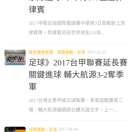
律賓
2017中華足協國際邀請賽中華隊3日首戰對上菲
律賓隊，菲律賓目前世界排名118名...
晚安體育新聞
/
球類運動
/
足球
2017-11-25
足球》2017台甲聯賽延長賽
關鍵進球 輔大航源3-2奪季
軍
2017台灣企業甲級足球聯賽，季軍挑戰賽第二
場，輔大航源繼續跟台體光磊交手。上一...
球類運動
/
足球
2017-06-09