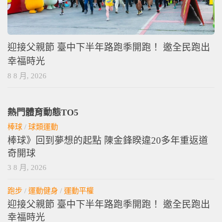
迎接父親節 臺中下半年路跑季開跑！ 邀全民跑出
幸福時光
8 8 月, 2026
熱門體育動態TO5
棒球
/
球類運動
棒球》回到夢想的起點 陳金鋒睽違20多年重返道
奇開球
3 8 月, 2026
跑步
/
運動健身
/
運動平權
迎接父親節 臺中下半年路跑季開跑！ 邀全民跑出
幸福時光