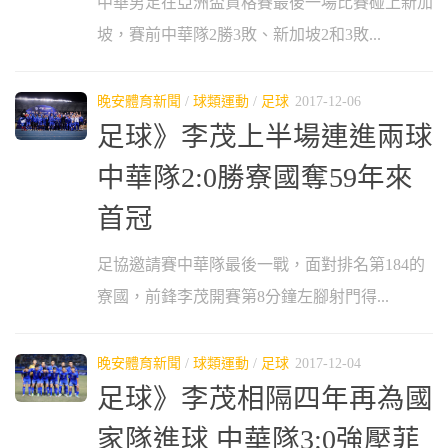
中華男足在亞洲盃資格賽最後一場比賽碰上新加
坡，賽前中華隊2勝3敗、新加坡2和3敗...
晚安體育新聞
/
球類運動
/
足球
2017-12-06
足球》李茂上半場連進兩球
中華隊2:0勝寮國奪59年來
首冠
足協邀請賽中華隊最後一戰，面對排名第184的
寮國，前鋒李茂開賽第8分鐘左腳射門得...
晚安體育新聞
/
球類運動
/
足球
2017-12-04
足球》李茂相隔四年再為國
家隊進球 中華隊3:0強壓菲