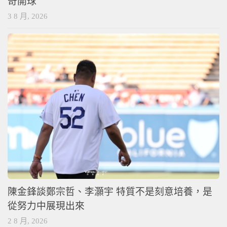
奇開球
3 8 月, 2026
陳金鋒談鄭宗哲、李灝宇 特質不是刻意培養，是
從努力中展現出來
2 8 月, 2026