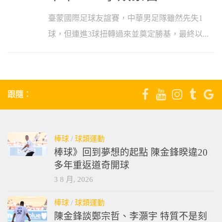
臺蒙國際足球友誼賽，中華男足隊雖然先失1
球，但連進3球扭轉過來並奠定勝基，最終以...
跟隨：
棒球
/
球類運動
棒球》回到夢想的起點 陳金鋒睽違20
多年重返道奇開球
3 8 月, 2026
棒球
/
球類運動
陳金鋒談鄭宗哲、李灝宇 特質不是刻