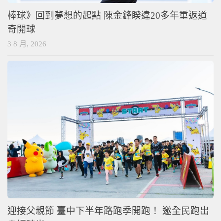
棒球》回到夢想的起點 陳金鋒睽違20多年重返道
奇開球
3 8 月, 2026
迎接父親節 臺中下半年路跑季開跑！ 邀全民跑出