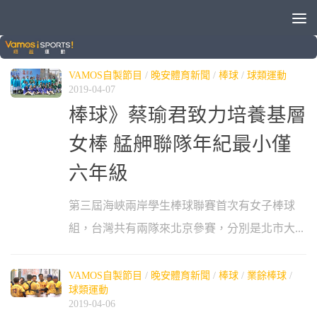
標籤：
第三屆海峽兩岸學生棒球聯賽
VAMOS自製節目
/
晚安體育新聞
/
棒球
/
球類運動
2019-04-07
棒球》蔡瑜君致力培養基層
女棒 艋舺聯隊年紀最小僅
六年級
第三屆海峽兩岸學生棒球聯賽首次有女子棒球
組，台灣共有兩隊來北京參賽，分別是北市大...
VAMOS自製節目
/
晚安體育新聞
/
棒球
/
業餘棒球
/
球類運動
2019-04-06