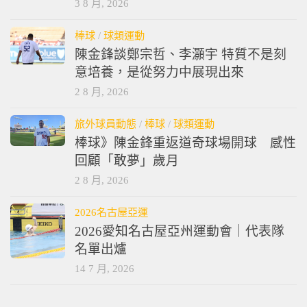
3 8 月, 2026
棒球
/
球類運動
陳金鋒談鄭宗哲、李灝宇 特質不是刻
意培養，是從努力中展現出來
2 8 月, 2026
旅外球員動態
/
棒球
/
球類運動
棒球》陳金鋒重返道奇球場開球 感性
回顧「敢夢」歲月
2 8 月, 2026
2026名古屋亞運
2026愛知名古屋亞州運動會｜代表隊
名單出爐
14 7 月, 2026