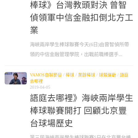
棒球》台灣教頭對決 曾智
偵領軍中信金融扣倒北方工
業
海峽兩岸學生棒球聯賽今天(6日)由曾智偵所帶
領的中信金融管理學院，出戰前職棒選手...
VAMOS自製節目
/
棒球
/
業餘棒球
/
球類運動
/
語庭
去哪裡
2019-04-05
語庭去哪裡》海峽兩岸學生
棒球聯賽開打 回顧北京豐
台球場歷史
第三屆海峽兩岸學生棒球聯賽5日在北京豐台棒