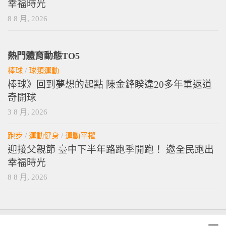
幸福時光
8 8 月, 2026
熱門體育動態TO5
棒球
/
球類運動
棒球》回到夢想的起點 陳金鋒睽違20多年重返道
奇開球
3 8 月, 2026
跑步
/
運動健身
/
運動平權
迎接父親節 臺中下半年路跑季開跑！ 邀全民跑出
幸福時光
8 8 月, 2026