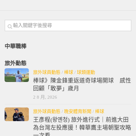
中華職棒
旅外動態
旅外球員動態
/
棒球
/
球類運動
棒球》陳金鋒重返道奇球場開球 感性
回顧「敢夢」歲月
2 8 月, 2026
旅外球員動態
/
晚安體育新聞
/
棒球
王彥程(왕옌청) 旅外進行式｜前進大田
為台灣左投應援！韓華鷹主場朝聖攻略
一次看