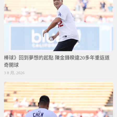
棒球》回到夢想的起點 陳金鋒睽違20多年重返道
奇開球
3 8 月, 2026