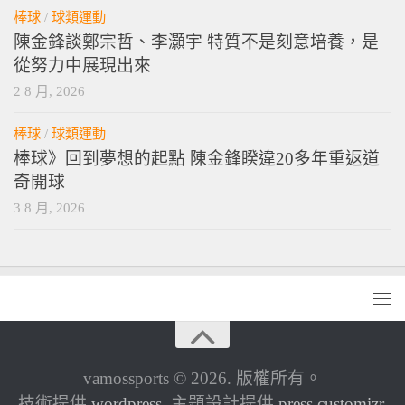
棒球
/
球類運動
陳金鋒談鄭宗哲、李灝宇 特質不是刻意培養，是
從努力中展現出來
2 8 月, 2026
棒球
/
球類運動
棒球》回到夢想的起點 陳金鋒睽違20多年重返道
奇開球
3 8 月, 2026
vamossports © 2026. 版權所有。
技術提供
wordpress
. 主題設計提供
press customizr
.