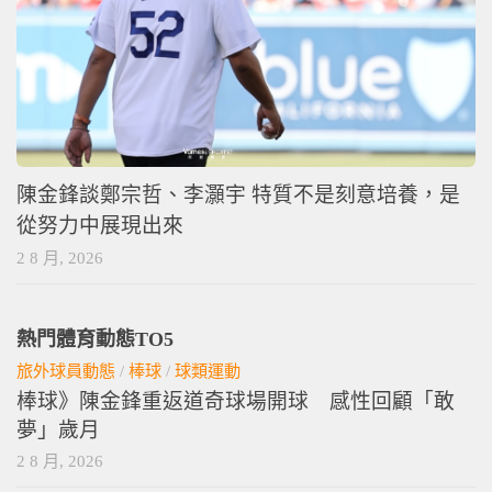
陳金鋒談鄭宗哲、李灝宇 特質不是刻意培養，是
從努力中展現出來
2 8 月, 2026
熱門體育動態TO5
旅外球員動態
/
棒球
/
球類運動
棒球》陳金鋒重返道奇球場開球 感性回顧「敢
夢」歲月
2 8 月, 2026