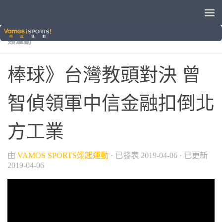
/
/
/
/
VAMOS自製節目
晚安體育新聞
棒球
業餘棒球
球
類運動
棒球》台灣教頭對決 曾
智偵領軍中信金融扣倒北
方工業
由
VAMOS SPORTS翊起運動
· 已發表
2019-04-06
· 已更新
2019-04-06