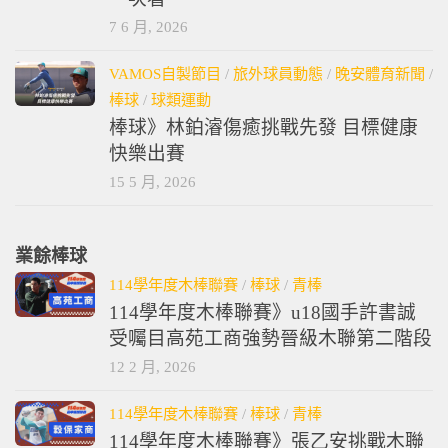
7 6 月, 2026
VAMOS自製節目
/
旅外球員動態
/
晚安體育新聞
/
棒球
/
球類運動
棒球》林鉑濬傷癒挑戰先發 目標健康
快樂出賽
15 5 月, 2026
業餘棒球
114學年度木棒聯賽
/
棒球
/
青棒
114學年度木棒聯賽》u18國手許書誠
受囑目高苑工商強勢晉級木聯第二階段
12 2 月, 2026
114學年度木棒聯賽
/
棒球
/
青棒
114學年度木棒聯賽》張乙安挑戰木聯