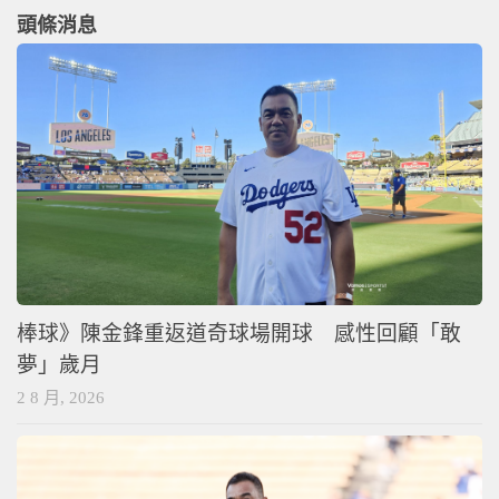
頭條消息
棒球》陳金鋒重返道奇球場開球 感性回顧「敢
夢」歲月
2 8 月, 2026