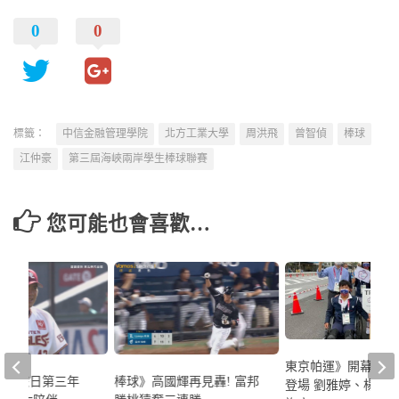
0
0
標籤：
中信金融管理學院
北方工業大學
周洪飛
曾智偵
棒球
江仲豪
第三屆海峽兩岸學生棒球聯賽
您可能也會喜歡…
東京帕運》開幕典禮
家豪旅日第三年
棒球》高國輝再見轟! 富邦
登場 劉雅婷、楊川