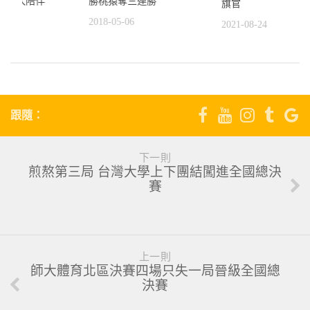
感謝太太陪伴
勝桃猿奪三連勝
旗官
0
2018-05-06
2021-08-24
跟隨：
下一則
煎熬第三局 台灣大學上下團結闖進全國總決
賽
上一則
師大體育北區決賽四場只失一局晉級全國總
決賽