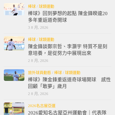
棒球
/
球類運動
棒球》回到夢想的起點 陳金鋒睽違20
多年重返道奇開球
3 8 月, 2026
棒球
/
球類運動
陳金鋒談鄭宗哲、李灝宇 特質不是刻
意培養，是從努力中展現出來
2 8 月, 2026
旅外球員動態
/
棒球
/
球類運動
棒球》陳金鋒重返道奇球場開球 感性
回顧「敢夢」歲月
2 8 月, 2026
2026名古屋亞運
2026愛知名古屋亞州運動會｜代表隊