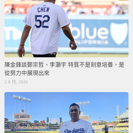
陳金鋒談鄭宗哲、李灝宇 特質不是刻意培養，是
從努力中展現出來
2 8 月, 2026