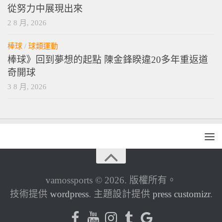
從努力中展現出來
2 8 月, 2026
棒球
/
球類運動
棒球》回到夢想的起點 陳金鋒睽違20多年重返道
奇開球
3 8 月, 2026
vamossports © 2026. 版權所有。
技術提供
wordpress
. 主題設計提供
press customizr
.