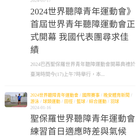
2024-01-17
2024世界聽障青年運動會》
首屆世界青年聽障運動會正
式開幕 我國代表團尋求佳
績
2024巴西聖保羅世界青年聽障運動會開幕典禮於
臺灣時間今(17)上午7時舉行，本...
2024世界聽障青年運動會
/
國際賽事
/
晚安體育新聞
/
游泳
/
球類運動
/
田徑
/
籃球
/
綜合運動
/
羽球
2024-01-16
聖保羅世界聽障青年運動會
練習首日適應時差與氣候