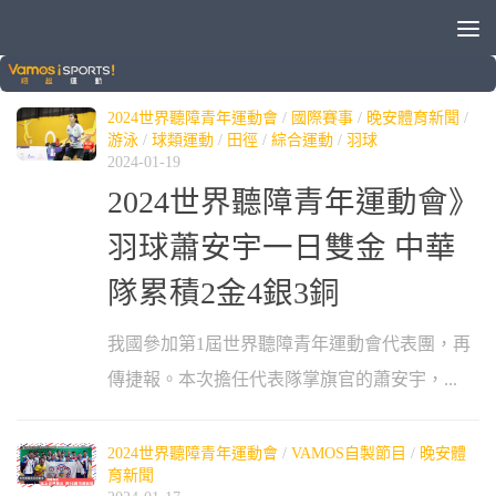
標籤：
蕭安宇
2024世界聽障青年運動會
/
國際賽事
/
晚安體育新聞
/
游泳
/
球類運動
/
田徑
/
綜合運動
/
羽球
2024-01-19
2024世界聽障青年運動會》
羽球蕭安宇一日雙金 中華
隊累積2金4銀3銅
我國參加第1屆世界聽障青年運動會代表團，再
傳捷報。本次擔任代表隊掌旗官的蕭安宇，...
2024世界聽障青年運動會
/
VAMOS自製節目
/
晚安體
育新聞