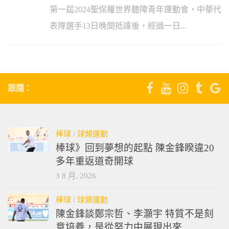
第一屆2024聖保羅世界聽障青年運動會，中華代
表隊選手13日晚間抵達後，經過一日...
跟隨：
棒球
/
球類運動
棒球》回到夢想的起點 陳金鋒睽違20
多年重返道奇開球
3 8 月, 2026
棒球
/
球類運動
陳金鋒談鄭宗哲、李灝宇 特質不是刻
意培養，是從努力中展現出來