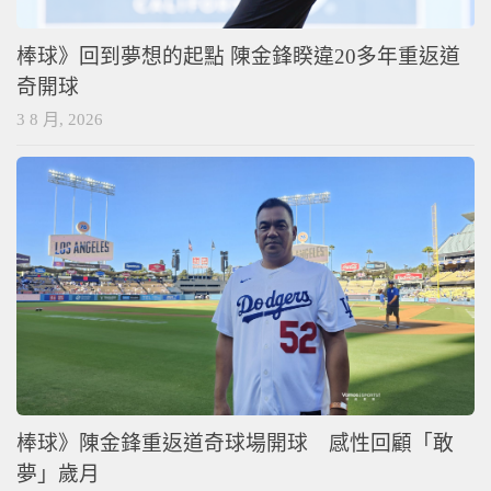
棒球》回到夢想的起點 陳金鋒睽違20多年重返道
奇開球
3 8 月, 2026
棒球》陳金鋒重返道奇球場開球 感性回顧「敢
夢」歲月