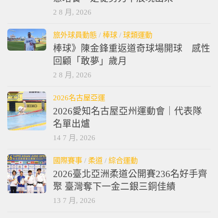
2 8 月, 2026
旅外球員動態
/
棒球
/
球類運動
棒球》陳金鋒重返道奇球場開球 感性
回顧「敢夢」歲月
2 8 月, 2026
2026名古屋亞運
2026愛知名古屋亞州運動會｜代表隊
名單出爐
14 7 月, 2026
國際賽事
/
柔道
/
綜合運動
2026臺北亞洲柔道公開賽236名好手齊
聚 臺灣奪下一金二銀三銅佳績
13 7 月, 2026