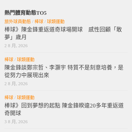
熱門體育動態TO5
旅外球員動態
/
棒球
/
球類運動
棒球》陳金鋒重返道奇球場開球 感性回顧「敢
夢」歲月
2 8 月, 2026
棒球
/
球類運動
陳金鋒談鄭宗哲、李灝宇 特質不是刻意培養，是
從努力中展現出來
2 8 月, 2026
棒球
/
球類運動
棒球》回到夢想的起點 陳金鋒睽違20多年重返道
奇開球
3 8 月, 2026