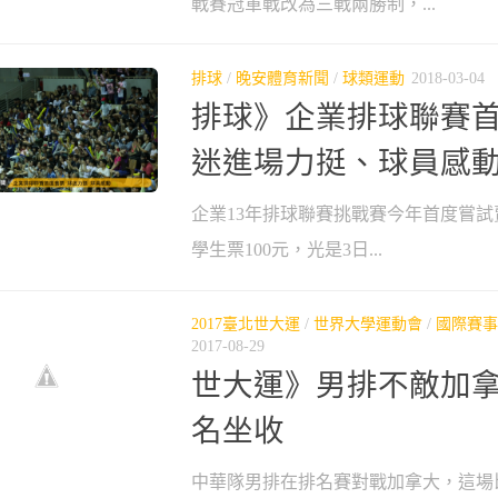
戰賽冠軍戰改為三戰兩勝制，...
排球
/
晚安體育新聞
/
球類運動
2018-03-04
排球》企業排球聯賽首
迷進場力挺、球員感
企業13年排球聯賽挑戰賽今年首度嘗試
學生票100元，光是3日...
2017臺北世大運
/
世界大學運動會
/
國際賽事
2017-08-29
世大運》男排不敵加拿大
名坐收
中華隊男排在排名賽對戰加拿大，這場