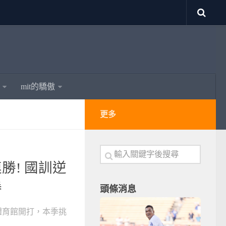
mit的驕傲
更多
勝! 國訓逆
勝
頭條消息
體育館開打，本季挑