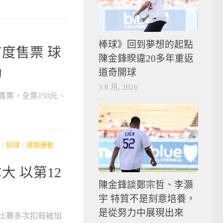
棒球》回到夢想的起點
度售票 球
陳金鋒睽違20多年重返
動
道奇開球
3 8 月, 2026
賣票，全票150元、
/
排球
/
球類運動
 以第12
陳金鋒談鄭宗哲、李灝
宇 特質不是刻意培養，
是從努力中展現出來
比賽多次扣殺被加