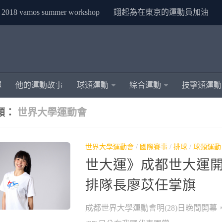
2018 vamos summer workshop
翊起為在東京的運動員加油
運
他的運動故事
球類運動
綜合運動
技擊類運動
類：
世界大學運動會
世界大學運動會
/
國際賽事
/
排球
/
球類運動
世大運》成都世大運開
排隊長廖苡任掌旗
成都世界大學運動會明(28)日晚間開