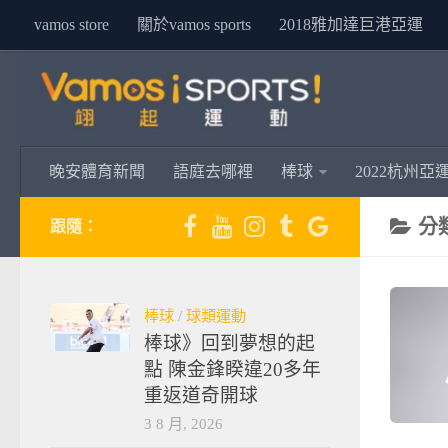
vamos store
關於vamos sports
2018雅加達巨港亞運
晚安體育新聞
語庭去哪裡
棒球
2022杭州亞
分
跟隨：
棒球
/
球類運動
棒球》回到夢想的起
點 陳金鋒睽違20多年
重返道奇開球
3 8 月, 2026