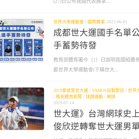
(27)日公布我國代表團掌...
世界大學運動會
/
國際賽事
2023-06-01
成都世大運國手名單公布
手蓄勢待發
教育部體育署今（1）日說明我國組團參
都世界大學運動會(下稱世大...
2019拿坡里世大運
/
VAMOS自製節目
/
世界
/
晚安體育新聞
/
球類運動
/
網球
2019-07-14
世大運》台灣網球史上
俊欣逆轉奪世大運男