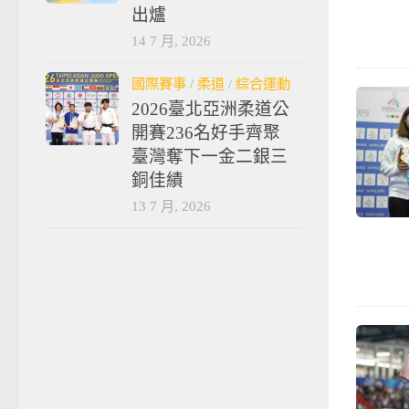
出爐
14 7 月, 2026
國際賽事
/
柔道
/
綜合運動
2026臺北亞洲柔道公
開賽236名好手齊聚
臺灣奪下一金二銀三
銅佳績
13 7 月, 2026