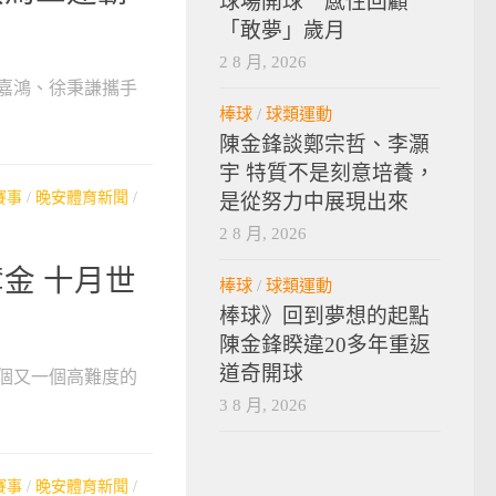
球場開球 感性回顧
「敢夢」歲月
2 8 月, 2026
唐嘉鴻、徐秉謙攜手
棒球
/
球類運動
陳金鋒談鄭宗哲、李灝
宇 特質不是刻意培養，
賽事
/
晚安體育新聞
/
是從努力中展現出來
2 8 月, 2026
金 十月世
棒球
/
球類運動
棒球》回到夢想的起點
陳金鋒睽違20多年重返
道奇開球
個又一個高難度的
3 8 月, 2026
賽事
/
晚安體育新聞
/