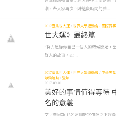
台灣體壇盛事臺北世大運在上周落幕，
潮，帶大家再次回味這段時間的體...
2017臺北世大運
/
世界大學運動會
/
國際賽事
世大運》最終篇
“努力是從你自己一個人的時候開始，
群人的故事。&#...
2017臺北世大運
/
世界大學運動會
/
中華男籃
球類運動
/
籃球
2017-09-01
美好的事情值得等待 中
名的意義
文／費恩斯 13名這個數字乍聽之下好