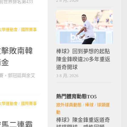
2 8 月, 2026
世界排名第433
大學運動會
/
國際賽事
玟擊敗南韓
棒球》回到夢想的起點
陳金鋒睽違20多年重返
摘金
道奇開球
3 8 月, 2026
雙賽，郭冠廷與余艾
熱門體育動態TO5
大學運動會
/
國際賽事
旅外球員動態
/
棒球
/
球類運
動
棒球》陳金鋒重返道奇
鞍馬二連霸