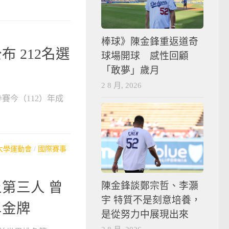
棒球》陳金鋒重返道奇
 212名選
球場開球 感性回顧
「敢夢」歲月
2 8 月, 2026
賽今（112）年成
大學運動會
/
國際賽事
第三人 曾
陳金鋒談鄭宗哲、李灝
宇 特質不是刻意培養，
單金牌
是從努力中展現出來