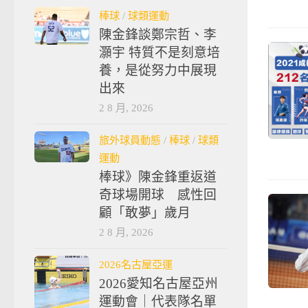
棒球
/
球類運動
陳金鋒談鄭宗哲、李
灝宇 特質不是刻意培
養，是從努力中展現
出來
2 8 月, 2026
旅外球員動態
/
棒球
/
球類
運動
棒球》陳金鋒重返道
奇球場開球 感性回
顧「敢夢」歲月
2 8 月, 2026
2026名古屋亞運
2026愛知名古屋亞州
運動會｜代表隊名單