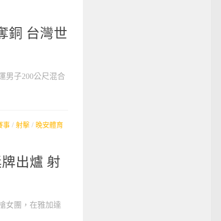
奪銅 台灣世
運男子200公尺混合
賽事
/
射擊
/
晚安體育
牌出爐 射
步槍女團，在雅加達