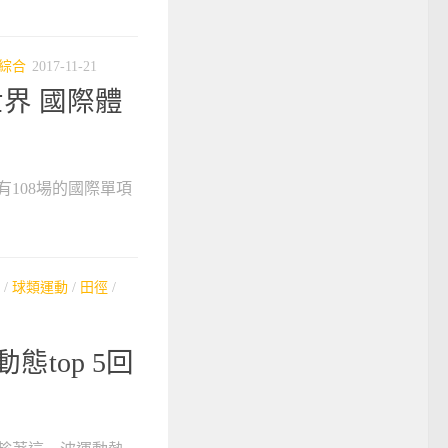
綜合
2017-11-21
界 國際體
108場的國際單項
/
球類運動
/
田徑
/
態top 5回