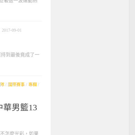
趁著這一波運動熱
2017-09-01
堅持到最後竟成了一
隊
/
國際賽事
/
專欄
/
華男籃13
像不怎麼光彩，如果