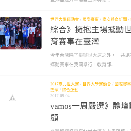
世界大學運動會
/
國際賽事
/
晚安體育新聞
/
綜合》擁抱主場撼動世
育賽事在臺灣
今年台灣除了舉辦世大運之外，一共還有
運動賽事在我國舉行，教育部...
2017臺北世大運
/
世界大學運動會
/
國際賽事
籃球
/
綜合運動
2017-09-04
vamos一周嚴選》體壇動
顧