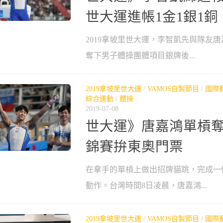
世大運進帳1金1銀1銅
2019拿坡里世大運，李智凱先與隊友
奪下男子體操團體項目銀牌後...
2019拿坡里世大運
/
VAMOS自製節目
/
國際
綜合運動
/
體操
2019-07-08
世大運》唐嘉鴻單槓奪
錦賽拚東奧門票
在拿手的單槓上做出招牌貓跳，完成一
動作。台灣時間8日凌晨，唐嘉鴻...
2019拿坡里世大運
/
VAMOS自製節目
/
國際