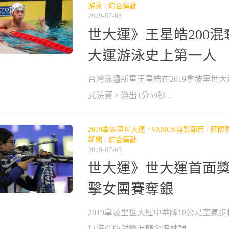
游泳
/
綜合運動
2019-07-08
世大運》王星皓200混
大運游泳史上第一人
台灣泳壇新星王星皓在2019拿坡里世大
式決賽，游出1分59秒...
2019拿坡里世大運
/
VAMOS自製節目
/
國際
新聞
/
綜合運動
2019-07-05
世大運》世大運首面獎
擊女團賽奪銀
2019拿坡里世大運中華隊10公尺空氣
巨港亞運射擊混雙金牌林穎...