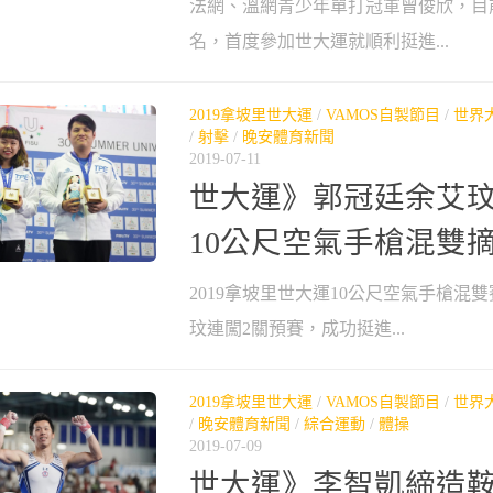
法網、溫網青少年單打冠軍曾俊欣，目前
名，首度參加世大運就順利挺進...
2019拿坡里世大運
/
VAMOS自製節目
/
世界
/
射擊
/
晚安體育新聞
2019-07-11
世大運》郭冠廷余艾
10公尺空氣手槍混雙
2019拿坡里世大運10公尺空氣手槍混
玟連闖2關預賽，成功挺進...
2019拿坡里世大運
/
VAMOS自製節目
/
世界
/
晚安體育新聞
/
綜合運動
/
體操
2019-07-09
世大運》李智凱締造