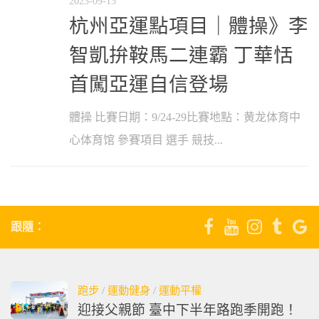
2023-09-13
杭州亞運點項目｜體操》李
智凱拚鞍馬二連霸 丁華恬
首闖亞運自信登場
體操 比賽日期：9/24-29比賽地點：黄龙体育中
心体育馆 參賽項目 選手 競技...
跟隨：
跑步
/
運動健身
/
運動平權
迎接父親節 臺中下半年路跑季開跑！