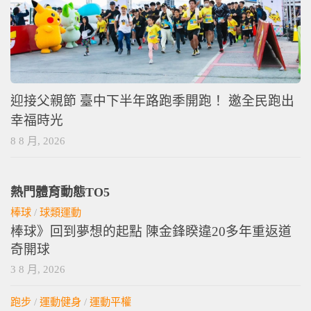
迎接父親節 臺中下半年路跑季開跑！ 邀全民跑出
幸福時光
8 8 月, 2026
熱門體育動態TO5
棒球
/
球類運動
棒球》回到夢想的起點 陳金鋒睽違20多年重返道
奇開球
3 8 月, 2026
跑步
/
運動健身
/
運動平權