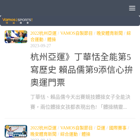
標籤：
賴品儒
2022杭州亞運
/
VAMOS自製節目
/
晚安體育新聞
/
綜
合運動
/
體操
2023-09-27
杭州亞運》丁華恬全能第5
寫歷史 賴品儒第9添信心拚
奧運門票
丁華恬、賴品儒今天出賽競技體操女子全能決
賽，兩位體操女孩都表現出色! 「體操精靈...
2022杭州亞運
/
VAMOS自製節目
/
亞運
/
國際賽事
/
晚安體育新聞
/
綜合運動
/
體操