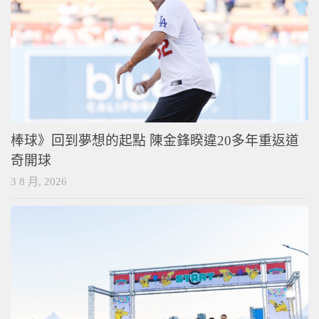
棒球》回到夢想的起點 陳金鋒睽違20多年重返道
奇開球
3 8 月, 2026