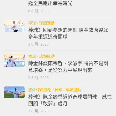
邀全民跑出幸福時光
8 8 月, 2026
棒球
/
球類運動
棒球》回到夢想的起點 陳金鋒睽違20
多年重返道奇開球
3 8 月, 2026
棒球
/
球類運動
陳金鋒談鄭宗哲、李灝宇 特質不是刻
意培養，是從努力中展現出來
2 8 月, 2026
旅外球員動態
/
棒球
/
球類運動
棒球》陳金鋒重返道奇球場開球 感性
回顧「敢夢」歲月
2 8 月, 2026